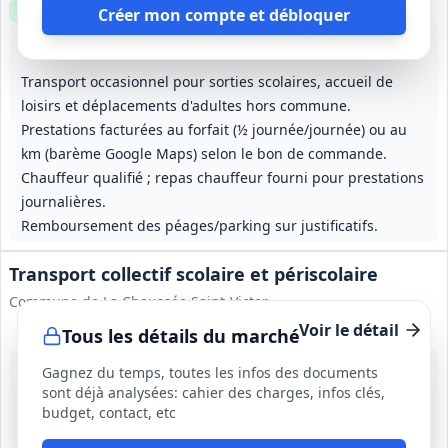
Clause environnementale
Créer mon compte et débloquer
Lot
1
: Transport intra‑communal programmé et occasionnel
Lot
2
: Transport occasionnel hor
Transport occasionnel pour sorties scolaires, accueil de
loisirs et déplacements d'adultes hors commune.
Prestations facturées au forfait (½ journée/journée) ou au
km (barème Google Maps) selon le bon de commande.
Chauffeur qualifié ; repas chauffeur fourni pour prestations
journalières.
Remboursement des péages/parking sur justificatifs.
Transport collectif scolaire et périscolaire
Commune de La Chaussée Saint-Victor
Voir le détail
Tous les détails du marché
19 oct. 2026
Gagnez du temps, toutes les infos des documents
La Chaussée Saint-Victor (41)
sont déjà analysées: cahier des charges, infos clés,
4 497 €
budget, contact, etc
1 an (01/01/2027 - 31/12/2027)