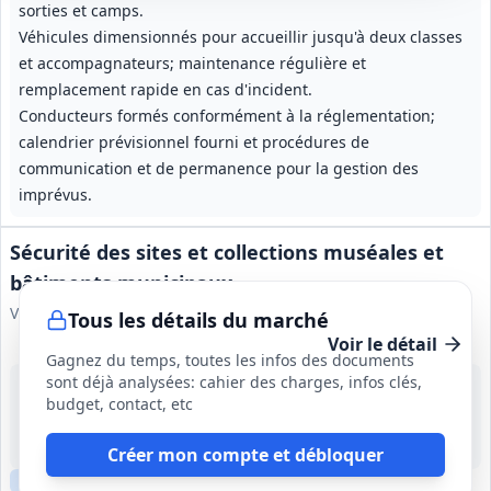
sorties et camps.
Véhicules dimensionnés pour accueillir jusqu'à deux classes
et accompagnateurs; maintenance régulière et
remplacement rapide en cas d'incident.
Conducteurs formés conformément à la réglementation;
calendrier prévisionnel fourni et procédures de
communication et de permanence pour la gestion des
imprévus.
Sécurité des sites et collections muséales et
bâtiments municipaux
Ville de Marseille
Tous les détails du marché
Voir le détail
Gagnez du temps, toutes les infos des documents
sont déjà analysées: cahier des charges, infos clés,
24 août 2026
budget, contact, etc
Marseille (13)
5 000 000 €
1 an, reconductible tacitement jusqu'à 3 fois (durée maximale 4 ans)
Créer mon compte et débloquer
Clause sociale
Visite
requise