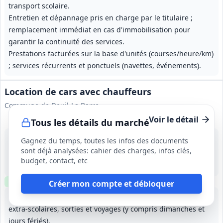
transport scolaire.
Entretien et dépannage pris en charge par le titulaire ;
remplacement immédiat en cas d'immobilisation pour
garantir la continuité des services.
Prestations facturées sur la base d'unités (courses/heure/km)
; services récurrents et ponctuels (navettes, événements).
Location de cars avec chauffeurs
Commune de Deuil-La Barre
Voir le détail
Tous les détails du marché
3 sept. 2026
Gagnez du temps, toutes les infos des documents
Deuil-La Barre (95)
sont déjà analysées: cahier des charges, infos clés,
-
budget, contact, etc
1 an (30/10/2026 - 29/10/2027), reconductible tacitement 3 fois 1 an (durée maximale 4 ans)
Clause environnementale
Clause sociale
Créer mon compte et débloquer
Location de cars avec chauffeurs pour navettes scolaires,
extra‑scolaires, sorties et voyages (y compris dimanches et
jours fériés).