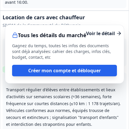
avant 16:00.
Location de cars avec chauffeur
SIVOM de la Communauté du Béthunois
Voir le détail
Tous les détails du marché
11 sept. 2026
Gagnez du temps, toutes les infos des documents
Communauté du Béthunois (62)
sont déjà analysées: cahier des charges, infos clés,
400 000 €
budget, contact, etc
12 mois (durée initiale), reconductible tacitement 3 fois 12 mois (durée maximale 48 mois)
Clause environnementale
Créer mon compte et débloquer
Lot
1
: Transports d'élèves — activités scolaires
Lot
2
: Transports pour voyages pédagogiqu
Lot
3
: Transports pour a
Lot
4
:
Transport régulier d'élèves entre établissements et lieux
d'activités sur semaines scolaires (≈36 semaines), forte
fréquence sur courtes distances (≤10 km : 1 178 trajets/an).
Véhicules conformes aux normes, équipés trousse de
secours et extincteurs ; signalisation "transport d'enfants"
et interdiction des strapontins pour enfants.