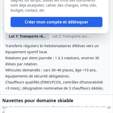
Gagnez du temps, toutes les infos des documents
sont déjà analysées: cahier des charges, infos clés,
16 sept. 2026
budget, contact, etc
Beynes (78)
25 000 €
12 mois (à compter du 23/11/2026), reconductible tacitement 3 fois 12 mois, durée maximale 48 mois
Créer mon compte et débloquer
Clause environnementale
Clause sociale
Lot
1
: Transports réguliers intra‑muros
Lot
2
: Transports occasionnels nati
Transferts réguliers bi‑hebdomadaires d’élèves vers un
équipement sportif local.
Rotations par demi‑journée : 1 à 3 rotations, environ 30
élèves par rotation.
Véhicules demandés : cars 30–40 places, âge <10 ans,
équipements de sécurité obligatoires.
Chauffeurs qualifiés (FIMO/FCOS, contrôles d’honorabilité
<3 mois) ; désignation nominative de 3 chauffeurs dédiés.
Navettes pour domaine skiable
Syndicat Intercommunal des Domaines Skiables de Cauterets et
de Luz-Ardiden