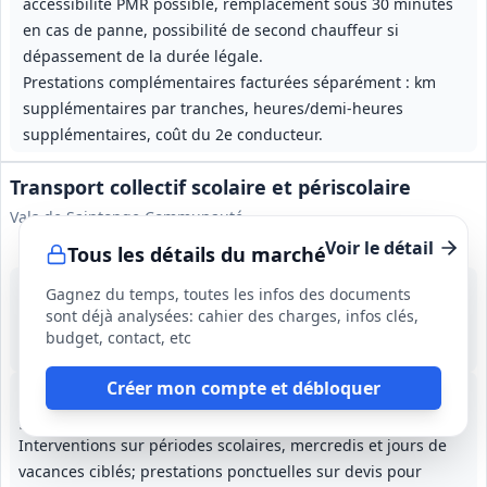
accessibilité PMR possible, remplacement sous 30 minutes
en cas de panne, possibilité de second chauffeur si
dépassement de la durée légale.
Prestations complémentaires facturées séparément : km
supplémentaires par tranches, heures/demi‑heures
supplémentaires, coût du 2e conducteur.
Transport collectif scolaire et périscolaire
Vals de Saintonge Communauté
Voir le détail
Tous les détails du marché
31 août 2026
Gagnez du temps, toutes les infos des documents
Saint-Jean-d'Angély (17)
sont déjà analysées: cahier des charges, infos clés,
-
budget, contact, etc
Durée fixée par le CCAP, reconduction possible
Créer mon compte et débloquer
Transport aller-retour d'élèves et d'enfants vers piscines,
gymnases, accueils de loisirs et pour sorties/camps.
Interventions sur périodes scolaires, mercredis et jours de
vacances ciblés; prestations ponctuelles sur devis pour