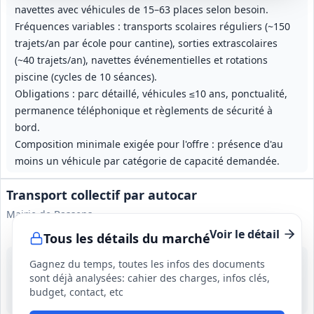
navettes avec véhicules de 15–63 places selon besoin.
Fréquences variables : transports scolaires réguliers (~150
trajets/an par école pour cantine), sorties extrascolaires
(~40 trajets/an), navettes événementielles et rotations
piscine (cycles de 10 séances).
Obligations : parc détaillé, véhicules ≤10 ans, ponctualité,
permanence téléphonique et règlements de sécurité à
bord.
Composition minimale exigée pour l'offre : présence d'au
moins un véhicule par catégorie de capacité demandée.
Transport collectif par autocar
Mairie de Bassens
Voir le détail
Tous les détails du marché
21 août 2026
Gagnez du temps, toutes les infos des documents
Multiples
sont déjà analysées: cahier des charges, infos clés,
-
budget, contact, etc
1 an, renouvelable tacitement 3 fois (durée maximale 4 ans)