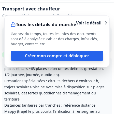
Transport avec chauffeur
Communauté de communes de Forez-Est
Voir le détail
Tous les détails du marché
31 août 2026
Gagnez du temps, toutes les infos des documents
Forez-Est (42)
sont déjà analysées: cahier des charges, infos clés,
-
budget, contact, etc
1 an (à compter de la notification du premier bon de commande)
Clause environnementale
Créer mon compte et débloquer
Transport de personnes en navettes 15–25 places, cars ~50
places et cars ~63 places selon unités définies (prestation,
1/2 journée, journée, quotidien).
Prestations spécialisées : circuits déchets d'environ 7 h,
trajets scolaires/piscine avec mise à disposition sur plages
scolaires, dessertes quotidiennes d'aménagement du
territoire.
Distances tarifaires par tranches ; référence distance :
Mappy (trajet le plus court). Tarification à renseigner au