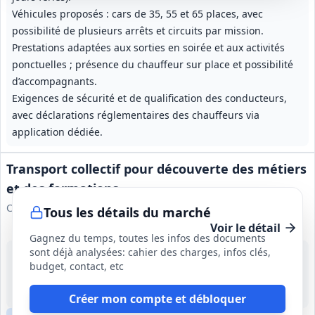
Véhicules proposés : cars de 35, 55 et 65 places, avec
possibilité de plusieurs arrêts et circuits par mission.
Prestations adaptées aux sorties en soirée et aux activités
ponctuelles ; présence du chauffeur sur place et possibilité
d’accompagnants.
Exigences de sécurité et de qualification des conducteurs,
avec déclarations réglementaires des chauffeurs via
application dédiée.
Transport collectif pour découverte des métiers
et des formations
Conseil régional Centre-Val de Loire
Tous les détails du marché
Voir le détail
Gagnez du temps, toutes les infos des documents
sont déjà analysées: cahier des charges, infos clés,
14 août 2026
budget, contact, etc
Centre-Val de Loire
10 000 €
1 an (durée initiale)
Créer mon compte et débloquer