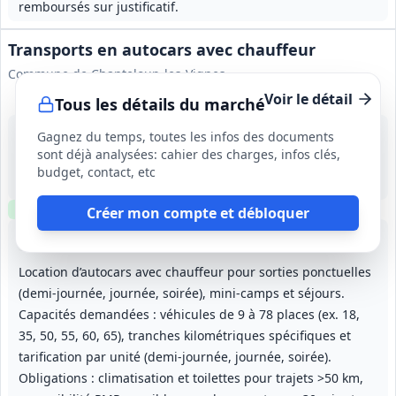
remboursés sur justificatif.
Transports en autocars avec chauffeur
Commune de Chanteloup‑les‑Vignes
Voir le détail
Tous les détails du marché
4 sept. 2026
Gagnez du temps, toutes les infos des documents
Chanteloup‑les‑Vignes (78)
sont déjà analysées: cahier des charges, infos clés,
-
budget, contact, etc
1 an, renouvelable 1 fois (durée maximale 2 ans)
Clause environnementale
Créer mon compte et débloquer
Lot
1
: Transports occasionnels
Lot
2
: Transports réguliers — rotati
Location d’autocars avec chauffeur pour sorties ponctuelles
(demi‑journée, journée, soirée), mini‑camps et séjours.
Capacités demandées : véhicules de 9 à 78 places (ex. 18,
35, 50, 55, 60, 65), tranches kilométriques spécifiques et
tarification par unité (demi‑journée, journée, soirée).
Obligations : climatisation et toilettes pour trajets >50 km,