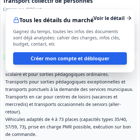
Transport collectif de personnes
Commune d'Olivet
Voir le détail
Tous les détails du marché
14 sept. 2026
Gagnez du temps, toutes les infos des documents
Olivet (45)
sont déjà analysées: cahier des charges, infos clés,
740 000 €
budget, contact, etc
12 mois, renouvelable tacitement 3 fois (durée maximale 48 mois)
Clause environnementale
Créer mon compte et débloquer
Transports scolaires réguliers des élèves pendant le temps
scolaire et pour sorties pédagogiques ordinaires.
Transports pour sorties pédagogiques exceptionnelles et
transports ponctuels à la demande des services municipaux.
Transports en car pour centres de loisirs (vacances et
mercredis) et transports occasionnels de seniors (aller-
retour).
Véhicules adaptés de 4 à 73 places (capacités types 35/40,
57/59, 73), prise en charge PMR possible, exécution sur bon
de commande.