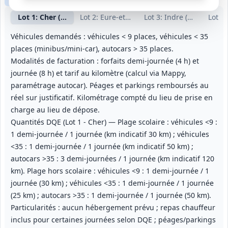
Clause sociale
Lot
1
: Cher (18)
Lot
2
: Eure-et-Loir (28)
Lot
3
: Indre (36)
Lot
4
:
Véhicules demandés : véhicules < 9 places, véhicules < 35
places (minibus/mini‑car), autocars > 35 places.
Modalités de facturation : forfaits demi‑journée (4 h) et
journée (8 h) et tarif au kilomètre (calcul via Mappy,
paramétrage autocar). Péages et parkings remboursés au
réel sur justificatif. Kilométrage compté du lieu de prise en
charge au lieu de dépose.
Quantités DQE (Lot 1 - Cher) — Plage scolaire : véhicules <9 :
1 demi‑journée / 1 journée (km indicatif 30 km) ; véhicules
<35 : 1 demi‑journée / 1 journée (km indicatif 50 km) ;
autocars >35 : 3 demi‑journées / 1 journée (km indicatif 120
km). Plage hors scolaire : véhicules <9 : 1 demi‑journée / 1
journée (30 km) ; véhicules <35 : 1 demi‑journée / 1 journée
(25 km) ; autocars >35 : 1 demi‑journée / 1 journée (50 km).
Particularités : aucun hébergement prévu ; repas chauffeur
inclus pour certaines journées selon DQE ; péages/parkings