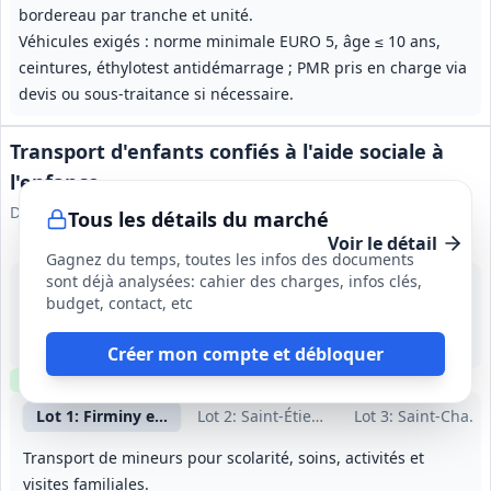
bordereau par tranche et unité.
Véhicules exigés : norme minimale EURO 5, âge ≤ 10 ans,
ceintures, éthylotest antidémarrage ; PMR pris en charge via
devis ou sous‑traitance si nécessaire.
Transport d'enfants confiés à l'aide sociale à
l'enfance
Département de la Loire
Tous les détails du marché
Voir le détail
Gagnez du temps, toutes les infos des documents
sont déjà analysées: cahier des charges, infos clés,
25 août 2026
budget, contact, etc
Firminy (42)
150 000 €
4 ans (à partir du 01/01/2027), bons exécutables jusqu'à 2 mois après échéance
Créer mon compte et débloquer
Clause environnementale
Lot
1
: Firminy et alentours
Lot
2
: Saint-Étienne et alentours
Lot
3
: Saint-Chamo
Transport de mineurs pour scolarité, soins, activités et
visites familiales.