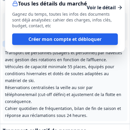
Tous les détails du marché
Voir le détail
Gagnez du temps, toutes les infos des documents
15 sept. 2026
sont déjà analysées: cahier des charges, infos clés,
Luz-Saint-Sauveur (65)
budget, contact, etc
-
1 an, renouvelable 2 fois
Créer mon compte et débloquer
Clause sociale
Transport de personnes (usagers et personnel) par navettes
avec gestion des rotations en fonction de l’affluence.
Véhicules de capacité minimale 55 places, équipés pour
conditions hivernales et dotés de soutes adaptées au
matériel de ski.
Réservations centralisées la veille au soir par
téléphone/email (cut-off défini) et ajustement de la flotte en
conséquence.
Cahier quotidien de fréquentation, bilan de fin de saison et
réponse aux réclamations sous 24 heures.