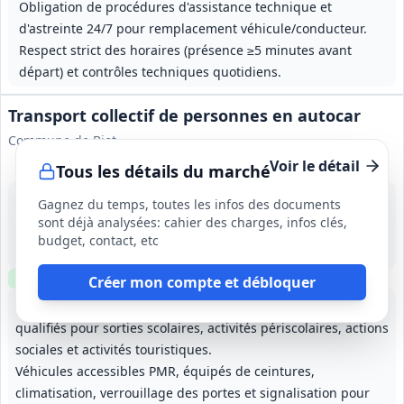
Obligation de procédures d'assistance technique et
d'astreinte 24/7 pour remplacement véhicule/conducteur.
Respect strict des horaires (présence ≥5 minutes avant
départ) et contrôles techniques quotidiens.
Transport collectif de personnes en autocar
Commune de Biot
Voir le détail
Tous les détails du marché
25 août 2026
Gagnez du temps, toutes les infos des documents
Biot (06)
sont déjà analysées: cahier des charges, infos clés,
200 000 €
budget, contact, etc
12 mois (début prévisionnel 29/10/2026), reconductible 3 fois de 12 mois, durée maximale 48 mois
Clause environnementale
Clause sociale
Créer mon compte et débloquer
Mise à disposition de véhicules équipés et chauffeurs
qualifiés pour sorties scolaires, activités périscolaires, actions
sociales et activités touristiques.
Véhicules accessibles PMR, équipés de ceintures,
climatisation, verrouillage des portes et signalisation pour