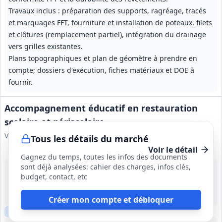
Travaux inclus : préparation des supports, ragréage, tracés
et marquages FFT, fourniture et installation de poteaux, filets
et clôtures (remplacement partiel), intégration du drainage
vers grilles existantes.
Plans topographiques et plan de géomètre à prendre en
compte; dossiers d'exécution, fiches matériaux et DOE à
fournir.
Accompagnement éducatif en restauration
scolaire et périscolaire
Ville de Biarritz
Tous les détails du marché
Voir le détail
Gagnez du temps, toutes les infos des documents
sont déjà analysées: cahier des charges, infos clés,
13 août 2026
budget, contact, etc
Biarritz (64)
120 000 €
1 an
Créer mon compte et débloquer
Clause sociale