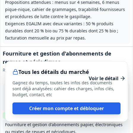
Propositions attendues : menus sur 4 semaines, 6 menus
pique‑nique, cahier de grammages, traçabilité fournisseurs
et procédures de lutte contre le gaspillage.
Exigences EGALIM avec deux variantes : 50 % produits
durables dont 20 % bio ou 75 % durables dont 25 % bio ;
facturation mensuelle au prix par repas.
Fourniture et gestion d'abonnements de
revues et périodiques
RESAH - GIP Réseau des Acheteurs Hospitaliers
Tous les détails du marché
Voir le détail
Gagnez du temps, toutes les infos des documents
sont déjà analysées: cahier des charges, infos clés,
17 août 2026
budget, contact, etc
France métropolitaine
23 000 000 €
1 an (à partir du 01/11/2026), reconductible 3 fois par période de 12 mois, durée maximale 48 mois
Créer mon compte et débloquer
Clause environnementale
Clause sociale
Fourniture et gestion d'abonnements papier, électroniques
ou mixtes de revues et périodiques.