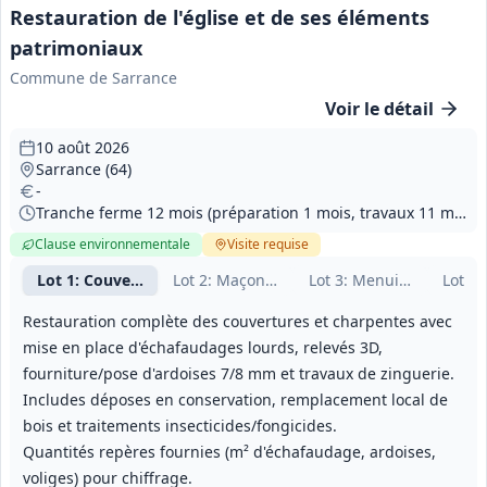
Restauration de l'église et de ses éléments
patrimoniaux
Commune de Sarrance
Voir le détail
10 août 2026
Sarrance (64)
-
Tranche ferme 12 mois (préparation 1 mois, travaux 11 mois); Tranches optionnelles : 13 mois, 13 mois et 7 mois (préparation 1 mois chacune; travaux 12, 12 et 6 mois).
Clause environnementale
Visite
requise
Lot
1
: Couverture / charpente / zinguerie
Lot
2
: Maçonnerie et pierre de taille
Lot
3
: Menuiseries, vitra
Lot
4
:
Restauration complète des couvertures et charpentes avec
mise en place d'échafaudages lourds, relevés 3D,
fourniture/pose d'ardoises 7/8 mm et travaux de zinguerie.
Includes déposes en conservation, remplacement local de
bois et traitements insecticides/fongicides.
Quantités repères fournies (m² d'échafaudage, ardoises,
voliges) pour chiffrage.