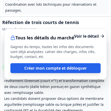
Coordination avec lots techniques pour réservations et
passages.
Réfection de trois courts de tennis
Mairie de Hasparren
Voir le détail
Tous les détails du marché
13 août 2026
Gagnez du temps, toutes les infos des documents
Hasparren (64)
sont déjà analysées: cahier des charges, infos clés,
-
budget, contact, etc
3 mois (à partir du 15/09/2026)
Clause environnementale
Visite
optionnelle
Créer mon compte et débloquer
Réfection de 3 surfaces de jeu : régénération d'un
revêtement Greenset (court n°1) et transformation complète
de deux courts (dalle béton poreux) en gazon synthétique
avec remplissage sable.
Les candidats doivent proposer deux options de membrane
aiguilletée (remplissage sable ou brique pilée) et justifier la
conformité FFT et la durabilité des revêtements.