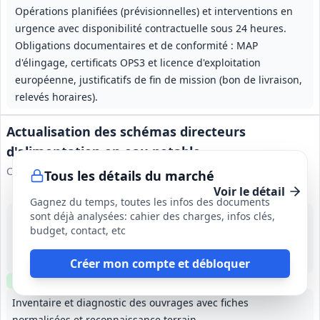
Opérations planifiées (prévisionnelles) et interventions en
urgence avec disponibilité contractuelle sous 24 heures.
Obligations documentaires et de conformité : MAP
d'élingage, certificats OPS3 et licence d'exploitation
européenne, justificatifs de fin de mission (bon de livraison,
relevés horaires).
Actualisation des schémas directeurs
d'alimentation en eau potable
Communauté d'Agglomération Pays Basque
Tous les détails du marché
Voir le détail
Gagnez du temps, toutes les infos des documents
sont déjà analysées: cahier des charges, infos clés,
19 août 2026
budget, contact, etc
Pays Basque
-
12 mois, accord cadre à bons de commande pouvant s'étendre jusqu'à 18 mois
Créer mon compte et débloquer
Clause environnementale
Inventaire et diagnostic des ouvrages avec fiches
normalisées et reconnaissance terrain.