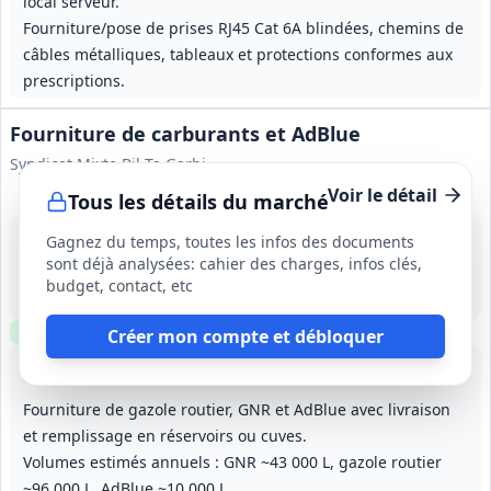
local serveur.
Fourniture/pose de prises RJ45 Cat 6A blindées, chemins de
câbles métalliques, tableaux et protections conformes aux
prescriptions.
Fourniture de carburants et AdBlue
Syndicat Mixte Bil Ta Garbi
Voir le détail
Tous les détails du marché
14 août 2026
Gagnez du temps, toutes les infos des documents
Charritte-de-Bas (64)
sont déjà analysées: cahier des charges, infos clés,
1 120 000 €
budget, contact, etc
1 an, reconductible 3 fois (durée maximale 4 ans)
Clause environnementale
Visite
requise
Créer mon compte et débloquer
Lot
1
: Gazole, GNR et AdBlue
Lot
2
: GNR et AdBlue
Fourniture de gazole routier, GNR et AdBlue avec livraison
et remplissage en réservoirs ou cuves.
Volumes estimés annuels : GNR ~43 000 L, gazole routier
~96 000 L, AdBlue ~10 000 L.