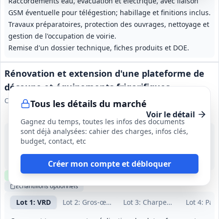
Raccordements eau, évacuation et électrique, avec liaison
GSM éventuelle pour télégestion; habillage et finitions inclus.
Travaux préparatoires, protection des ouvrages, nettoyage et
gestion de l'occupation de voirie.
Remise d'un dossier technique, fiches produits et DOE.
Rénovation et extension d'une plateforme de
découpe et équipements frigorifiques
Communauté de communes de la Vallée d'Ossau
Tous les détails du marché
Voir le détail
Gagnez du temps, toutes les infos des documents
sont déjà analysées: cahier des charges, infos clés,
14 août 2026
budget, contact, etc
Louvie-Soubiron (64)
-
10 mois (dont 1 mois de préparation)
Créer mon compte et débloquer
Clause environnementale
Clause sociale
Visite
requise
Échantillons
optionnels
Lot
1
: VRD
Lot
2
: Gros-œuvre
Lot
3
: Charpente/couverture
Lot
4
: Pan