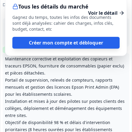
Département des Pyrénées-Atlantiques
Tous les détails du marché
Voir le détail
Gagnez du temps, toutes les infos des documents
sont déjà analysées: cahier des charges, infos clés,
17 août 2026
budget, contact, etc
Pyrénées-Atlantiques (64)
200 000 €
3 ans, non reconductible
Créer mon compte et débloquer
Clause environnementale
Clause sociale
Maintenance corrective et exploitation des copieurs et
traceurs EPSON, fourniture de consommables (papier exclu)
et pièces détachées.
Portail de supervision, relevés de compteurs, rapports
mensuels et gestion des licences Epson Print Admin (EPA)
pour les établissements scolaires.
Installation et mises à jour des pilotes sur postes clients des
collèges, déploiement et déménagement des équipements
entre sites.
Objectif de disponibilité 98 % et délais d'intervention
prioritaires (8 heures ouvrées pour les établissements