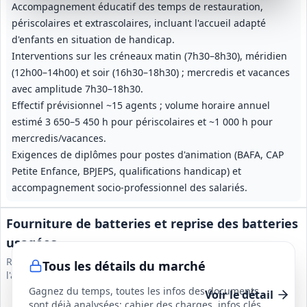
Accompagnement éducatif des temps de restauration,
périscolaires et extrascolaires, incluant l'accueil adapté
d'enfants en situation de handicap.
Interventions sur les créneaux matin (7h30–8h30), méridien
(12h00–14h00) et soir (16h30–18h30) ; mercredis et vacances
avec amplitude 7h30–18h30.
Effectif prévisionnel ~15 agents ; volume horaire annuel
estimé 3 650–5 450 h pour périscolaires et ~1 000 h pour
mercredis/vacances.
Exigences de diplômes pour postes d'animation (BAFA, CAP
Petite Enfance, BPJEPS, qualifications handicap) et
accompagnement socio‑professionnel des salariés.
Fourniture de batteries et reprise des batteries
usagées
Région de gendarmerie de Nouvelle-Aquitaine Bureau de
Tous les détails du marché
l'appui Numérique
Gagnez du temps, toutes les infos des documents
Voir le détail
sont déjà analysées: cahier des charges, infos clés,