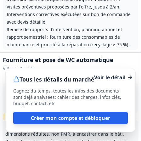
Visites préventives proposées par l'offre, jusqu'à 2/an.
Interventions correctives exécutées sur bon de commande
avec devis détaillé.
Remise de rapports d'intervention, planning annuel et
rapport semestriel ; fourniture des consommables de
maintenance et priorité à la réparation (recyclage ≥ 75 %).
Fourniture et pose de WC automatique
Ville de Biarritz
Voir le détail
Tous les détails du marché
14 août 2026
Gagnez du temps, toutes les infos des documents
Biarritz (64)
sont déjà analysées: cahier des charges, infos clés,
-
budget, contact, etc
1 mois, début prévu en septembre 2026
Visite
requise
Créer mon compte et débloquer
Fourniture et installation d'un bloc WC automatique de
dimensions réduites, non PMR, à encastrer dans le bâti.