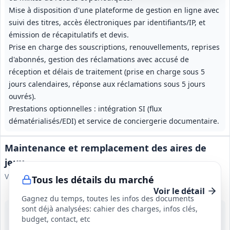
Mise à disposition d'une plateforme de gestion en ligne avec
suivi des titres, accès électroniques par identifiants/IP, et
émission de récapitulatifs et devis.
Prise en charge des souscriptions, renouvellements, reprises
d'abonnés, gestion des réclamations avec accusé de
réception et délais de traitement (prise en charge sous 5
jours calendaires, réponse aux réclamations sous 5 jours
ouvrés).
Prestations optionnelles : intégration SI (flux
dématérialisés/EDI) et service de conciergerie documentaire.
Maintenance et remplacement des aires de
jeux
Ville de Biarritz
Tous les détails du marché
Voir le détail
Gagnez du temps, toutes les infos des documents
sont déjà analysées: cahier des charges, infos clés,
17 août 2026
budget, contact, etc
Biarritz (64)
250 000 €