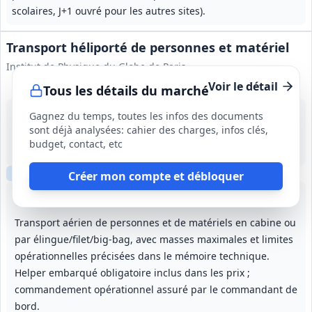
scolaires, J+1 ouvré pour les autres sites).
Transport héliporté de personnes et matériel
Institut de Physique du Globe de Paris
Voir le détail
Tous les détails du marché
17 août 2026
Gagnez du temps, toutes les infos des documents
La Réunion (974)
sont déjà analysées: cahier des charges, infos clés,
-
budget, contact, etc
4 ans (48 mois)
Clause sociale
Créer mon compte et débloquer
Lot
1
: Transport héliporté La Réunion
Lot
2
: Transport héliporté Mayotte
Transport aérien de personnes et de matériels en cabine ou
par élingue/filet/big‑bag, avec masses maximales et limites
opérationnelles précisées dans le mémoire technique.
Helper embarqué obligatoire inclus dans les prix ;
commandement opérationnel assuré par le commandant de
bord.