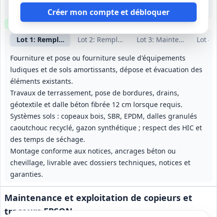
12 mois (période initiale), reconductible par périodes identiques jusqu'à une durée maximale cumulée de 4 ans
Créer mon compte et débloquer
Clause environnementale
Clause sociale
Visite
requise
Lot
1
: Remplacement jeux et sols — sites scolaires et public
Lot
2
: Remplacement jeux et sols — sites 
Lot
3
: Maintenance jeux e
Lot
4
:
Fourniture et pose ou fourniture seule d'équipements
ludiques et de sols amortissants, dépose et évacuation des
éléments existants.
Travaux de terrassement, pose de bordures, drains,
géotextile et dalle béton fibrée 12 cm lorsque requis.
Systèmes sols : copeaux bois, SBR, EPDM, dalles granulés
caoutchouc recyclé, gazon synthétique ; respect des HIC et
des temps de séchage.
Montage conforme aux notices, ancrages béton ou
chevillage, livrable avec dossiers techniques, notices et
garanties.
Maintenance et exploitation de copieurs et
traceurs EPSON