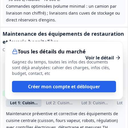
Commandes optimisées (volume minimal : un camion par
livraison non chiffré) ; livraisons dans cuves de stockage ou
direct réservoirs d'engins.
Maintenance des équipements de restauration
et laverie hospitalière
Centre Hospitalier de Pau
Tous les détails du marché
Voir le détail
Gagnez du temps, toutes les infos des documents
sont déjà analysées: cahier des charges, infos clés,
14 août 2026
budget, contact, etc
Pau (64)
350 000 €
4 ans (01/01/2027 - 02/01/2031)
Créer mon compte et débloquer
Clause environnementale
Lot
1
: Cuisine centrale
Lot
2
: Cuisine centrale
Lot
3
: Cuisine centrale 
Lot
4
:
Maintenance préventive et corrective des équipements de
cuisine centrale (cuisson, fours vapeur, robots, régulation)
avec contrôles électriques, détartrage et mesures TH.