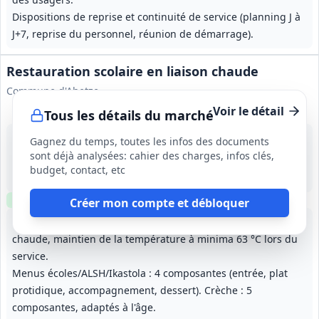
Dispositions de reprise et continuité de service (planning J à
J+7, reprise du personnel, réunion de démarrage).
Restauration scolaire en liaison chaude
Commune d'Ahetze
Voir le détail
Tous les détails du marché
17 août 2026
Gagnez du temps, toutes les infos des documents
Ahetze (64)
sont déjà analysées: cahier des charges, infos clés,
-
budget, contact, etc
1 an (à partir du 01/09/2026), renouvelable une fois
Clause environnementale
Créer mon compte et débloquer
Fourniture et livraison quotidienne de repas en liaison
chaude, maintien de la température à minima 63 °C lors du
service.
Menus écoles/ALSH/Ikastola : 4 composantes (entrée, plat
protidique, accompagnement, dessert). Crèche : 5
composantes, adaptés à l'âge.