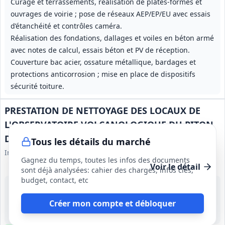
Curage et terrassements, réalisation de plates‑formes et
ouvrages de voirie ; pose de réseaux AEP/EP/EU avec essais
d’étanchéité et contrôles caméra.
Réalisation des fondations, dallages et voiles en béton armé
avec notes de calcul, essais béton et PV de réception.
Couverture bac acier, ossature métallique, bardages et
protections anticorrosion ; mise en place de dispositifs
sécurité toiture.
PRESTATION DE NETTOYAGE DES LOCAUX DE
L'OBSERVATOIRE VOLCANOLOGIQUE DU PITON
DE LA FOURNAISE (OVPF).
Tous les détails du marché
Institut de Physique du Globe de Paris
Gagnez du temps, toutes les infos des documents
Voir le détail
sont déjà analysées: cahier des charges, infos clés,
budget, contact, etc
14 août 2026
La Réunion (974)
Créer mon compte et débloquer
-
1 an, renouvelable 3 fois, durée maximale 4 ans