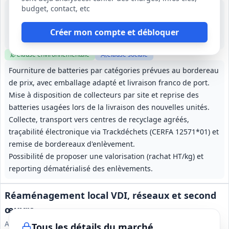
budget, contact, etc
14 août 2026
Nouvelle-Aquitaine
139 500 €
Créer mon compte et débloquer
4 ans (2 ans fermes, reconductible deux fois 1 an)
Clause environnementale
Clause sociale
Fourniture de batteries par catégories prévues au bordereau
de prix, avec emballage adapté et livraison franco de port.
Mise à disposition de collecteurs par site et reprise des
batteries usagées lors de la livraison des nouvelles unités.
Collecte, transport vers centres de recyclage agréés,
traçabilité électronique via Trackdéchets (CERFA 12571*01) et
remise de bordereaux d'enlèvement.
Possibilité de proposer une valorisation (rachat HT/kg) et
reporting dématérialisé des enlèvements.
Réaménagement local VDI, réseaux et second
œuvre
Assistance Publique - Hôpitaux de Paris Hôpital Marin de
Tous les détails du marché