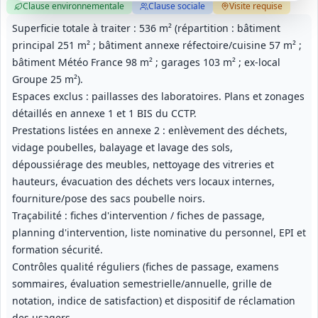
Clause environnementale
Clause sociale
Visite
requise
Superficie totale à traiter : 536 m² (répartition : bâtiment
principal 251 m² ; bâtiment annexe réfectoire/cuisine 57 m² ;
bâtiment Météo France 98 m² ; garages 103 m² ; ex-local
Groupe 25 m²).
Espaces exclus : paillasses des laboratoires. Plans et zonages
détaillés en annexe 1 et 1 BIS du CCTP.
Prestations listées en annexe 2 : enlèvement des déchets,
vidage poubelles, balayage et lavage des sols,
dépoussiérage des meubles, nettoyage des vitreries et
hauteurs, évacuation des déchets vers locaux internes,
fourniture/pose des sacs poubelle noirs.
Traçabilité : fiches d'intervention / fiches de passage,
planning d'intervention, liste nominative du personnel, EPI et
formation sécurité.
Contrôles qualité réguliers (fiches de passage, examens
sommaires, évaluation semestrielle/annuelle, grille de
notation, indice de satisfaction) et dispositif de réclamation
des usagers.