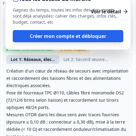
Hendaye
Gagnez du temps, toutes les infos des documents
Voir le détail
sont déjà analysées: cahier des charges, infos clés,
budget, contact, etc
14 août 2026
Hendaye (64)
650 000 €
Créer mon compte et débloquer
3 mois (période de préparation incluse)
Clause environnementale
Visite
requise
Lot
1
: Réseaux, électricité et CVC
Lot
2
: Second œuvre et finitions
Création d'un cœur de réseau de secours avec implantation
et raccordement des liaisons fibres et des alimentations
électriques associées.
Pose de fourreaux TPC Ø110, câbles fibre monomode OS2
(72/12/6 brins selon liaison) et raccordement sur tiroirs
optiques 48/24 ports.
Mesures OTDR dans les deux sens avec traces fournies
(épissure ≤ 0,10 dB ; connecteur ≤ 0,30 dB), mise à la terre
dédiée (< 10 Ω) et raccordement onduleur/climatisation du