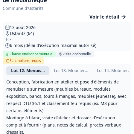
de médiathèque
Commune d'Ustaritz
Voir le détail
13 août 2026
Ustaritz (64)
-
6 mois (délai d'exécution maximal autorisé)
Clause environnementale
Visite
optionnelle
Échantillons
requis
Lot
12
: Menuiserie et agencement
Lot
13
: Mobiliers de rayonnage
Lot
14
: Mobiliers 
Conception, fabrication en atelier et pose d'éléments de
menuiserie sur mesure (meubles bureaux, modules
exposition, bancs, tours à mangas, meubles jeunesse), avec
respect DTU 36.1 et classement feu requis (ex. M3 pour
certains éléments).
Montage à blanc, visite d'atelier et dossier d'exécution
complet à fournir (plans, notes de calcul, procès-verbaux
d'essais).