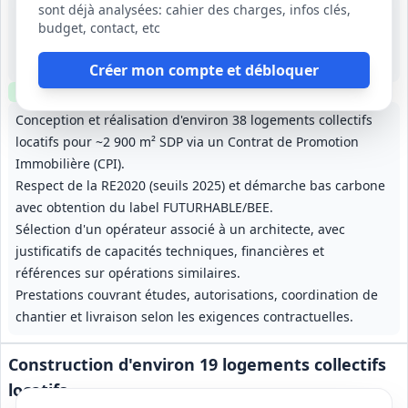
sont déjà analysées: cahier des charges, infos clés,
28 sept. 2026
budget, contact, etc
Evry-Courcouronnes (91)
-
Non précisé
Créer mon compte et débloquer
Clause environnementale
Conception et réalisation d'environ 38 logements collectifs
locatifs pour ~2 900 m² SDP via un Contrat de Promotion
Immobilière (CPI).
Respect de la RE2020 (seuils 2025) et démarche bas carbone
avec obtention du label FUTURHABLE/BEE.
Sélection d'un opérateur associé à un architecte, avec
justificatifs de capacités techniques, financières et
références sur opérations similaires.
Prestations couvrant études, autorisations, coordination de
chantier et livraison selon les exigences contractuelles.
Construction d'environ 19 logements collectifs
locatifs