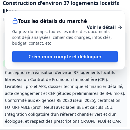
Construction d'environ 37 logements locatifs
libres
Foncière Logement
Tous les détails du marché
Voir le détail
Gagnez du temps, toutes les infos des documents
sont déjà analysées: cahier des charges, infos clés,
18 sept. 2026
budget, contact, etc
Orly (94)
-
CEP : 3 à 6 mois ; signature du CPI possible dans un délai de 9 mois après remise des offres
Créer mon compte et débloquer
Clause environnementale
Conception et réalisation d’environ 37 logements locatifs
libres via un Contrat de Promotion Immobilière (CPI).
Livrables : projet APS, dossier technique et financier détaillé,
acte d’engagement et CEP (études préliminaires de 3–6 mois).
Conformité aux exigences RE 2020 (seuil 2025), certification
FUTURHABLE (profil Neuf) avec label BEE et calculs ECU.
Intégration obligatoire d’un référent chantier vert et d’un
écologue, et respect des prescriptions CPAUPE, PLUi et OAP.