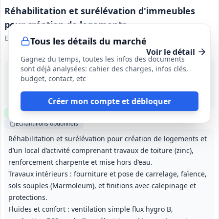
Réhabilitation et surélévation d'immeubles
pour création de logements
Elogie-Siemp
Tous les détails du marché
Voir le détail
Gagnez du temps, toutes les infos des documents
sont déjà analysées: cahier des charges, infos clés,
21 sept. 2026
budget, contact, etc
Paris (75)
-
Non précisé
Créer mon compte et débloquer
Clause environnementale
Clause sociale
Visite
optionnelle
Échantillons
optionnels
Réhabilitation et surélévation pour création de logements et
d’un local d’activité comprenant travaux de toiture (zinc),
renforcement charpente et mise hors d’eau.
Travaux intérieurs : fourniture et pose de carrelage, faïence,
sols souples (Marmoleum), et finitions avec calepinage et
protections.
Fluides et confort : ventilation simple flux hygro B,