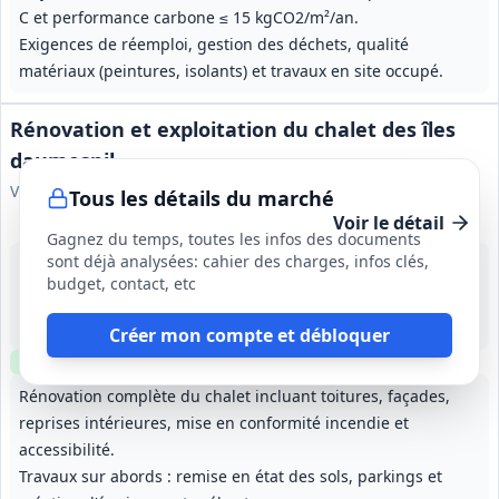
C et performance carbone ≤ 15 kgCO2/m²/an.
Exigences de réemploi, gestion des déchets, qualité
matériaux (peintures, isolants) et travaux en site occupé.
Rénovation et exploitation du chalet des îles
daumesnil
Ville de Paris
Tous les détails du marché
Voir le détail
Gagnez du temps, toutes les infos des documents
sont déjà analysées: cahier des charges, infos clés,
4 oct. 2026
budget, contact, etc
Paris (75)
33 120 306 €
12 ans (début envisagé 2e trimestre 2027)
Créer mon compte et débloquer
Clause environnementale
Clause sociale
Visite
optionnelle
Rénovation complète du chalet incluant toitures, façades,
reprises intérieures, mise en conformité incendie et
accessibilité.
Travaux sur abords : remise en état des sols, parkings et