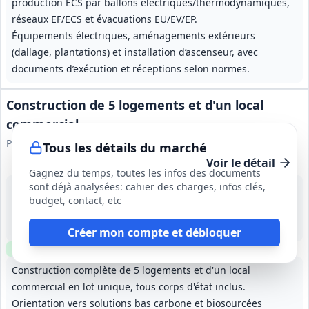
production ECS par ballons électriques/thermodynamiques,
réseaux EF/ECS et évacuations EU/EV/EP.
Équipements électriques, aménagements extérieurs
(dallage, plantations) et installation d’ascenseur, avec
documents d’exécution et réceptions selon normes.
Construction de 5 logements et d'un local
commercial
Paris Habitat
Tous les détails du marché
Voir le détail
Gagnez du temps, toutes les infos des documents
sont déjà analysées: cahier des charges, infos clés,
21 sept. 2026
budget, contact, etc
Paris (75)
-
Non précisé
Créer mon compte et débloquer
Clause environnementale
Clause sociale
Construction complète de 5 logements et d'un local
commercial en lot unique, tous corps d'état inclus.
Orientation vers solutions bas carbone et biosourcées