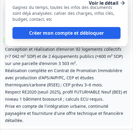
Voir le détail
Gagnez du temps, toutes les infos des documents
sont déjà analysées: cahier des charges, infos clés,
18 sept. 2026
budget, contact, etc
Choisy-le-Roi (94)
-
Études préliminaires (CEP) : 3 à 6 mois ; durée totale du CPI non précisée
Créer mon compte et débloquer
Clause environnementale
Conception et réalisation d'environ 92 logements collectifs
(≈7 042 m² SDP) et de 2 équipements publics (≈600 m² SDP)
sur une parcelle d'environ 3 503 m².
Réalisation complète en Contrat de Promotion Immobilière
avec production d'APS/AVP/PC, CEP et études
thermiques/carbone (RSEE) ; CEP prévu 3–6 mois.
Respect RE2020 (seuil 2025), profil FUTURHABLE Neuf (BEE) et
niveau 1 bâtiment biosourcé ; calculs ECU requis.
Prise en compte de l'intégration urbaine, continuité
paysagère et fourniture d'une offre technique et financière
détaillée.