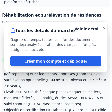
plateforme sécurisée.
Réhabilitation et surélévation de résidences
GIE GRAND PARIS HABITAT
Voir le détail
Tous les détails du marché
30 sept. 2026
Gagnez du temps, toutes les infos des documents
Paris (75)
sont déjà analysées: cahier des charges, infos clés,
4 205 000 €
budget, contact, etc
Durée globale non précisée; débuts prévisionnels : études mai 2027, travaux tranche ferme décembre 2027, tranche optionnelle avril 2028.
Clause environnementale
Clause sociale
Visite
requise
Créer mon compte et débloquer
Conception-réalisation pour réhabilitation de 40 logements
(Métropolitain) et 22 logements + annexes (Laborde), avec
surélévation optionnelle (≥100 m² sur 1 niveau ou 205 m² sur
2 niveaux).
Livrables BIM requis à chaque phase (maquettes métiers,
maquette fédérée, IFC natifs), études APS/APD/PRO/VISA et
suivi chantier (DET/AOR/assistance locataires).
Objectifs de certification NF Habitat HQE / Cerqual, DPE cible