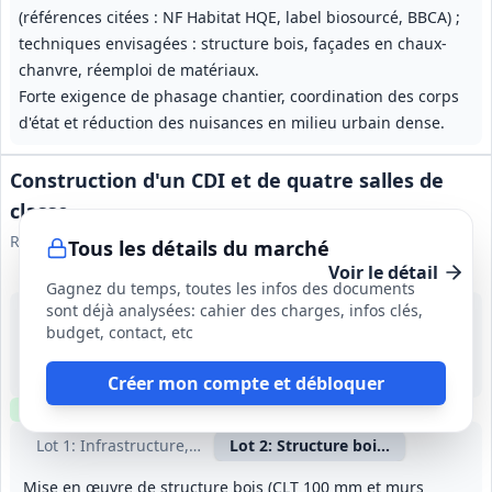
(références citées : NF Habitat HQE, label biosourcé, BBCA) ;
techniques envisagées : structure bois, façades en chaux-
chanvre, réemploi de matériaux.
Forte exigence de phasage chantier, coordination des corps
d'état et réduction des nuisances en milieu urbain dense.
Construction d'un CDI et de quatre salles de
classe
Région Île-de-France
Tous les détails du marché
Voir le détail
Gagnez du temps, toutes les infos des documents
sont déjà analysées: cahier des charges, infos clés,
24 sept. 2026
budget, contact, etc
Le Vésinet (78)
-
9 mois (à partir du 01/03/2027)
Créer mon compte et débloquer
Clause environnementale
Visite
requise
Lot
1
: Infrastructure, VRD et gros‑œuvre
Lot
2
: Structure bois et second œ
Mise en œuvre de structure bois (CLT 100 mm et murs