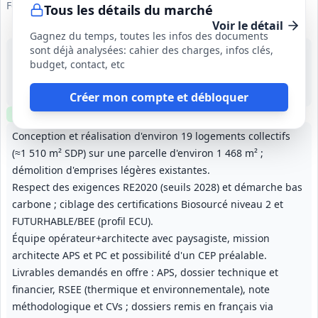
Foncière Logement
Tous les détails du marché
Voir le détail
Gagnez du temps, toutes les infos des documents
sont déjà analysées: cahier des charges, infos clés,
29 sept. 2026
budget, contact, etc
Champigny-sur-Marne (94)
-
CEP (études préliminaires) : 3 à 6 mois ; durée des phases de conception et réalisation non précisée
Créer mon compte et débloquer
Clause environnementale
Conception et réalisation d'environ 19 logements collectifs
(≈1 510 m² SDP) sur une parcelle d'environ 1 468 m² ;
démolition d'emprises légères existantes.
Respect des exigences RE2020 (seuils 2028) et démarche bas
carbone ; ciblage des certifications Biosourcé niveau 2 et
FUTURHABLE/BEE (profil ECU).
Équipe opérateur+architecte avec paysagiste, mission
architecte APS et PC et possibilité d'un CEP préalable.
Livrables demandés en offre : APS, dossier technique et
financier, RSEE (thermique et environnementale), note
méthodologique et CVs ; dossiers remis en français via