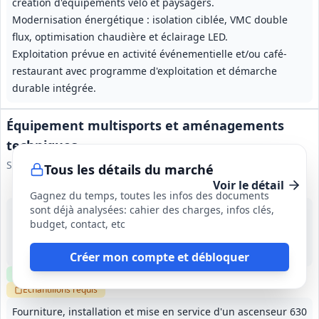
création d'équipements vélo et paysagers.
Modernisation énergétique : isolation ciblée, VMC double
flux, optimisation chaudière et éclairage LED.
Exploitation prévue en activité événementielle et/ou café-
restaurant avec programme d'exploitation et démarche
durable intégrée.
Équipement multisports et aménagements
techniques
SEMAPA
Tous les détails du marché
Voir le détail
Gagnez du temps, toutes les infos des documents
sont déjà analysées: cahier des charges, infos clés,
23 oct. 2026
budget, contact, etc
Paris (75)
-
30 mois de travaux ; garantie de parfait achèvement 12 mois
Créer mon compte et débloquer
Clause environnementale
Clause sociale
Visite
requise
Échantillons
requis
Fourniture, installation et mise en service d'un ascenseur 630