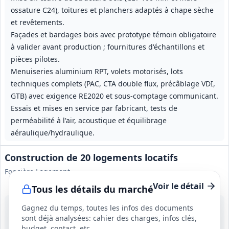
ossature C24), toitures et planchers adaptés à chape sèche
et revêtements.
Façades et bardages bois avec prototype témoin obligatoire
à valider avant production ; fournitures d'échantillons et
pièces pilotes.
Menuiseries aluminium RPT, volets motorisés, lots
techniques complets (PAC, CTA double flux, précâblage VDI,
GTB) avec exigence RE2020 et sous‑comptage communicant.
Essais et mises en service par fabricant, tests de
perméabilité à l'air, acoustique et équilibrage
aéraulique/hydraulique.
Construction de 20 logements locatifs
Foncière Logement
Voir le détail
Tous les détails du marché
25 sept. 2026
Gagnez du temps, toutes les infos des documents
Nord (59)
sont déjà analysées: cahier des charges, infos clés,
5 513 200 €
budget, contact, etc