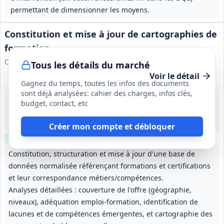
permettant de dimensionner les moyens.
Constitution et mise à jour de cartographies de
formation
OCAPIAT
Tous les détails du marché
Voir le détail
Gagnez du temps, toutes les infos des documents
sont déjà analysées: cahier des charges, infos clés,
20 août 2026
budget, contact, etc
France (métropole et Outre-Mer)
1 500 000 €
1 an; renouvelable trois fois 1 an (durée maximale 4 ans)
Créer mon compte et débloquer
Clause environnementale
Clause sociale
Constitution, structuration et mise à jour d'une base de
données normalisée référençant formations et certifications
et leur correspondance métiers/compétences.
Analyses détaillées : couverture de l'offre (géographie,
niveaux), adéquation emploi‑formation, identification de
lacunes et de compétences émergentes, et cartographie des