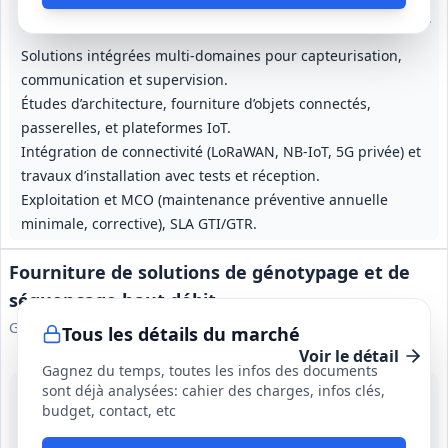
Lot
1
: Solutions IoT multi-domaines
Lot
2
: Solutions IoT pour bâtiments con
Lot
3
: Solutions Io
Solutions intégrées multi‑domaines pour capteurisation,
communication et supervision.
Études d’architecture, fourniture d’objets connectés,
passerelles, et plateformes IoT.
Intégration de connectivité (LoRaWAN, NB‑IoT, 5G privée) et
travaux d’installation avec tests et réception.
Exploitation et MCO (maintenance préventive annuelle
minimale, corrective), SLA GTI/GTR.
Fourniture de solutions de génotypage et de
séquençage haut débit
GIP Réseau des acheteurs hospitaliers
Tous les détails du marché
Voir le détail
Gagnez du temps, toutes les infos des documents
sont déjà analysées: cahier des charges, infos clés,
31 août 2026
budget, contact, etc
France métropolitaine
2 500 000 €