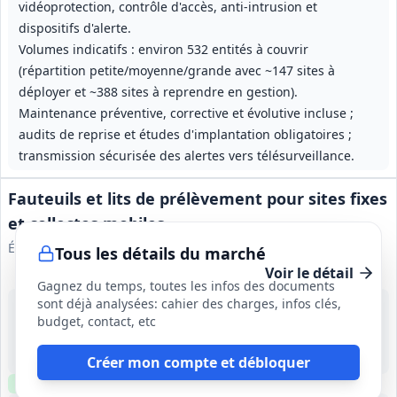
vidéoprotection, contrôle d'accès, anti-intrusion et
dispositifs d'alerte.
Volumes indicatifs : environ 532 entités à couvrir
(répartition petite/moyenne/grande avec ~147 sites à
déployer et ~388 sites à reprendre en gestion).
Maintenance préventive, corrective et évolutive incluse ;
audits de reprise et études d'implantation obligatoires ;
transmission sécurisée des alertes vers télésurveillance.
Fauteuils et lits de prélèvement pour sites fixes
et collectes mobiles
Établissement Français du Sang
Tous les détails du marché
Voir le détail
Gagnez du temps, toutes les infos des documents
sont déjà analysées: cahier des charges, infos clés,
24 août 2026
budget, contact, etc
France métropolitaine et Outre‑Mer
515 077,33 €
12 mois (période initiale), reconductible tacitement 3 fois pour atteindre 48 mois au total
Créer mon compte et débloquer
Clause environnementale
Échantillons
requis