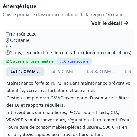
énergétique
Caisse primaire d'assurance maladie de la région Occitanie
Voir le détail
17 août 2026
Occitanie
-
2 ans, reconductible deux fois 1 an (durée maximale 4 ans)
Clause environnementale
Clause sociale
Lot
1
: CPAM 65
Lot
2
: CPAM 09 / 31 / 81
Lot
3
: CPAM 46 / 82
Lot
4
:
Maintenance forfaitaire P2 incluant maintenance préventive
planifiée, corrective forfaitaire et astreintes.
Gestion complète via GMAO avec tenue d'inventaire, clôture
des DI et rapports réguliers.
Interventions sur chaudières, PAC/groupes froids, CTA,
VRV/VRF, ventilo‑convecteurs, régulation et traitement d'eau.
Fourniture de consommables/pièces d'usure ≤ 500 € HT en
forfait ; devis rapides pour travaux hors forfait.