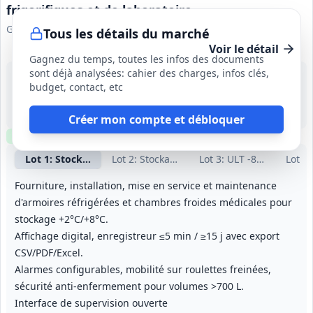
frigorifiques et de laboratoire
GCS UniHA
Tous les détails du marché
Voir le détail
Gagnez du temps, toutes les infos des documents
sont déjà analysées: cahier des charges, infos clés,
28 août 2026
budget, contact, etc
France (y compris DROM‑COM)
-
Bons pour équipements : jusqu'à 4 ans. Bons pour maintenance et accessoires : jusqu'à 9 ans depuis la mise en service (maintenance annuelle renouvelable).
Créer mon compte et débloquer
Clause environnementale
Clause sociale
Lot
1
: Stockage positif +2/+8°C
Lot
2
: Stockage négatif -20/-40°C
Lot
3
: ULT -80/-86°C (ca
Lot
4
:
Fourniture, installation, mise en service et maintenance
d'armoires réfrigérées et chambres froides médicales pour
stockage +2°C/+8°C.
Affichage digital, enregistreur ≤5 min / ≥15 j avec export
CSV/PDF/Excel.
Alarmes configurables, mobilité sur roulettes freinées,
sécurité anti‑enfermement pour volumes >700 L.
Interface de supervision ouverte