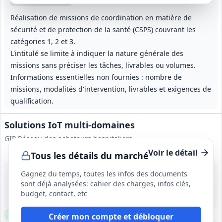
Réalisation de missions de coordination en matière de
sécurité et de protection de la santé (CSPS) couvrant les
catégories 1, 2 et 3.
L'intitulé se limite à indiquer la nature générale des
missions sans préciser les tâches, livrables ou volumes.
Informations essentielles non fournies : nombre de
missions, modalités d'intervention, livrables et exigences de
qualification.
Solutions IoT multi-domaines
GIP Réseau des acheteurs hospitaliers
Voir le détail
Tous les détails du marché
31 août 2026
Gagnez du temps, toutes les infos des documents
France métropolitaine et DROM
sont déjà analysées: cahier des charges, infos clés,
500 000 000 €
budget, contact, etc
1 an, reconductible 3 fois 12 mois, durée totale maximale 48 mois
Clause environnementale
Clause sociale
Créer mon compte et débloquer