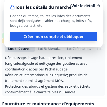
Voir le détail
Tous les détails du marché
27 août 2026
Gagnez du temps, toutes les infos des documents
Vieilles-Maisons-sur-Joudry (45)
sont déjà analysées: cahier des charges, infos clés,
-
budget, contact, etc
6 mois, dont 1 mois de préparation
Clause environnementale
Clause sociale
Visite
requise
Créer mon compte et débloquer
Échantillons
requis
Lot
4
: Couverture
Lot
5
: Menuiseries ext. et int.
Lot
7
: Isolation combles
Lot
8
:
Démoussage, lavage haute pression, traitement
fongicide/algicide et nettoyage des gouttières avec
coordination d'accès par l'échafaudage.
Révision et interventions sur zinguerie; produits de
traitement soumis à agrément MOA.
Protection des abords et gestion des eaux et déchets
conformément à la charte faibles nuisances.
Fourniture et maintenance d'équipements