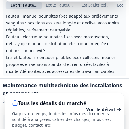
Lot
1
: Fauteuils manuels sites fixes
Lot
2
: Fauteuils électriques sites fixes
Lot
3
: Lits collectes mobi
Lot
4
:
Fauteuil manuel pour sites fixes adapté aux prélèvements
sanguins : positions assise/allongée et déclive, accoudoirs
réglables, revêtement nettoyable.
Fauteuil électrique pour sites fixes avec motorisation,
débrayage manuel, distribution électrique intégrée et
options connectivité.
Lits et fauteuils nomades pliables pour collectes mobiles
proposés en versions standard et renforcée, faciles à
monter/démonter, avec accessoires de travail amovibles.
Maintenance multitechnique des installations
et ascenseurs
GIE AG2R
Tous les détails du marché
Voir le détail
Gagnez du temps, toutes les infos des documents
sont déjà analysées: cahier des charges, infos clés,
24 août 2026
budget, contact, etc
Multiples