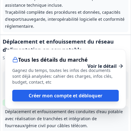
assistance technique incluse.
Traçabilité complète des procédures et données, capacités
d'export/sauvegarde, interopérabilité logicielle et conformité
réglementaire.
Déplacement et enfouissement du réseau
d'alimentation en eau potable
Syndicat AQUARESO
Tous les détails du marché
Voir le détail
Gagnez du temps, toutes les infos des documents
sont déjà analysées: cahier des charges, infos clés,
28 août 2026
budget, contact, etc
Prayssac (46)
-
3 mois
Créer mon compte et débloquer
Clause environnementale
Clause sociale
Visite
optionnelle
Déplacement et enfouissement des conduites d'eau potable
avec réalisation de tranchées et intégration de
fourreaux/génie civil pour câbles télécom.