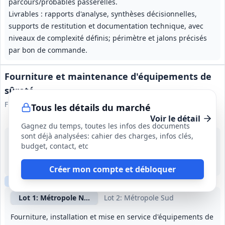
parcours/probables passerelles.
Livrables : rapports d'analyse, synthèses décisionnelles,
supports de restitution et documentation technique, avec
niveaux de complexité définis; périmètre et jalons précisés
par bon de commande.
Fourniture et maintenance d'équipements de
sûreté
France Travail
Tous les détails du marché
Voir le détail
Gagnez du temps, toutes les infos des documents
sont déjà analysées: cahier des charges, infos clés,
21 août 2026
budget, contact, etc
France métropolitaine
120 000 000 €
5 ans (à partir de la notification du marché)
Créer mon compte et débloquer
Clause sociale
Lot
1
: Métropole Nord
Lot
2
: Métropole Sud
Fourniture, installation et mise en service d'équipements de