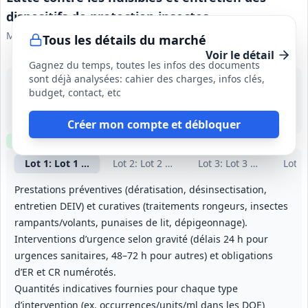
dispositifs de protection insectes
Ministère des Armées
Tous les détails du marché
Voir le détail
Gagnez du temps, toutes les infos des documents
sont déjà analysées: cahier des charges, infos clés,
18 août 2026
budget, contact, etc
Multiples (régions couvertes par les GSC indiqués)
131 611,98 €
12 mois, reconductible tacitement 3 fois (durée maximale 48 mois)
Créer mon compte et débloquer
Clause environnementale
Visite
optionnelle
Lot
1
: Lot 1 — GSC Toulon / HNIA Toulon
Lot
2
: Lot 2 — GSC Saint‑Christol
Lot
3
: Lot 3 — GSC Nîm
Lot
4
Prestations préventives (dératisation, désinsectisation,
entretien DEIV) et curatives (traitements rongeurs, insectes
rampants/volants, punaises de lit, dépigeonnage).
Interventions d’urgence selon gravité (délais 24 h pour
urgences sanitaires, 48–72 h pour autres) et obligations
d’ER et CR numérotés.
Quantités indicatives fournies pour chaque type
d’intervention (ex. occurrences/units/ml dans les DQE)