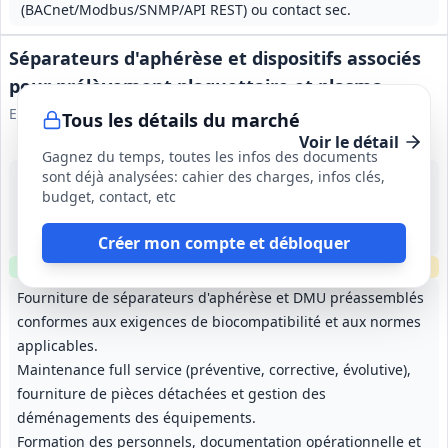
(BACnet/Modbus/SNMP/API REST) ou contact sec.
Séparateurs d'aphérèse et dispositifs associés
pour prélèvement plaquettaire et plasma
Etablissement Français du Sang
Tous les détails du marché
Voir le détail
Gagnez du temps, toutes les infos des documents
sont déjà analysées: cahier des charges, infos clés,
28 août 2026
budget, contact, etc
France métropolitaine
9 777 408 €
24 mois, renouvelable deux fois 12 mois (durée maximale 48 mois)
Créer mon compte et débloquer
Clause environnementale
Clause sociale
Échantillons
requis
Fourniture de séparateurs d'aphérèse et DMU préassemblés
conformes aux exigences de biocompatibilité et aux normes
applicables.
Maintenance full service (préventive, corrective, évolutive),
fourniture de pièces détachées et gestion des
déménagements des équipements.
Formation des personnels, documentation opérationnelle et