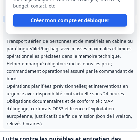
-
budget, contact, etc
4 ans (48 mois)
Clause sociale
Créer mon compte et débloquer
Lot
1
: Transport héliporté La Réunion
Lot
2
: Transport héliporté Mayotte
Transport aérien de personnes et de matériels en cabine ou
par élingue/filet/big‑bag, avec masses maximales et limites
opérationnelles précisées dans le mémoire technique.
Helper embarqué obligatoire inclus dans les prix ;
commandement opérationnel assuré par le commandant de
bord.
Opérations planifiées (prévisionnelles) et interventions en
urgence avec disponibilité contractuelle sous 24 heures.
Obligations documentaires et de conformité : MAP
d'élingage, certificats OPS3 et licence d'exploitation
européenne, justificatifs de fin de mission (bon de livraison,
relevés horaires).
Lutte contre les nuisibles et entretien des