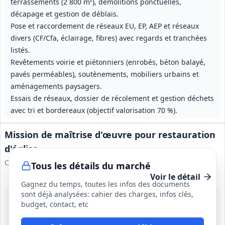
terrassements (2 800 m²), démolitions ponctuelles,
décapage et gestion de déblais.
Pose et raccordement de réseaux EU, EP, AEP et réseaux
divers (CF/Cfa, éclairage, fibres) avec regards et tranchées
listés.
Revêtements voirie et piétonniers (enrobés, béton balayé,
pavés perméables), soutènements, mobiliers urbains et
aménagements paysagers.
Essais de réseaux, dossier de récolement et gestion déchets
avec tri et bordereaux (objectif valorisation 70 %).
Mission de maîtrise d'œuvre pour restauration
d'église
Commune de Martel
Tous les détails du marché
Voir le détail
Gagnez du temps, toutes les infos des documents
sont déjà analysées: cahier des charges, infos clés,
17 août 2026
budget, contact, etc
Martel (46)
6 355 415 €
34 mois