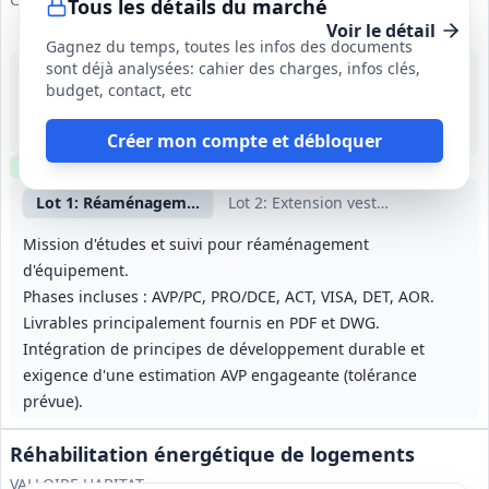
Tous les détails du marché
Voir le détail
Gagnez du temps, toutes les infos des documents
sont déjà analysées: cahier des charges, infos clés,
24 août 2026
budget, contact, etc
Saint-Chaffrey (05)
-
24 mois
Créer mon compte et débloquer
Clause environnementale
Visite
optionnelle
Lot
1
: Réaménagement déchetterie Clos Jouffrey
Lot
2
: Extension vestiaires CIS
Mission d'études et suivi pour réaménagement
d'équipement.
Phases incluses : AVP/PC, PRO/DCE, ACT, VISA, DET, AOR.
Livrables principalement fournis en PDF et DWG.
Intégration de principes de développement durable et
exigence d'une estimation AVP engageante (tolérance
prévue).
Réhabilitation énergétique de logements
VALLOIRE HABITAT