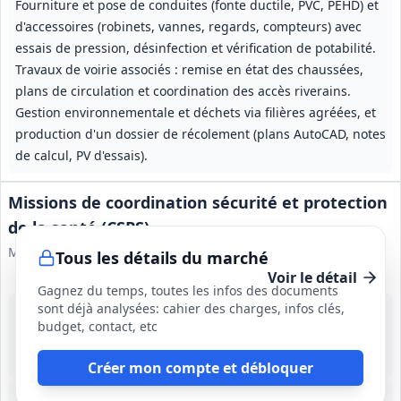
Fourniture et pose de conduites (fonte ductile, PVC, PEHD) et
d'accessoires (robinets, vannes, regards, compteurs) avec
essais de pression, désinfection et vérification de potabilité.
Travaux de voirie associés : remise en état des chaussées,
plans de circulation et coordination des accès riverains.
Gestion environnementale et déchets via filières agréées, et
production d'un dossier de récolement (plans AutoCAD, notes
de calcul, PV d'essais).
Missions de coordination sécurité et protection
de la santé (CSPS)
Ministère des armées
Tous les détails du marché
Voir le détail
Gagnez du temps, toutes les infos des documents
sont déjà analysées: cahier des charges, infos clés,
31 août 2026
budget, contact, etc
Île de France / Nord
-
Non précisé
Créer mon compte et débloquer
Lot
1
: CSPS cat.1-3 Île‑de‑France/Nord
Lot
2
: CSPS cat.1-3 Ouest
Lot
3
: CSPS cat.1-3 Sud‑
Lot
4
: