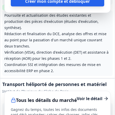
Créer mon compte et débloquer
Clause environnementale
Clause sociale
Visite
requise
Poursuite et actualisation des études existantes et
production des pièces d'exécution (études d'exécution,
synthèse).
Rédaction et finalisation du DCE, analyse des offres et mise
au point pour la passation d'un marché unique couvrant
deux tranches.
Vérification (VISA), direction d'exécution (DET) et assistance à
réception (AOR) pour les phases 1 et 2.
Coordination SSI et intégration des mesures de mise en
accessibilité ERP en phase 2.
Transport héliporté de personnes et matériel
Institut de Physique du Globe de Paris
Voir le détail
Tous les détails du marché
17 août 2026
Gagnez du temps, toutes les infos des documents
La Réunion (974)
sont déjà analysées: cahier des charges, infos clés,