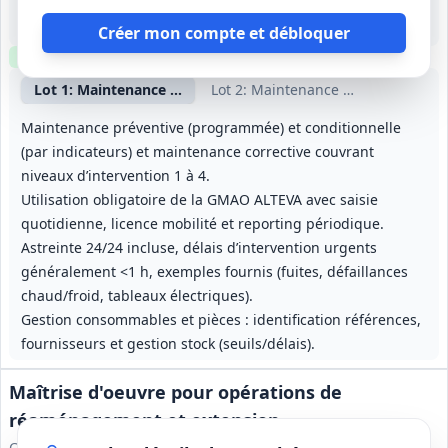
-
2 ans (à partir du 01/04/2027), reconductible 2 fois 1 an, durée maximale 4 ans
Créer mon compte et débloquer
Clause environnementale
Clause sociale
Visite
requise
Lot
1
: Maintenance multitechnique (hors ascenseurs)
Lot
2
: Maintenance ascenseurs et 
Maintenance préventive (programmée) et conditionnelle
(par indicateurs) et maintenance corrective couvrant
niveaux d’intervention 1 à 4.
Utilisation obligatoire de la GMAO ALTEVA avec saisie
quotidienne, licence mobilité et reporting périodique.
Astreinte 24/24 incluse, délais d’intervention urgents
généralement <1 h, exemples fournis (fuites, défaillances
chaud/froid, tableaux électriques).
Gestion consommables et pièces : identification références,
fournisseurs et gestion stock (seuils/délais).
Maîtrise d'oeuvre pour opérations de
réaménagement et extension
Communauté de Communes du Briançonnais