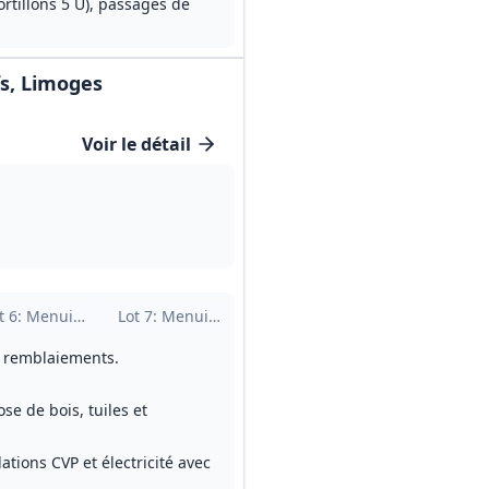
ortillons 5 U), passages de
fs, Limoges
Voir le détail
tuiles
t
6
: Menuiserie extérieure bois
Lot
7
: Menuiserie intérieure bois
Lot
8
: Métallerie / serrurerie
Lot
9
: Plâtreri
et remblaiements.
se de bois, tuiles et
lations CVP et électricité avec