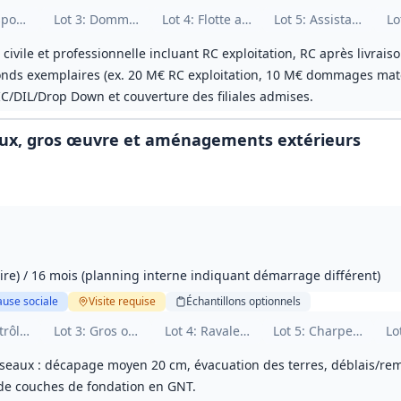
 et professionnelle
sponsabilité civile des mandataires sociaux
Lot
3
: Dommages aux biens et pertes d'exploitation
Lot
4
: Flotte automobile et auto‑mission
Lot
5
: Assistance mis
Lo
civile et professionnelle incluant RC exploitation, RC après livrais
nds exemplaires (ex. 20 M€ RC exploitation, 10 M€ dommages matér
/DIL/Drop Down et couverture des filiales admises.
eaux, gros œuvre et aménagements extérieurs
ire) / 16 mois (planning interne indiquant démarrage différent)
ause sociale
Visite
requise
Échantillons
optionnels
trôles des réseaux
Lot
3
: Gros oeuvre
Lot
4
: Ravalement
Lot
5
: Charpente bois
Lo
eaux : décapage moyen 20 cm, évacuation des terres, déblais/remb
 de couches de fondation en GNT.