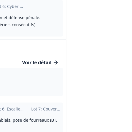
sions professionnelles et rapatriement
t
6
: Cyber sécurité
on et défense pénale.
iels consécutifs).
Voir le détail
t
6
: Escalier bois
Lot
7
: Couverture tuile - Zinguerie - Étanchéité
Lot
8
: Menuiseries extérieures P
Lot
9
: Doublag
lais, pose de fourreaux (BT,