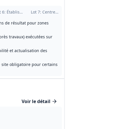
(lot réservé EA/ESAT - Gard)
t
6
: Établissement de santé SSR (La Pomarède)
Lot
7
: Centres de santé (secteur Gard)
Lot
8
: Centres de santé (Hérault)
Lot
9
: Centres
ons de résultat pour zones
près travaux) exécutées sur
ilité et actualisation des
 site obligatoire pour certains
Voir le détail