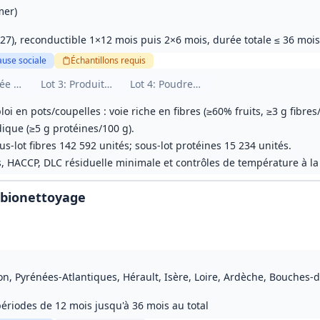
mer)
27), reconductible 1×12 mois puis 2×6 mois, durée totale ≤ 36 mois
ause sociale
Échantillons
requis
hie
ée de fruits riche en fibres avec sorbitol
Lot
3
: Produits sans gluten
Lot
4
: Poudre épaississante xanthane 
loi en pots/coupelles : voie riche en fibres (≥60% fruits, ≥3 g fibr
ique (≥5 g protéines/100 g).
us‑lot fibres 142 592 unités; sous‑lot protéines 15 234 unités.
, HACCP, DLC résiduelle minimale et contrôles de température à la 
 bionettoyage
on, Pyrénées‑Atlantiques, Hérault, Isère, Loire, Ardèche, Bouches‑
ériodes de 12 mois jusqu'à 36 mois au total