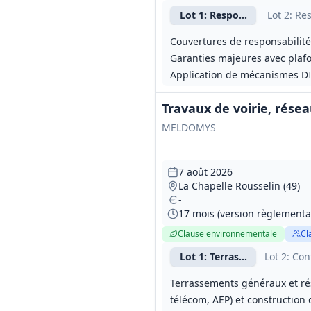
Lot
1
: Responsabilité civile
Lot
2
: Re
Couvertures de responsabilité 
Garanties majeures avec plafo
Application de mécanismes DIC
Travaux de voirie, rés
MELDOMYS
7 août 2026
La Chapelle Rousselin (49)
-
17 mois (version règlementa
Clause environnementale
Cl
Lot
1
: Terrassement - VRD
Lot
2
: Con
Terrassements généraux et rés
télécom, AEP) et construction