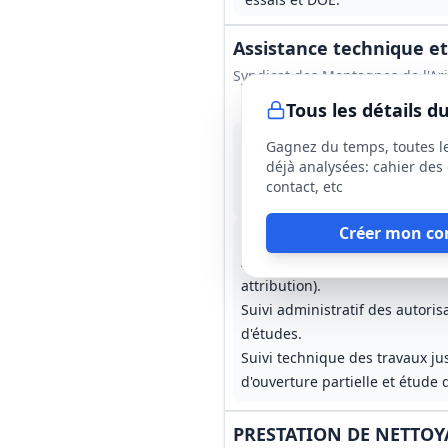
Assistance technique 
Syndicat des Montagnes de l'Ar
Tous les détails 
13 août 2026
Gagnez du temps, toutes l
Ariège (09)
déjà analysées: cahier des 
130 000 €
contact, etc
1 an, reconductible 3 fois
Créer mon co
Programmation, diagnostics de
Assistance à la passation des 
attribution).
Suivi administratif des autori
d'études.
Suivi technique des travaux j
d'ouverture partielle et étude 
PRESTATION DE NETTOY