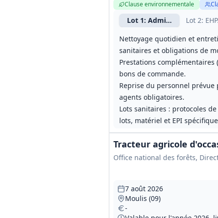
Clause environnementale
Cl
Lot
1
: Administrations et c
Lot
2
: EHP
Nettoyage quotidien et entreti
sanitaires et obligations de 
Prestations complémentaires (
bons de commande.
Reprise du personnel prévue pou
agents obligatoires.
Lots sanitaires : protocoles d
lots, matériel et EPI spécifiqu
Tracteur agricole d'occa
Office national des forêts, Dire
7 août 2026
Moulis (09)
-
Valable pour l'année 2026, l