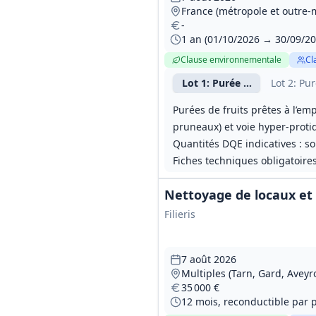
France (métropole et outre‑
-
1 an (01/10/2026 → 30/09/20
Clause environnementale
Cl
Lot
1
: Purée de fruits enric
Lot
2
: Pur
Purées de fruits prêtes à l’emp
pruneaux) et voie hyper‑protid
Quantités DQE indicatives : so
Fiches techniques obligatoires
Nettoyage de locaux et
Filieris
7 août 2026
Multiples (Tarn, Gard, Aveyr
35 000 €
12 mois, reconductible par p