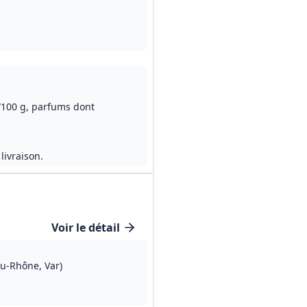
gamme adulte
es/100 g, parfums dont
livraison.
Voir le détail
du‑Rhône, Var)