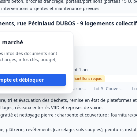
ifs béton, broches d’ancrage, portails/portillons (portails 15 U, p
; interventions urgentes et maintenance prévues.
ments, rue Pétiniaud DUBOS - 9 logements collecti
du marché
es infos des documents sont
charges, infos clés, budget,
paration); délai de parfait achèvement 1 an
ause sociale
Visite
optionnelle
Échantillons
requis
mpte et débloquer
age intérieur
os œuvre - VRD
Lot
3
: Ravalement
Lot
4
: Charpente bois
Lot
5
: Couverture en 
Lo
ure, tri et évacuation des déchets, remise en état de plateformes 
lages, réseaux enterrés VRD et reprises de voirie.
atté et nettoyage pierre ; charpente et couverture : fourniture/po
ie, plâtrerie, revêtements (carrelage, sols souples), peinture, instal