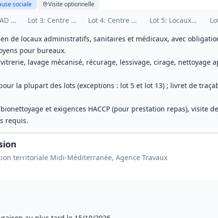
ause sociale
Visite
optionnelle
entres de santé (Tarn)
AD et établissement de santé (Tarn - Pampelonne / PSB)
Lot
3
: Centre de santé et établissement (Aveyron)
Lot
4
: Centre de santé (Pau)
Lot
5
: Locaux divers 
Lo
en de locaux administratifs, sanitaires et médicaux, avec obligati
moyens pour bureaux.
vitrerie, lavage mécanisé, récurage, lessivage, cirage, nettoyage a
r la plupart des lots (exceptions : lot 5 et lot 13) ; livret de traçab
e bionettoyage et exigences HACCP (pour prestation repas), visite de
es requis.
sion
ction territoriale Midi-Méditerranée, Agence Travaux
ivraison au plus tard le 15/10/2026