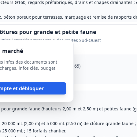
ecteurs Ø160, regards préfabriqués, drains et chapes drainantes ; 
ux, béton poreux pour terrasses, marquage et remise de rapports de
lôtures pour grande et petite faune
ection interdépartementale des routes Sud-Ouest
du marché
es infos des documents sont
(33), Landes (40), Hautes‑Pyrénées (65)
charges, infos clés, budget,
s (durée totale maximale 4 ans)
ause sociale
Échantillons
optionnels
mpte et débloquer
District Sud
Lot
3
: District Est
 pour grande faune (hauteurs 2,00 m et 2,50 m) et petites faune (g
n 20 000 mL (2,00 m) et 5 000 mL (2,50 m) de clôture grande faune ;
 25 000 mL ; 15 forfaits chantier.