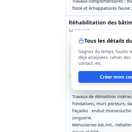
Travaux complémentaires : mass
fossé et échappatoires faune 
Réhabilitation des bâti
SA NOALIS
Tous les détails 
12 août 2026
Gagnez du temps, toutes l
Limoges (87)
déjà analysées: cahier des 
-
contact, etc
12 mois (dont 1 mois de pré
Clause environnementale
Cl
Créer mon co
Lot
1
: Déconstruction / cur
Lot
2
: Gr
Travaux de démolition intérie
Fondations, murs porteurs, dal
Façades : enduit monocouche gr
zinguerie.
Menuiseries ext./int., métaller
essais et DOE.