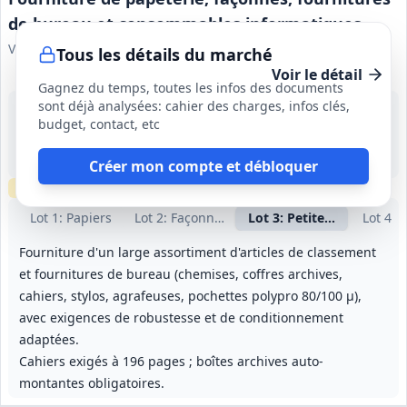
de bureau et consommables informatiques
Ville de Saint-André
Tous les détails du marché
Voir le détail
Gagnez du temps, toutes les infos des documents
sont déjà analysées: cahier des charges, infos clés,
15 sept. 2026
budget, contact, etc
Saint-André (66)
10 000 €
12 mois (à partir du 10/10/2026), reconductible une fois pour 12 mois
Créer mon compte et débloquer
Échantillons
requis
Lot
1
: Papiers
Lot
2
: Façonnés
Lot
3
: Petites fourniture
Lot
4
: 
Fourniture d'un large assortiment d'articles de classement
et fournitures de bureau (chemises, coffres archives,
cahiers, stylos, agrafeuses, pochettes polypro 80/100 μ),
avec exigences de robustesse et de conditionnement
adaptées.
Cahiers exigés à 196 pages ; boîtes archives auto-
montantes obligatoires.