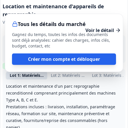
Location et maintenance d'appareils de
reprographie
Ville de Leforest et CCAS
Tous les détails du marché
Voir le détail
Gagnez du temps, toutes les infos des documents
sont déjà analysées: cahier des charges, infos clés,
19 sept. 2026
budget, contact, etc
Leforest (62)
398 000 €
3 ans (01/12/2026 au 30/11/2029)
Créer mon compte et débloquer
Clause environnementale
Clause sociale
Visite
requise
Lot
1
: Matériels ville
Lot
2
: Matériels écoles
Lot
3
: Matériels C
Location et maintenance d'un parc reprographie
reconditionné comprenant principalement des machines
Type A, B, C et E.
Prestations incluses : livraison, installation, paramétrage
réseau, formation sur site, maintenance préventive et
curative, fourniture/reprise des consommables (hors
papier).