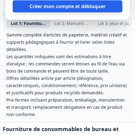
1 an (à partir de septembre 2026)
Créer mon compte et débloquer
Clause environnementale
Clause sociale
Lot
1
: Fournitures générales et matériel éducatif
Lot
2
: Manuels et ouvrages pédagogiqu
Lot
3
: Jeux et joue
Gamme complète d'articles de papeterie, matériel créatif et
supports pédagogiques à fournir et livrer selon listes
détaillées.
Les quantités indiquées sont des estimations à titre
d'analyse ; les commandes seront émises au fil de l'eau via
bons de commande et peuvent être de toute taille.
Offres détaillées article par article (désignation,
caractéristiques, conditionnement, référence, prix unitaire)
et justificatifs pour produits recyclés demandés.
Prix fermes incluant préparation, emballage, manutention
et transport; remplacement obligatoire en cas de produit
non conforme.
Fourniture de consommables de bureau et