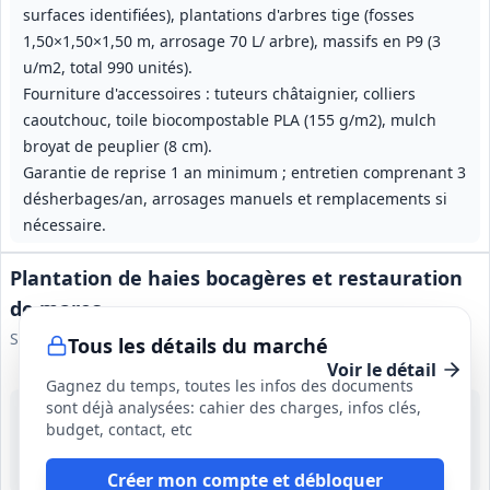
surfaces identifiées), plantations d'arbres tige (fosses
1,50×1,50×1,50 m, arrosage 70 L/ arbre), massifs en P9 (3
u/m2, total 990 unités).
Fourniture d'accessoires : tuteurs châtaignier, colliers
caoutchouc, toile biocompostable PLA (155 g/m2), mulch
broyat de peuplier (8 cm).
Garantie de reprise 1 an minimum ; entretien comprenant 3
désherbages/an, arrosages manuels et remplacements si
nécessaire.
Plantation de haies bocagères et restauration
de mares
Syndicat mixte du Parc naturel régional Normandie‑Maine
Tous les détails du marché
Voir le détail
Gagnez du temps, toutes les infos des documents
sont déjà analysées: cahier des charges, infos clés,
1 sept. 2026
budget, contact, etc
Parc Normandie‑Maine
-
1 an, reconductible 1 fois pour 1 an; période de préparation 1 mois; remplacements des plants possibles entre le 1er décembre N+1 et le 28 février N+2
Créer mon compte et débloquer