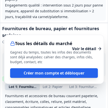
Engagements qualité : intervention sous 2 jours pour panne
majeure, appareil de substitution si immobilisation > 2
jours, traçabilité via carnet/plateforme.
Fournitures de bureau, papier et fournitures
scolaires
Communauté de communes Vie et Boulogne
Tous les détails du marché
Voir le détail
Gagnez du temps, toutes les infos des documents
sont déjà analysées: cahier des charges, infos clés,
23 sept. 2026
budget, contact, etc
Vendée (85)
-
1 an (à partir du 01/01/2027), reconductible 3 fois, durée maximale 4 ans
Créer mon compte et débloquer
Clause environnementale
Lot
1
: Fournitures et accessoires de bureau
Lot
2
: Papier
Lot
3
: Fournitures scola
Fournitures et accessoires de bureau couvrant papeterie,
classement, écriture, colles, reliure, petit matériel,
consommables informatiques et articles d’emballage.