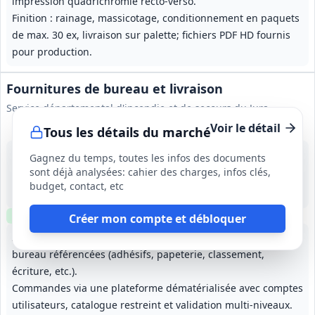
impression quadrichromie recto-verso.
Finition : rainage, massicotage, conditionnement en paquets
de max. 30 ex, livraison sur palette; fichiers PDF HD fournis
pour production.
Fournitures de bureau et livraison
Service départemental d'incendie et de secours du Jura
Voir le détail
Tous les détails du marché
7 sept. 2026
Gagnez du temps, toutes les infos des documents
Jura (39)
sont déjà analysées: cahier des charges, infos clés,
57 600 €
budget, contact, etc
1 an (à partir du 01/12/2026), renouvelable 3 fois
Clause environnementale
Échantillons
requis
Créer mon compte et débloquer
Acquisition et livraison d'une large gamme de fournitures de
bureau référencées (adhésifs, papeterie, classement,
écriture, etc.).
Commandes via une plateforme dématérialisée avec comptes
utilisateurs, catalogue restreint et validation multi-niveaux.