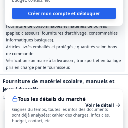
budget, contact, etc
4 ans (1 an renouvelable trois fois selon certaines pièces, formulations documentaires divergentes)
Créer mon compte et débloquer
Lot
1
: Papeterie scolaire
Lot
2
: Jeux éducatifs et collectifs
Lot
3
: Manuels scolaires
Lot
4
Fourniture de consommables et matériels de bureau
(papier, classeurs, fournitures d'archivage, consommables
informatiques basiques).
Articles livrés emballés et protégés ; quantités selon bons
de commande.
Vérification sommaire à la livraison ; transport et emballage
pris en charge par le fournisseur.
Fourniture de matériel scolaire, manuels et
jeux éducatifs
Caisse des écoles de Tsingoni
Tous les détails du marché
Voir le détail
Gagnez du temps, toutes les infos des documents
sont déjà analysées: cahier des charges, infos clés,
21 août 2026
budget, contact, etc
Tsingoni (976)
45 000 €