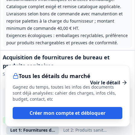
Catalogue complet exigé et remise catalogue applicable.
Livraisons selon bons de commande avec manutention et
reprise palettes à la charge du fournisseur ; montant
minimum de commande 40,00 € HT.
Exigences écologiques : emballages recyclables, préférence
pour produits rechargeables et preuves de conformité.
Acquisition de fournitures de bureau et
produits sanitaires
SIEL-TE Loire
Tous les détails du marché
Voir le détail
Gagnez du temps, toutes les infos des documents
sont déjà analysées: cahier des charges, infos clés,
17 sept. 2026
budget, contact, etc
Saint-Priest-en-Jarez (42)
-
36 mois (3 ans)
Créer mon compte et débloquer
Clause environnementale
Échantillons
requis
Lot
1
: Fournitures de bureau
Lot
2
: Produits sanitaires