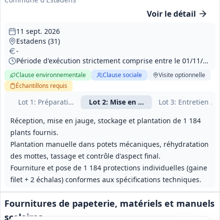
Voir le détail
11 sept. 2026
Estadens (31)
-
Période d'exécution strictement comprise entre le 01/11/2026 et le 01/03/2027
Clause environnementale
Clause sociale
Visite
optionnelle
Échantillons
requis
Lot
1
: Préparation du terrain et confection de potets
Lot
2
: Mise en place des plants et prot
Lot
3
: Entretien 
Réception, mise en jauge, stockage et plantation de 1 184
plants fournis.
Plantation manuelle dans potets mécaniques, réhydratation
des mottes, tassage et contrôle d'aspect final.
Fourniture et pose de 1 184 protections individuelles (gaine
filet + 2 échalas) conformes aux spécifications techniques.
Fournitures de papeterie, matériels et manuels
scolaires