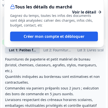
Ville d'Auxonne
Tous les détails du marché
Voir le détail
Gagnez du temps, toutes les infos des documents
sont déjà analysées: cahier des charges, infos clés,
17 sept. 2026
budget, contact, etc
Auxonne (21)
15 000 €
1 an, renouvelable tacitement 3 fois (durée maximale 4 ans)
Créer mon compte et débloquer
Clause environnementale
Clause sociale
Lot
1
: Petites fournitures de bureau
Lot
2
: Fournitures scolaires
Lot
3
: Livres scolai
Fournitures de papeterie et petit matériel de bureau
(bristol, chemises, classeurs, agrafes, stylos, marqueurs,
etc.).
Quantités indiquées au bordereau sont estimatives et non
contractuelles.
Commandes via paniers préparés sous 2 jours ; exécution
des bons de commande en 5 jours ouvrés.
Livraisons respectant des créneaux horaires scolaires,
emballages réutilisables privilégiés et contrôle qualitatif