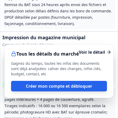
Remise du BAT sous 24 heures après envoi des fichiers et
production selon délais définis dans les bons de commande.
DPGF détaillée par postes (fourniture, impression,
façonnage, conditionnement, livraison).
Impression du magazine municipal
Commune de Sainte-Maxime
Voir le détail
Tous les détails du marché
10 août 2026
Gagnez du temps, toutes les infos des documents
Sainte-Maxime (83)
sont déjà analysées: cahier des charges, infos clés,
-
budget, contact, etc
1 an, renouvellement possible (conditions non précisées)
Clause environnementale
Échantillons
requis
Créer mon compte et débloquer
Impression bimestrielle d'un magazine 210 x 297 mm, 52
pages intérieures + 4 pages de couverture, agrafé.
Tirages indicatifs : 16 000 ou 16 500 exemplaires selon la
période; photogravure HD avec BAT sur épreuve cromalin;