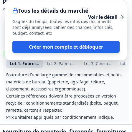
papeterie
Ville de Saintes
Tous les détails du marché
Voir le détail
Gagnez du temps, toutes les infos des documents
sont déjà analysées: cahier des charges, infos clés,
14 sept. 2026
budget, contact, etc
Saintes (17)
-
1 an (01/01/2027‑31/12/2027), reconductible tacitement jusqu'à 3 fois 12 mois
Créer mon compte et débloquer
Clause environnementale
Échantillons
requis
Lot
1
: Fournitures de bureau et petits matériels
Lot
2
: Papeterie imprimée et enveloppes
Lot
3
: Consommables tra
Lot
4
:
Fourniture d'une large gamme de consommables et petits
matériels de bureau (papeterie, agrafage, reliure,
classement, accessoires ergonomiques).
Certaines références doivent être proposées en version
recyclée ; conditionnements standardisés (boîte, paquet,
ramette, carton) à respecter.
Prix unitaires appliqués par conditionnement indiqué.
Fourniture de papeterie, façonnés, fournitures