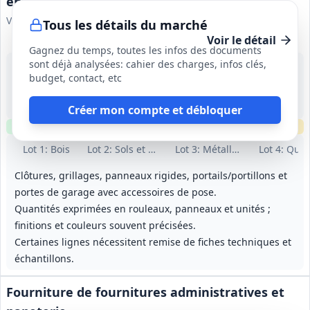
entretien et maintenance bâtiment
Ville de Metz
Tous les détails du marché
Voir le détail
Gagnez du temps, toutes les infos des documents
sont déjà analysées: cahier des charges, infos clés,
4 sept. 2026
budget, contact, etc
Metz (57)
300 000 €
48 mois, reconductible 3 fois
Créer mon compte et débloquer
Clause environnementale
Clause sociale
Échantillons
requis
Lot
1
: Bois
Lot
2
: Sols et parquets
Lot
3
: Métallerie
Lot
4
: Quin
Clôtures, grillages, panneaux rigides, portails/portillons et
portes de garage avec accessoires de pose.
Quantités exprimées en rouleaux, panneaux et unités ;
finitions et couleurs souvent précisées.
Certaines lignes nécessitent remise de fiches techniques et
échantillons.
Fourniture de fournitures administratives et