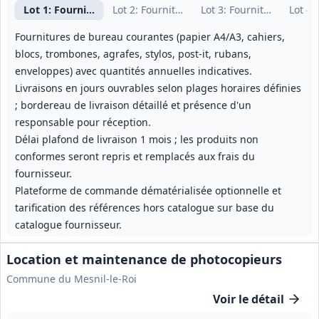
Lot
1
: Fournitures bureau Guadeloupe
Lot
2
: Fournitures bureau Martinique
Lot
3
: Fournitures bure
Lot
4
:
Fournitures de bureau courantes (papier A4/A3, cahiers,
blocs, trombones, agrafes, stylos, post-it, rubans,
enveloppes) avec quantités annuelles indicatives.
Livraisons en jours ouvrables selon plages horaires définies
; bordereau de livraison détaillé et présence d'un
responsable pour réception.
Délai plafond de livraison 1 mois ; les produits non
conformes seront repris et remplacés aux frais du
fournisseur.
Plateforme de commande dématérialisée optionnelle et
tarification des références hors catalogue sur base du
catalogue fournisseur.
Location et maintenance de photocopieurs
Commune du Mesnil-le-Roi
Voir le détail