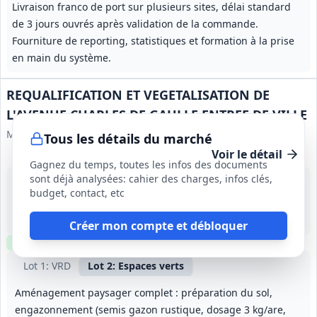
Livraison franco de port sur plusieurs sites, délai standard
de 3 jours ouvrés après validation de la commande.
Fourniture de reporting, statistiques et formation à la prise
en main du système.
REQUALIFICATION ET VEGETALISATION DE
L'AVENUE CHARLES DE GAULLE ENTREE DE VILLE
Mairie de Pujols
Tous les détails du marché
Voir le détail
Gagnez du temps, toutes les infos des documents
sont déjà analysées: cahier des charges, infos clés,
10 août 2026
budget, contact, etc
Pujols (47)
-
7 mois (début prévisionnel 21/09/2026)
Créer mon compte et débloquer
Clause environnementale
Lot
1
: VRD
Lot
2
: Espaces verts
Aménagement paysager complet : préparation du sol,
engazonnement (semis gazon rustique, dosage 3 kg/are,