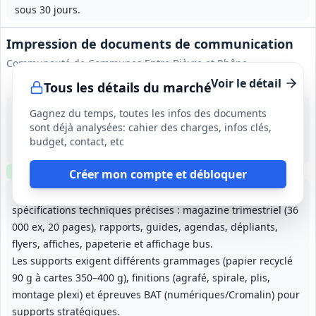
sous 30 jours.
Impression de documents de communication
Communauté de Communes Entre Bièvre et Rhône
Voir le détail
Tous les détails du marché
7 août 2026
Gagnez du temps, toutes les infos des documents
Isère (38)
sont déjà analysées: cahier des charges, infos clés,
210 000 €
budget, contact, etc
12 mois, renouvelable 2 fois, durée maximale 36 mois
Clause environnementale
Échantillons
requis
Créer mon compte et débloquer
Impression et façonnage de supports variés avec volumes et
spécifications techniques précises : magazine trimestriel (36
000 ex, 20 pages), rapports, guides, agendas, dépliants,
flyers, affiches, papeterie et affichage bus.
Les supports exigent différents grammages (papier recyclé
90 g à cartes 350–400 g), finitions (agrafé, spirale, plis,
montage plexi) et épreuves BAT (numériques/Cromalin) pour
supports stratégiques.