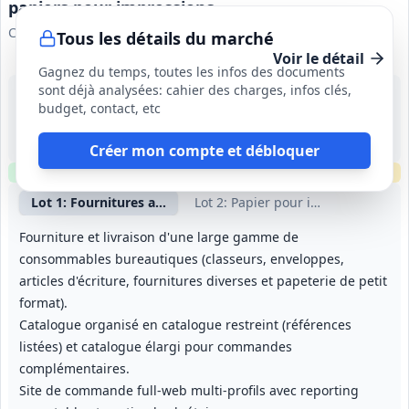
papiers pour impressions
Communauté d'Agglomération Pays Basque
Tous les détails du marché
Voir le détail
Gagnez du temps, toutes les infos des documents
sont déjà analysées: cahier des charges, infos clés,
28 sept. 2026
budget, contact, etc
Pyrénées-Atlantiques (64)
435 000 €
4 ans (à compter de la date de notification)
Créer mon compte et débloquer
Clause environnementale
Clause sociale
Échantillons
requis
Lot
1
: Fournitures administratives et petits matériels de bu
Lot
2
: Papier pour impression et r
Fourniture et livraison d'une large gamme de
consommables bureautiques (classeurs, enveloppes,
articles d'écriture, fournitures diverses et papeterie de petit
format).
Catalogue organisé en catalogue restreint (références
listées) et catalogue élargi pour commandes
complémentaires.
Site de commande full‑web multi‑profils avec reporting