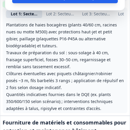
Clause environnementale
Clause sociale
Visite
requise
Lot
1
: Secteur nord‑est - haies
Lot
2
: Secteur ouest - haies
Lot
3
: Secteur sud‑est - 
Lot
4
:
Plantations de haies bocagères (plants 40/60 cm, racines
nues ou motte M500) avec protections haut‑jet et petit
gibier, paillage (plaquettes P16‑P45A ou alternative
biodégradable) et tuteurs.
Travaux de préparation du sol : sous‑solage à 40 cm,
fraisage superficiel, fosses 30–50 cm, regarnissage et
remblai sans tassement excessif.
Clôtures éventuelles avec piquets châtaignier/robinier
posés ~3 m, fils barbelés 3 rangs ; application de répulsif en
2 fois selon dosage indicatif.
Quantités indicatives fournies dans le DQE (ex. plants
350/600/150 selon scénario) ; interventions techniques
adaptées à talus, ripisylve et contraintes d'accès.
Fourniture de matériels et consommables pour