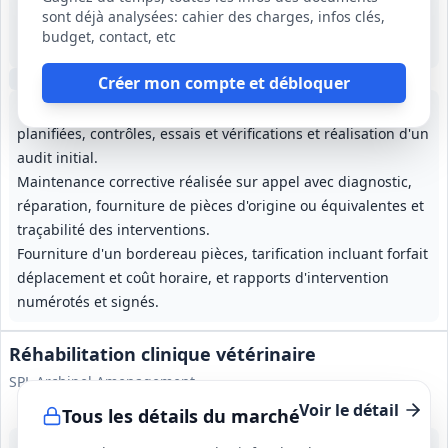
Beauvais (60)
sont déjà analysées: cahier des charges, infos clés,
40 000 €
budget, contact, etc
1 an, reconduction tacite 3 fois 1 an
Visite
optionnelle
Créer mon compte et débloquer
Maintenance préventive comprenant interventions
planifiées, contrôles, essais et vérifications et réalisation d'un
audit initial.
Maintenance corrective réalisée sur appel avec diagnostic,
réparation, fourniture de pièces d'origine ou équivalentes et
traçabilité des interventions.
Fourniture d'un bordereau pièces, tarification incluant forfait
déplacement et coût horaire, et rapports d'intervention
numérotés et signés.
Réhabilitation clinique vétérinaire
SPL Archipel Amenagement
Voir le détail
Tous les détails du marché
11 août 2026