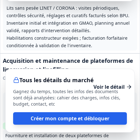
Lits sans pesée LINET / CORONA : visites périodiques,
contrôles sécurité, réglages et curatifs facturés selon BPU.
Inventaire initial et intégration en GMAO, planning annuel
validé, rapports d'intervention détaillés.
Habilitations constructeur exigées ; facturation forfaitaire
conditionnée à validation de l'inventaire.
Acquisition et maintenance de plateformes de
liposuccion et lipofilling
Groupement Hospitalier de Territoire Hôpitaux de Provence
Tous les détails du marché
Voir le détail
Gagnez du temps, toutes les infos des documents
sont déjà analysées: cahier des charges, infos clés,
17 août 2026
budget, contact, etc
Marseille (13)
890 000 €
Accord-cadre 5 ans; bons de commande acquisition 4 ans; bons de commande maintenance/consommables 5 ans
Créer mon compte et débloquer
Clause environnementale
Échantillons
requis
Fourniture et installation de deux plateformes de