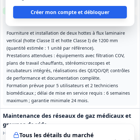
12 mois (à compter de la notification)
Clause environnementale
Clause sociale
Visite
requise
Créer mon compte et débloquer
Lot
1
: Hottes flux laminaire 1200 mm (Classe II & I)
Lot
2
: Hottes flux laminaire UV‑C 
Fourniture et installation de deux hottes à flux laminaire
vertical (hotte Classe II et hotte Classe I) de 1200 mm
(quantité estimée : 1 unité par référence).
Prestations attendues : équipements avec filtration COV,
plans de travail chauffants, stéréomicroscopes et
incubateurs intégrés, réalisations des QI/QO/QP, contrôles
de performance et documentation complète.
Formation prévue pour 5 utilisateurs et 2 techniciens
biomédicaux ; délai de mise en service requis : 6 semaines
maximum ; garantie minimale 24 mois.
Maintenance des réseaux de gaz médicaux et
groupes de vide
Hôpitaux Universitaires Paris Seine-Saint-Denis
Tous les détails du marché