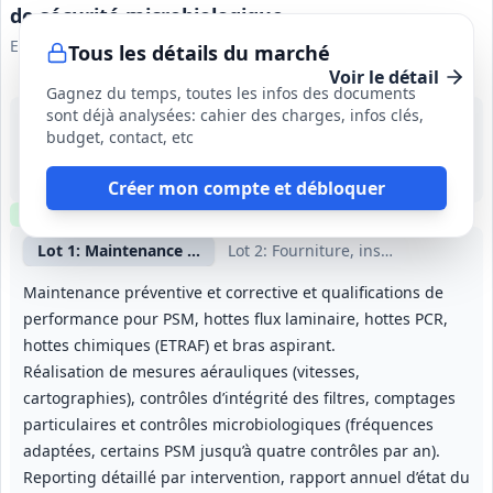
de sécurité microbiologique
Etablissement français du sang Ile-de-France
Tous les détails du marché
Voir le détail
Gagnez du temps, toutes les infos des documents
sont déjà analysées: cahier des charges, infos clés,
12 août 2026
budget, contact, etc
Ile-de-France
45 000 €
12 mois (reconductible 3 fois, durée totale 48 mois)
Créer mon compte et débloquer
Clause environnementale
Clause sociale
Visite
requise
Lot
1
: Maintenance et qualification de hottes et PSM
Lot
2
: Fourniture, installation et m
Maintenance préventive et corrective et qualifications de
performance pour PSM, hottes flux laminaire, hottes PCR,
hottes chimiques (ETRAF) et bras aspirant.
Réalisation de mesures aérauliques (vitesses,
cartographies), contrôles d’intégrité des filtres, comptages
particulaires et contrôles microbiologiques (fréquences
adaptées, certains PSM jusqu’à quatre contrôles par an).
Reporting détaillé par intervention, rapport annuel d’état du