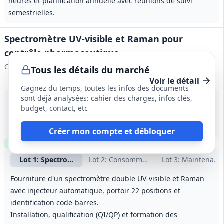
heures et planification annuelle avec réunions de suivi
semestrielles.
Spectromètre UV-visible et Raman pour
contrôle pharmaceutique
Centre Hospitalier Universitaire de Guyane
Tous les détails du marché
Voir le détail
Gagnez du temps, toutes les infos des documents
sont déjà analysées: cahier des charges, infos clés,
20 août 2026
budget, contact, etc
Cayenne (973)
100 000 €
12 mois, reconductible 3 fois par période de 12 mois
Créer mon compte et débloquer
Clause environnementale
Lot
1
: Spectromètre UV‑visible / Raman
Lot
2
: Consommables spectromètre
Lot
3
: Maintenanc
Fourniture d'un spectromètre double UV‑visible et Raman
avec injecteur automatique, portoir 22 positions et
identification code‑barres.
Installation, qualification (QI/QP) et formation des