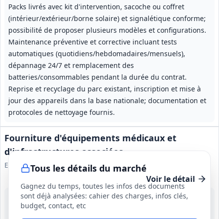
Packs livrés avec kit d'intervention, sacoche ou coffret
(intérieur/extérieur/borne solaire) et signalétique conforme;
possibilité de proposer plusieurs modèles et configurations.
Maintenance préventive et corrective incluant tests
automatiques (quotidiens/hebdomadaires/mensuels),
dépannage 24/7 et remplacement des
batteries/consommables pendant la durée du contrat.
Reprise et recyclage du parc existant, inscription et mise à
jour des appareils dans la base nationale; documentation et
protocoles de nettoyage fournis.
Fourniture d'équipements médicaux et
d'infrastructures associées
Expertise France
Tous les détails du marché
Voir le détail
Gagnez du temps, toutes les infos des documents
sont déjà analysées: cahier des charges, infos clés,
26 août 2026
budget, contact, etc
Ethiopie
415 000 €