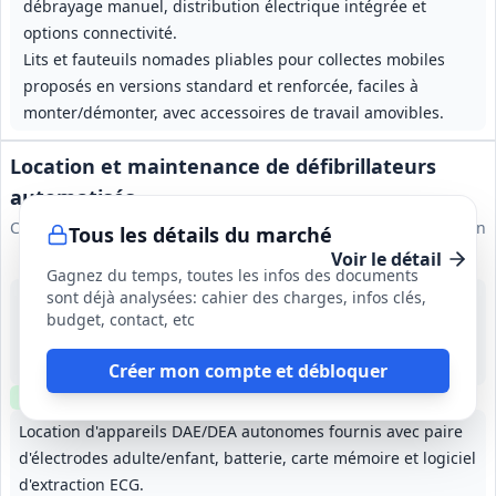
débrayage manuel, distribution électrique intégrée et
options connectivité.
Lits et fauteuils nomades pliables pour collectes mobiles
proposés en versions standard et renforcée, faciles à
monter/démonter, avec accessoires de travail amovibles.
Location et maintenance de défibrillateurs
automatisés
Communauté d'Agglomération Thionville Fensch Agglomération
Tous les détails du marché
Voir le détail
Gagnez du temps, toutes les infos des documents
sont déjà analysées: cahier des charges, infos clés,
24 août 2026
budget, contact, etc
Thionville (57)
150 000 €
4 ans (01/10/2026 au 01/10/2030)
Créer mon compte et débloquer
Clause environnementale
Location d'appareils DAE/DEA autonomes fournis avec paire
d'électrodes adulte/enfant, batterie, carte mémoire et logiciel
d'extraction ECG.