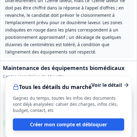
ultérieurement un 12ème laveur, mais ce 12ème laveur ne
doit pas être chiffré dans la réponse à l'appel d'offres ; en
revanche, le candidat doit prévoir le cloisonnement à
l'emplacement prévu pour ce douzième laveur. Les zones
indiquées en rouge dans les plans correspondent à un
positionnement approximatif ; un décalage de quelques
dizaines de centimètres est toléré, à condition que
l'alignement des équipements soit respecté.
Maintenance des équipements biomédicaux
Centre Hospitalier de Mayotte
Voir le détail
Tous les détails du marché
14 août 2026
Gagnez du temps, toutes les infos des documents
Mayotte (976)
sont déjà analysées: cahier des charges, infos clés,
35 000 €
budget, contact, etc
12 mois (à compter du 01/10/2026), reconductible 3 fois (durée maximale 48 mois)
Clause environnementale
Clause sociale
Créer mon compte et débloquer
Lot
1
: Lits sans pesée LINET/CORONA
Lot
2
: Lits sans pesée HILLROM/BAXTER
Lot
3
: Lits à pesée HIL
Lot
4
: