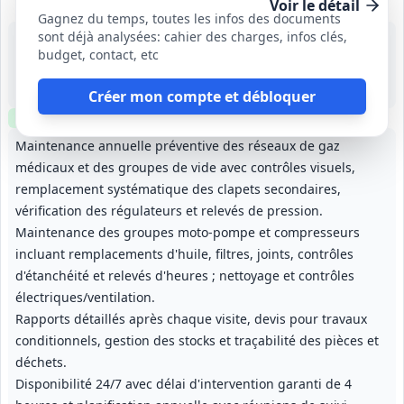
Voir le détail
Gagnez du temps, toutes les infos des documents
sont déjà analysées: cahier des charges, infos clés,
20 août 2026
budget, contact, etc
Seine-Saint-Denis (93)
-
4 ans (à compter du premier mois suivant la notification)
Créer mon compte et débloquer
Clause environnementale
Clause sociale
Maintenance annuelle préventive des réseaux de gaz
médicaux et des groupes de vide avec contrôles visuels,
remplacement systématique des clapets secondaires,
vérification des régulateurs et relevés de pression.
Maintenance des groupes moto‑pompe et compresseurs
incluant remplacements d'huile, filtres, joints, contrôles
d'étanchéité et relevés d'heures ; nettoyage et contrôles
électriques/ventilation.
Rapports détaillés après chaque visite, devis pour travaux
conditionnels, gestion des stocks et traçabilité des pièces et
déchets.
Disponibilité 24/7 avec délai d'intervention garanti de 4