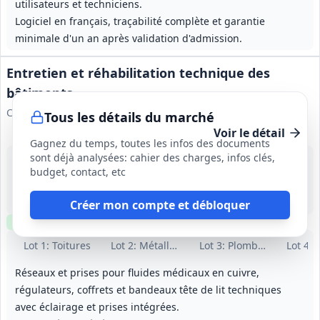
utilisateurs et techniciens.
Logiciel en français, traçabilité complète et garantie
minimale d'un an après validation d'admission.
Entretien et réhabilitation technique des
bâtiments
Centre Henri Becquerel
Tous les détails du marché
Voir le détail
Gagnez du temps, toutes les infos des documents
sont déjà analysées: cahier des charges, infos clés,
21 août 2026
budget, contact, etc
Rouen (76)
-
24 mois, renouvelable deux fois par périodes de 12 mois (durée maximale 48 mois)
Créer mon compte et débloquer
Clause environnementale
Clause sociale
Visite
requise
Lot
1
: Toitures
Lot
2
: Métallerie et menuiserie aluminium
Lot
3
: Plomberie, sanitair
Lot
4
: 
Réseaux et prises pour fluides médicaux en cuivre,
régulateurs, coffrets et bandeaux tête de lit techniques
avec éclairage et prises intégrées.