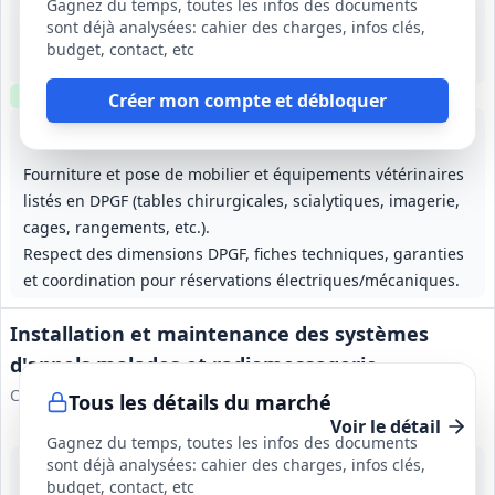
Gagnez du temps, toutes les infos des documents
Saint‑Pierre (975)
sont déjà analysées: cahier des charges, infos clés,
3 500 000 €
budget, contact, etc
15 mois (à compter de la date fixée par l'ordonnateur)
Clause environnementale
Clause sociale
Visite
requise
Créer mon compte et débloquer
Lot
1
: Gros‑œuvre
Lot
2
: Flocage coupe‑feu
Lot
3
: Façades / Bardage 
Lot
4
:
Fourniture et pose de mobilier et équipements vétérinaires
listés en DPGF (tables chirurgicales, scialytiques, imagerie,
cages, rangements, etc.).
Respect des dimensions DPGF, fiches techniques, garanties
et coordination pour réservations électriques/mécaniques.
Installation et maintenance des systèmes
d'appels malades et radiomessagerie
Centre Communal d'Action Sociale de Toulon
Tous les détails du marché
Voir le détail
Gagnez du temps, toutes les infos des documents
sont déjà analysées: cahier des charges, infos clés,
12 août 2026
budget, contact, etc
Toulon (83)