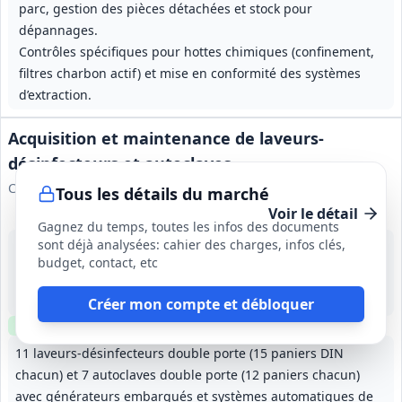
parc, gestion des pièces détachées et stock pour
dépannages.
Contrôles spécifiques pour hottes chimiques (confinement,
filtres charbon actif) et mise en conformité des systèmes
d’extraction.
Acquisition et maintenance de laveurs-
désinfecteurs et autoclaves
CHRU de Tours
Tous les détails du marché
Voir le détail
Gagnez du temps, toutes les infos des documents
sont déjà analysées: cahier des charges, infos clés,
12 août 2026
budget, contact, etc
Tours (37)
3 000 000 €
48 mois (période initiale). Maintenance : 12 mois après la dernière sortie de garantie, reconductible 2 fois 12 mois.
Créer mon compte et débloquer
Clause environnementale
Clause sociale
11 laveurs-désinfecteurs double porte (15 paniers DIN
chacun) et 7 autoclaves double porte (12 paniers chacun)
avec générateurs embarqués et systèmes automatiques de