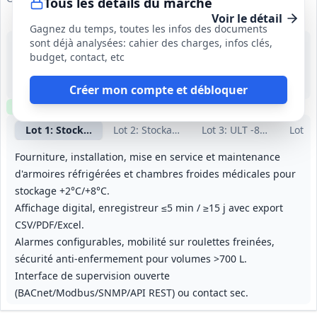
Tous les détails du marché
Voir le détail
Gagnez du temps, toutes les infos des documents
sont déjà analysées: cahier des charges, infos clés,
28 août 2026
budget, contact, etc
France (y compris DROM‑COM)
-
Bons pour équipements : jusqu'à 4 ans. Bons pour maintenance et accessoires : jusqu'à 9 ans depuis la mise en service (maintenance annuelle renouvelable).
Créer mon compte et débloquer
Clause environnementale
Clause sociale
Lot
1
: Stockage positif +2/+8°C
Lot
2
: Stockage négatif -20/-40°C
Lot
3
: ULT -80/-86°C (ca
Lot
4
:
Fourniture, installation, mise en service et maintenance
d'armoires réfrigérées et chambres froides médicales pour
stockage +2°C/+8°C.
Affichage digital, enregistreur ≤5 min / ≥15 j avec export
CSV/PDF/Excel.
Alarmes configurables, mobilité sur roulettes freinées,
sécurité anti‑enfermement pour volumes >700 L.
Interface de supervision ouverte
(BACnet/Modbus/SNMP/API REST) ou contact sec.