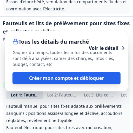
Essais d'étanchéité, ventilation des compartiments fluides et
coordination avec l'électricité.
Fauteuils et lits de prélèvement pour sites fixes
et collectes mobiles
Établissement Français du Sang
Tous les détails du marché
Voir le détail
Gagnez du temps, toutes les infos des documents
sont déjà analysées: cahier des charges, infos clés,
24 août 2026
budget, contact, etc
France métropolitaine et Outre‑Mer
515 077,33 €
12 mois (période initiale), reconductible tacitement 3 fois pour atteindre 48 mois au total
Créer mon compte et débloquer
Clause environnementale
Échantillons
requis
Lot
1
: Fauteuils manuels sites fixes
Lot
2
: Fauteuils électriques sites fixes
Lot
3
: Lits collectes mobi
Lot
4
:
Fauteuil manuel pour sites fixes adapté aux prélèvements
sanguins : positions assise/allongée et déclive, accoudoirs
réglables, revêtement nettoyable.
Fauteuil électrique pour sites fixes avec motorisation,