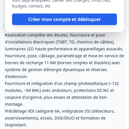
sont déjà analysées: cahier des charges, infos clés,
7 sept. 2026
budget, contact, etc
Strasbourg (67)
-
8 mois
Créer mon compte et débloquer
Clause environnementale
Échantillons
optionnels
Réalisation complète des études, fourniture et pose
d'installations électriques (TGBT, TD, chemins de câbles),
luminaires LED haute performance et appareillages associés.
Fourniture, pose, câblage, paramétrage et mise en service de
bornes de recharge 11 kW (bornes simples et doubles) avec
système de gestion d'énergie dynamique et réserves
d'extension.
Fourniture et intégration d'un champ photovoltaïque (~132
modules, ~64 kWc) avec onduleurs, protections DC/AC et
coupure d'urgence, plus essais et attestation de bon
montage.
Précâblage VDI catégorie 6A, intégration SSI (détecteurs,
asservissements), essais, DOE/DIUO et formation de
l'exploitant.