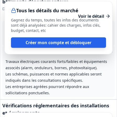
bâtiments départementaux
Département de la Dordogne
Tous les détails du marché
Voir le détail
Gagnez du temps, toutes les infos des documents
sont déjà analysées: cahier des charges, infos clés,
1 déc. 2028
budget, contact, etc
Dordogne (24)
4 000 000 €
4 ans (01/01/2025 → 31/12/2028)
Créer mon compte et débloquer
Lot
1
: Terrassement, VRD
Lot
2
: Gros œuvre, maçonnerie, démolition
Lot
3
: Étanchéité, isolati
Lot
4
:
Travaux électriques courants forts/faibles et équipements
associés (alarm, onduleurs, bornes, photovoltaïque).
Les schémas, puissances et normes applicables seront
indiqués dans les consultations spécifiques.
Les entreprises agréées pourront répondre aux
sollicitations ponctuelles.
Vérifications réglementaires des installations
et équipements