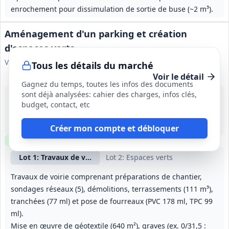
enrochement pour dissimulation de sortie de buse (~2 m³).
Aménagement d'un parking et création
d'espaces verts
Ville d'Olivet
Tous les détails du marché
Voir le détail
Gagnez du temps, toutes les infos des documents
sont déjà analysées: cahier des charges, infos clés,
15 sept. 2026
budget, contact, etc
Olivet (45)
-
5 mois
Créer mon compte et débloquer
Clause environnementale
Clause sociale
Lot
1
: Travaux de voirie
Lot
2
: Espaces verts
Travaux de voirie comprenant préparations de chantier,
sondages réseaux (5), démolitions, terrassements (111 m³),
tranchées (77 ml) et pose de fourreaux (PVC 178 ml, TPC 99
ml).
Mise en œuvre de géotextile (640 m²), graves (ex. 0/31,5 :