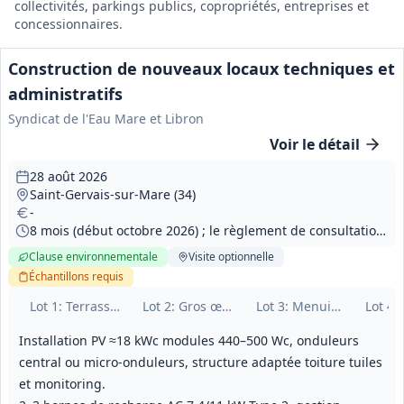
collectivités, parkings publics, copropriétés, entreprises et
concessionnaires.
Construction de nouveaux locaux techniques et
administratifs
Syndicat de l'Eau Mare et Libron
Voir le détail
28 août 2026
Saint-Gervais-sur-Mare (34)
-
8 mois (début octobre 2026) ; le règlement de consultation indique un délai maximum autorisé de 7 mois (incohérence à noter)
Clause environnementale
Visite
optionnelle
Échantillons
requis
Lot
1
: Terrassement et VRD
Lot
2
: Gros œuvre
Lot
3
: Menuiseries extér
Lot
4
:
Installation PV ≈18 kWc modules 440–500 Wc, onduleurs
central ou micro-onduleurs, structure adaptée toiture tuiles
et monitoring.