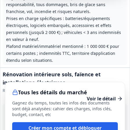
responsabilité, tous dommages, bris de glace sans
franchise, vol, incendie et risques naturels.
Prises en charge spécifiques : batteries/équipements
électriques, logiciels embarqués, accessoires et effets
personnels (jusqu’à 2 000 €) ; véhicules < 3 ans indemnisés
en valeur à neuf.
Plafond matériel/immatériel mentionné : 1 000 000 € pour
certains postes ; indemnités TTC, territoire d’application
étendu selon situations.
Rénovation intérieure sols, faïence et
installations électriques
Reims Habitat
Tous les détails du marché
Voir le détail
Gagnez du temps, toutes les infos des documents
sont déjà analysées: cahier des charges, infos clés,
21 sept. 2026
budget, contact, etc
Quartier Croix‑Rouge, Reims (51)
-
20 mois (dont 2 mois de préparation)
Créer mon compte et débloquer