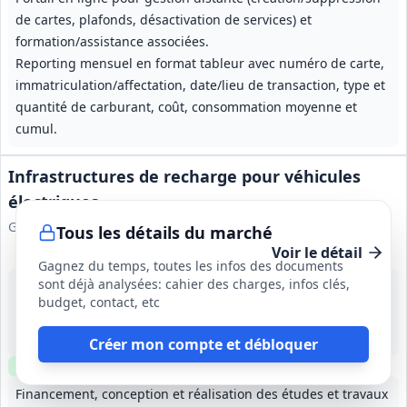
de cartes, plafonds, désactivation de services) et
formation/assistance associées.
Reporting mensuel en format tableur avec numéro de carte,
immatriculation/affectation, date/lieu de transaction, type et
quantité de carburant, coût, consommation moyenne et
cumul.
Infrastructures de recharge pour véhicules
électriques
Groupe Vilogia - Pôle Achats DSP
Tous les détails du marché
Voir le détail
Gagnez du temps, toutes les infos des documents
sont déjà analysées: cahier des charges, infos clés,
12 oct. 2026
budget, contact, etc
Multiples
25 000 000 €
25 ans (à compter de la notification de la convention)
Créer mon compte et débloquer
Clause environnementale
Clause sociale
Visite
optionnelle
Financement, conception et réalisation des études et travaux