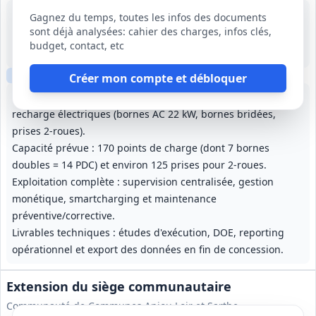
11 sept. 2026
Gagnez du temps, toutes les infos des documents
Paris (75)
sont déjà analysées: cahier des charges, infos clés,
4 300 000 €
budget, contact, etc
8 ans (à partir de la notification)
Clause sociale
Visite
requise
Créer mon compte et débloquer
Fourniture, pose et raccordement d'infrastructures de
recharge électriques (bornes AC 22 kW, bornes bridées,
prises 2‑roues).
Capacité prévue : 170 points de charge (dont 7 bornes
doubles = 14 PDC) et environ 125 prises pour 2‑roues.
Exploitation complète : supervision centralisée, gestion
monétique, smartcharging et maintenance
préventive/corrective.
Livrables techniques : études d'exécution, DOE, reporting
opérationnel et export des données en fin de concession.
Extension du siège communautaire
Communauté de Communes Anjou Loir et Sarthe