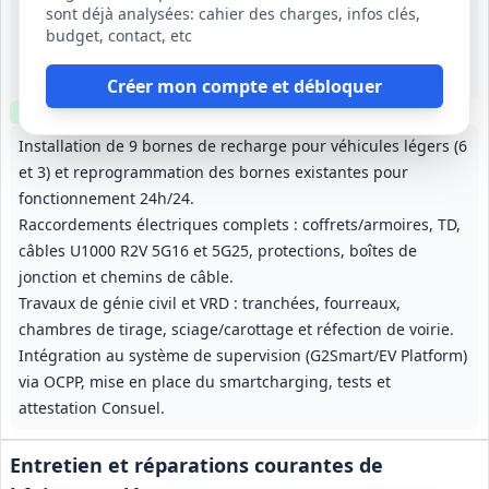
sont déjà analysées: cahier des charges, infos clés,
1 oct. 2026
budget, contact, etc
Saint-Jacques-de-la-Lande (35)
-
1 an (durée du cadre); travaux 8 mois
Créer mon compte et débloquer
Clause environnementale
Clause sociale
Visite
requise
Installation de 9 bornes de recharge pour véhicules légers (6
et 3) et reprogrammation des bornes existantes pour
fonctionnement 24h/24.
Raccordements électriques complets : coffrets/armoires, TD,
câbles U1000 R2V 5G16 et 5G25, protections, boîtes de
jonction et chemins de câble.
Travaux de génie civil et VRD : tranchées, fourreaux,
chambres de tirage, sciage/carottage et réfection de voirie.
Intégration au système de supervision (G2Smart/EV Platform)
via OCPP, mise en place du smartcharging, tests et
attestation Consuel.
Entretien et réparations courantes de