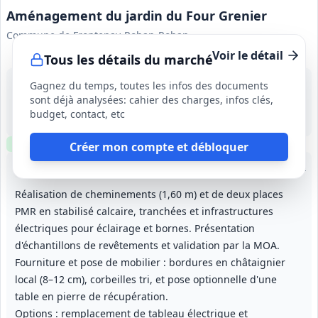
Aménagement du jardin du Four Grenier
Commune de Frontenay‑Rohan‑Rohan
Voir le détail
Tous les détails du marché
31 août 2026
Gagnez du temps, toutes les infos des documents
Frontenay‑Rohan‑Rohan (79)
sont déjà analysées: cahier des charges, infos clés,
-
budget, contact, etc
Exécution des travaux avant décembre 2026
Clause environnementale
Échantillons
optionnels
Créer mon compte et débloquer
Lot
1
: VRD
Lot
2
: Éclairage
Lot
3
: Maçonneries
Lot
4
: Pas
Réalisation de cheminements (1,60 m) et de deux places
PMR en stabilisé calcaire, tranchées et infrastructures
électriques pour éclairage et bornes. Présentation
d'échantillons de revêtements et validation par la MOA.
Fourniture et pose de mobilier : bordures en châtaignier
local (8–12 cm), corbeilles tri, et pose optionnelle d'une
table en pierre de récupération.
Options : remplacement de tableau électrique et