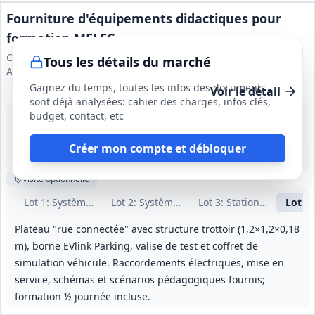
Fourniture d'équipements didactiques pour
formation MELEC
Chambre de Métiers et de l'Artisanat de Région Nouvelle-
Tous les détails du marché
Aquitaine
Gagnez du temps, toutes les infos des documents
Voir le détail
sont déjà analysées: cahier des charges, infos clés,
budget, contact, etc
16 sept. 2026
Boulazac (24)
-
Créer mon compte et débloquer
5 mois (du 05/10/2026 au 31/12/2026)
Visite
optionnelle
Lot
1
: Système photovoltaïque avec stockage
Lot
2
: Système pluri technologique — emb
Lot
3
: Station de pompag
Lot
4
:
Plateau "rue connectée" avec structure trottoir (1,2×1,2×0,18
m), borne EVlink Parking, valise de test et coffret de
simulation véhicule. Raccordements électriques, mise en
service, schémas et scénarios pédagogiques fournis;
formation ½ journée incluse.