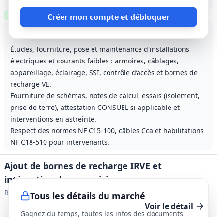
4 ans (2026–2030), durée ferme
Clause environnementale
Échantillons
optionnels
Créer mon compte et débloquer
Lot
1
: Maçonnerie gros œuvre terrassement
Lot
7
: Clôtures
Lot
8
: Électricité
Études, fourniture, pose et maintenance d'installations
électriques et courants faibles : armoires, câblages,
appareillage, éclairage, SSI, contrôle d’accès et bornes de
recharge VE.
Fourniture de schémas, notes de calcul, essais (isolement,
prise de terre), attestation CONSUEL si applicable et
interventions en astreinte.
Respect des normes NF C15‑100, câbles Cca et habilitations
NF C18‑510 pour intervenants.
Ajout de bornes de recharge IRVE et
intégration de supervision
Rennes Métropole
Tous les détails du marché
Voir le détail
Gagnez du temps, toutes les infos des documents