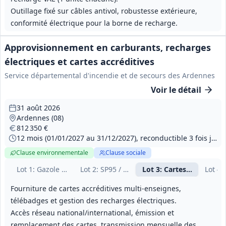
Outillage fixé sur câbles antivol, robustesse extérieure,
conformité électrique pour la borne de recharge.
Approvisionnement en carburants, recharges
électriques et cartes accréditives
Service départemental d'incendie et de secours des Ardennes
Voir le détail
31 août 2026
Ardennes (08)
812 350 €
12 mois (01/01/2027 au 31/12/2027), reconductible 3 fois jusqu'au 31/12/2030
Clause environnementale
Clause sociale
Lot
1
: Gazole en vrac
Lot
2
: SP95 / SP98 en vrac
Lot
3
: Cartes accréditiv
Lot
4
:
Fourniture de cartes accréditives multi‑enseignes,
télébadges et gestion des recharges électriques.
Accès réseau national/international, émission et
remplacement des cartes, transmission mensuelle des