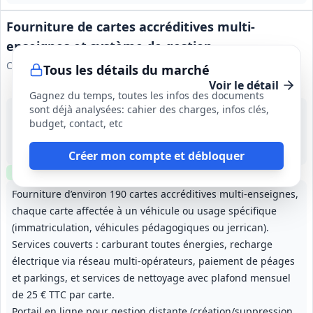
Fourniture de cartes accréditives multi-
enseignes et système de gestion
Chambre de Métiers et de l'Artisanat Hauts-de-France
Tous les détails du marché
Voir le détail
Gagnez du temps, toutes les infos des documents
sont déjà analysées: cahier des charges, infos clés,
28 sept. 2026
budget, contact, etc
Hauts-de-France
520 000 €
1 an, renouvelable 3 fois (durée maximale 4 ans)
Créer mon compte et débloquer
Clause environnementale
Fourniture d’environ 190 cartes accréditives multi-enseignes,
chaque carte affectée à un véhicule ou usage spécifique
(immatriculation, véhicules pédagogiques ou jerrican).
Services couverts : carburant toutes énergies, recharge
électrique via réseau multi-opérateurs, paiement de péages
et parkings, et services de nettoyage avec plafond mensuel
de 25 € TTC par carte.
Portail en ligne pour gestion distante (création/suppression