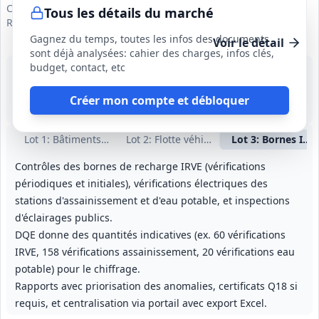
Communauté d'Agglomération Béthune Bruay Artois Lys
Tous les détails du marché
Romane
Gagnez du temps, toutes les infos des documents
Voir le détail
sont déjà analysées: cahier des charges, infos clés,
budget, contact, etc
24 sept. 2026
Pas-de-Calais (62)
55 000 €
Créer mon compte et débloquer
1 an (période initiale), reconduction possible (montants prévus pour jusqu'à 4 périodes annuelles)
Lot
1
: Bâtiments et équipements
Lot
2
: Flotte véhicules et engins
Lot
3
: Bornes IRV
Contrôles des bornes de recharge IRVE (vérifications
périodiques et initiales), vérifications électriques des
stations d'assainissement et d'eau potable, et inspections
d'éclairages publics.
DQE donne des quantités indicatives (ex. 60 vérifications
IRVE, 158 vérifications assainissement, 20 vérifications eau
potable) pour le chiffrage.
Rapports avec priorisation des anomalies, certificats Q18 si
requis, et centralisation via portail avec export Excel.