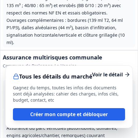
135 m³ ; 40/80 : 65 m³) et enrobés (BB 0/10 : 20 m³) avec
respect des normes NF EN et essais obligatoires.
Ouvrages complémentaires : bordures (139 ml T2, 64 ml
P1/P3), dalles alvéolaires (44 m²), bassin d'infiltration,
signalisation horizontale/verticale et clôture grillagée (10
ml).
Assurance multirisques communale
Commune de Pralognan-La-Vanoise
Voir le détail
Tous les détails du marché
9 oct. 2026
Gagnez du temps, toutes les infos des documents
Pralognan‑La‑Vanoise (73)
sont déjà analysées: cahier des charges, infos clés,
-
budget, contact, etc
4 ans (à partir du 01/01/2027)
Créer mon compte et débloquer
Lot
1
: Biens et multirisques
Lot
2
: Responsabilité civile communale
Lot
3
: Flotte véhicules
Lot
4
:
Assurance du parc véhicules (automobiles, utilitaires,
engins agricoles/chantier, remorques) couvrant