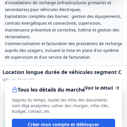
d'installations de recharge (infrastructures primaires et
secondaires) pour véhicules électriques.
Exploitation complète des bornes : gestion des équipements,
contrats énergétiques et connectivité, supervision,
maintenance préventive et corrective, hotline et gestion des
réclamations.
Commercialisation et facturation des prestations de recharge
auprès des usagers, incluant la mise en place d'un système
de supervision et d'un service de facturation.
Location longue durée de véhicules segment C
Ville de Marseille
Voir le détail
Tous les détails du marché
10 sept. 2026
Gagnez du temps, toutes les infos des documents
Marseille (13)
sont déjà analysées: cahier des charges, infos clés,
90 000 €
budget, contact, etc
1 an, renouvelable 3 fois (4 ans au total)
Clause environnementale
Clause sociale
Créer mon compte et débloquer