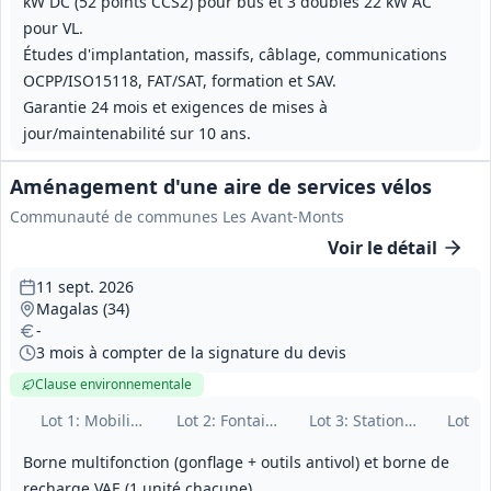
kW DC (52 points CCS2) pour bus et 3 doubles 22 kW AC
pour VL.
Études d'implantation, massifs, câblage, communications
OCPP/ISO15118, FAT/SAT, formation et SAV.
Garantie 24 mois et exigences de mises à
jour/maintenabilité sur 10 ans.
Aménagement d'une aire de services vélos
Communauté de communes Les Avant-Monts
Voir le détail
11 sept. 2026
Magalas (34)
-
3 mois à compter de la signature du devis
Clause environnementale
Lot
1
: Mobilier et aménagements extérieurs
Lot
2
: Fontaine à eau urbaine
Lot
3
: Stationnement et s
Lot
4
:
Borne multifonction (gonflage + outils antivol) et borne de
recharge VAE (1 unité chacune).