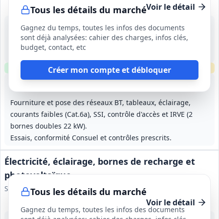
Voir le détail
Tous les détails du marché
30 sept. 2026
Gagnez du temps, toutes les infos des documents
Tiercé (49)
sont déjà analysées: cahier des charges, infos clés,
-
budget, contact, etc
24 mois (préparation 2 mois)
Clause environnementale
Clause sociale
Échantillons
requis
Créer mon compte et débloquer
Lot
1
: Terrassement - VRD - Paysage
Lot
2
: Maçonnerie - Démolition - Ravaleme
Lot
3
: Charpente bois -
Lot
4
:
Fourniture et pose des réseaux BT, tableaux, éclairage,
courants faibles (Cat.6a), SSI, contrôle d'accès et IRVE (2
bornes doubles 22 kW).
Essais, conformité Consuel et contrôles prescrits.
Électricité, éclairage, bornes de recharge et
photovoltaïque
SPL Parkings et Mobilités
Tous les détails du marché
Voir le détail
Gagnez du temps, toutes les infos des documents