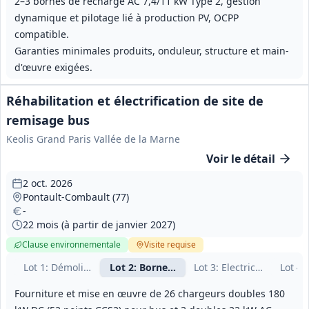
2–3 bornes de recharge AC 7,4/11 kW Type 2, gestion
dynamique et pilotage lié à production PV, OCPP
compatible.
Garanties minimales produits, onduleur, structure et main-
d'œuvre exigées.
Réhabilitation et électrification de site de
remisage bus
Keolis Grand Paris Vallée de la Marne
Voir le détail
2 oct. 2026
Pontault-Combault (77)
-
22 mois (à partir de janvier 2027)
Clause environnementale
Visite
requise
Lot
1
: Démolition
Lot
2
: Bornes de recharge IRVE
Lot
3
: Electricité CFO-CFA
Lot
4
:
Fourniture et mise en œuvre de 26 chargeurs doubles 180