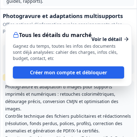
guides, rapports).
Photogravure et adaptations multisupports
Office national d'information sur les enseignements et les
professions
Tous les détails du marché
Voir le détail
Gagnez du temps, toutes les infos des documents
8 sept. 2026
sont déjà analysées: cahier des charges, infos clés,
Marne-la-Vallée (77)
budget, contact, etc
139 000 €
12 mois, renouvelable 3 fois (durée maximale 48 mois)
Créer mon compte et débloquer
Échantillons
requis
Photogravure et adaptation d'images pour supports
imprimés et numériques : retouches colorimétriques,
détourage précis, conversion CMJN et optimisation des
images.
Contrôle technique des fichiers publicitaires et rédactionnels
(résolution, fonds perdus, polices, profils), correction des
anomalies et génération de PDF/X-1a certifiés.