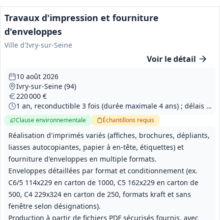
Travaux d'impression et fourniture
d'enveloppes
Ville d'Ivry-sur-Seine
Voir le détail
10 août 2026
Ivry-sur-Seine (94)
220 000 €
1 an, reconductible 3 fois (durée maximale 4 ans) ; délais d'exécution des travaux d'impression et de fourniture d'enveloppes : 48 heures à 4 jours, possibilités d'interventions en urgence sous 48 heures.
Clause environnementale
Échantillons
requis
Réalisation d'imprimés variés (affiches, brochures, dépliants,
liasses autocopiantes, papier à en-tête, étiquettes) et
fourniture d'enveloppes en multiple formats.
Enveloppes détaillées par format et conditionnement (ex.
C6/5 114x229 en carton de 1000, C5 162x229 en carton de
500, C4 229x324 en carton de 250, formats kraft et sans
fenêtre selon désignations).
Production à partir de fichiers PDF sécurisés fournis, avec