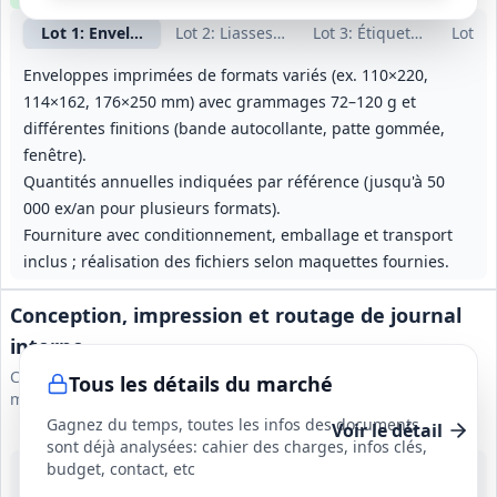
Lot
1
: Enveloppes imprimées
Lot
2
: Liasses autocopiantes sécurisées
Lot
3
: Étiquettes autocol
Lot
4
:
Enveloppes imprimées de formats variés (ex. 110×220,
114×162, 176×250 mm) avec grammages 72–120 g et
différentes finitions (bande autocollante, patte gommée,
fenêtre).
Quantités annuelles indiquées par référence (jusqu'à 50
000 ex/an pour plusieurs formats).
Fourniture avec conditionnement, emballage et transport
inclus ; réalisation des fichiers selon maquettes fournies.
Conception, impression et routage de journal
interne
Caisse autonome nationale de la sécurité sociale dans les
Tous les détails du marché
mines
Gagnez du temps, toutes les infos des documents
Voir le détail
sont déjà analysées: cahier des charges, infos clés,
budget, contact, etc
14 sept. 2026
France