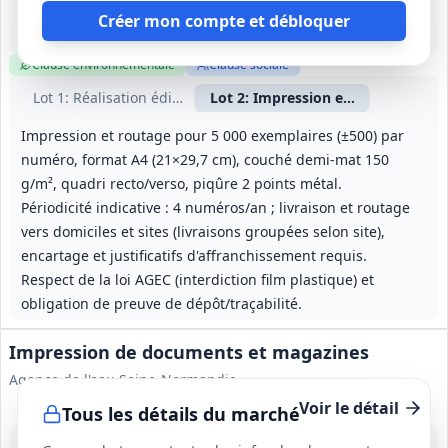
140 000 €
Créer mon compte et débloquer
12 mois (à partir du 13/12/2026), reconductible 3 fois, durée maximale 48 mois
Clause environnementale
Clause sociale
Lot
1
: Réalisation éditoriale et graphique
Lot
2
: Impression et routage
Impression et routage pour 5 000 exemplaires (±500) par
numéro, format A4 (21×29,7 cm), couché demi-mat 150
g/m², quadri recto/verso, piqûre 2 points métal.
Périodicité indicative : 4 numéros/an ; livraison et routage
vers domiciles et sites (livraisons groupées selon site),
encartage et justificatifs d'affranchissement requis.
Respect de la loi AGEC (interdiction film plastique) et
obligation de preuve de dépôt/traçabilité.
Impression de documents et magazines
Agence de l'eau Seine-Normandie
Voir le détail
Tous les détails du marché
15 sept. 2026