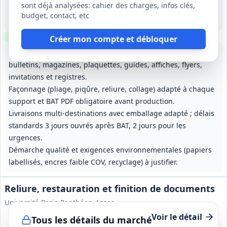
Sarcelles (95)
sont déjà analysées: cahier des charges, infos clés,
75 000 €
budget, contact, etc
1 an, reconductible tacitement 3 fois (4 ans maximum)
Clause environnementale
Créer mon compte et débloquer
Impression quadri et noir/blanc de supports variés :
bulletins, magazines, plaquettes, guides, affiches, flyers,
invitations et registres.
Façonnage (pliage, piqûre, reliure, collage) adapté à chaque
support et BAT PDF obligatoire avant production.
Livraisons multi-destinations avec emballage adapté ; délais
standards 3 jours ouvrés après BAT, 2 jours pour les
urgences.
Démarche qualité et exigences environnementales (papiers
labellisés, encres faible COV, recyclage) à justifier.
Reliure, restauration et finition de documents
Université Paris-Panthéon-Assas
Voir le détail
Tous les détails du marché