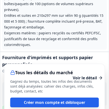
boîtes/paquets de 100 (options de volumes supérieurs
prévues).
Entêtes et suites en 210x297 mm sur vélin 90 g (quantités 15
000 et 5 000) ; fourniture complète incluant pré‑presse, BAT,
façonnage et emballage.
Exigences matières : papiers recyclés ou certifiés PEFC/FSC,
justificatifs de taux de recyclage et conformité des profils
colorimétriques.
Fourniture d'imprimés et supports papier
personnalisés
GHU Paris Psychiatrie et Neurosciences
Tous les détails du marché
Voir le détail
Gagnez du temps, toutes les infos des documents
sont déjà analysées: cahier des charges, infos clés,
11 sept. 2026
budget, contact, etc
Paris (75)
200 000 €
4 ans (durée initiale), reconductible tacitement 3 fois, durée de reconduction égale à la durée initiale
Créer mon compte et débloquer
Clause environnementale
Échantillons
requis