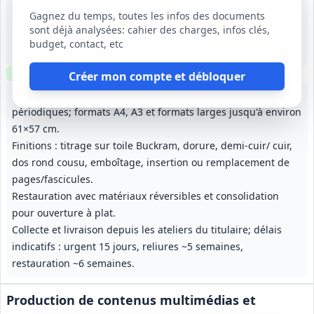
4 sept. 2026
Gagnez du temps, toutes les infos des documents
Île-de-France
sont déjà analysées: cahier des charges, infos clés,
-
budget, contact, etc
1 an, renouvelable tacitement 3 fois (durée maximale 4 ans)
Clause environnementale
Échantillons
requis
Créer mon compte et débloquer
Reliure mécanisée et traditionnelle pour monographies et
périodiques; formats A4, A3 et formats larges jusqu'à environ
61×57 cm.
Finitions : titrage sur toile Buckram, dorure, demi-cuir/ cuir,
dos rond cousu, emboîtage, insertion ou remplacement de
pages/fascicules.
Restauration avec matériaux réversibles et consolidation
pour ouverture à plat.
Collecte et livraison depuis les ateliers du titulaire; délais
indicatifs : urgent 15 jours, reliures ~5 semaines,
restauration ~6 semaines.
Production de contenus multimédias et