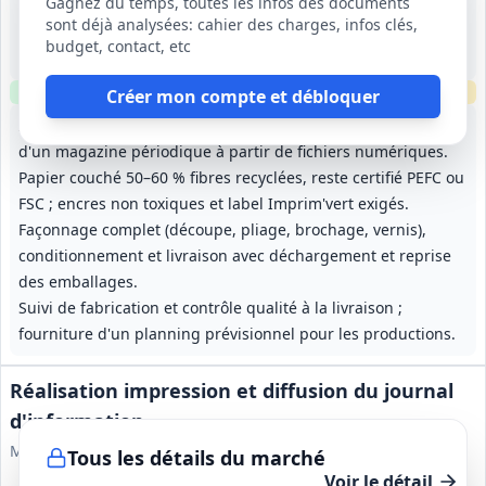
Gagnez du temps, toutes les infos des documents
Multiples
sont déjà analysées: cahier des charges, infos clés,
-
budget, contact, etc
1 an, reconductible 3 fois (durée maximale 4 ans)
Clause environnementale
Clause sociale
Échantillons
requis
Créer mon compte et débloquer
Impression de brochures, rapports, dépliants, posters et
d'un magazine périodique à partir de fichiers numériques.
Papier couché 50–60 % fibres recyclées, reste certifié PEFC ou
FSC ; encres non toxiques et label Imprim'vert exigés.
Façonnage complet (découpe, pliage, brochage, vernis),
conditionnement et livraison avec déchargement et reprise
des emballages.
Suivi de fabrication et contrôle qualité à la livraison ;
fourniture d'un planning prévisionnel pour les productions.
Réalisation impression et diffusion du journal
d'information
Mairie du 7e arrondissement de Paris
Tous les détails du marché
Voir le détail