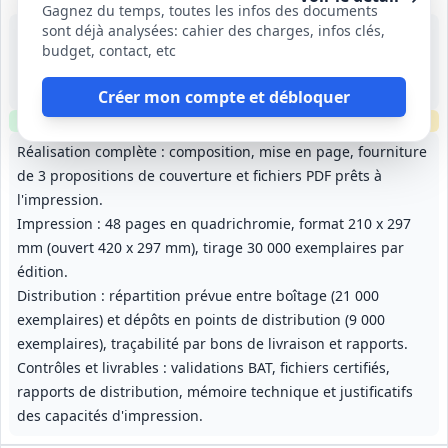
Gagnez du temps, toutes les infos des documents
sont déjà analysées: cahier des charges, infos clés,
15 sept. 2026
budget, contact, etc
Paris (75)
216 000 €
12 mois, renouvelable deux fois (jusqu'à 36 mois)
Créer mon compte et débloquer
Clause environnementale
Clause sociale
Échantillons
requis
Réalisation complète : composition, mise en page, fourniture
de 3 propositions de couverture et fichiers PDF prêts à
l'impression.
Impression : 48 pages en quadrichromie, format 210 x 297
mm (ouvert 420 x 297 mm), tirage 30 000 exemplaires par
édition.
Distribution : répartition prévue entre boîtage (21 000
exemplaires) et dépôts en points de distribution (9 000
exemplaires), traçabilité par bons de livraison et rapports.
Contrôles et livrables : validations BAT, fichiers certifiés,
rapports de distribution, mémoire technique et justificatifs
des capacités d'impression.