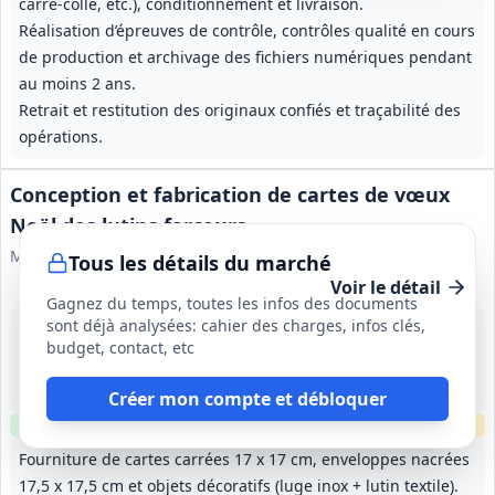
carré-collé, etc.), conditionnement et livraison.
Réalisation d’épreuves de contrôle, contrôles qualité en cours
de production et archivage des fichiers numériques pendant
au moins 2 ans.
Retrait et restitution des originaux confiés et traçabilité des
opérations.
Conception et fabrication de cartes de vœux
Noël des lutins farceurs
Mairie de Puteaux
Tous les détails du marché
Voir le détail
Gagnez du temps, toutes les infos des documents
sont déjà analysées: cahier des charges, infos clés,
2 sept. 2026
budget, contact, etc
Puteaux (92)
175 000 €
Durée entre la notification et la décision d'admission des cartes de vœux par le service communication
Créer mon compte et débloquer
Clause environnementale
Clause sociale
Échantillons
requis
Fourniture de cartes carrées 17 x 17 cm, enveloppes nacrées
17,5 x 17,5 cm et objets décoratifs (luge inox + lutin textile).