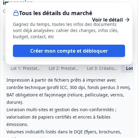
impression
OPCO 2i
Tous les détails du marché
Voir le détail
Gagnez du temps, toutes les infos des documents
sont déjà analysées: cahier des charges, infos clés,
7 sept. 2026
budget, contact, etc
France métropolitaine
1 000 000 €
48 mois
Créer mon compte et débloquer
Clause environnementale
Lot
1
: Prestations graphiques
Lot
2
: Prestations vidéos
Lot
3
: Création de podca
Lot
4
Impression à partir de fichiers prêts à imprimer avec
contrôle technique (profil ICC, 300 dpi, fonds perdus 3 mm),
BAT obligatoire et façonnage (reliure, pelliculage, vernis,
dorure).
Livraison multi‑sites et gestion des non‑conformités ;
valorisation de papiers certifiés et encres à faibles
émissions.
Volumes indicatifs listés dans le DQE (flyers, brochures,