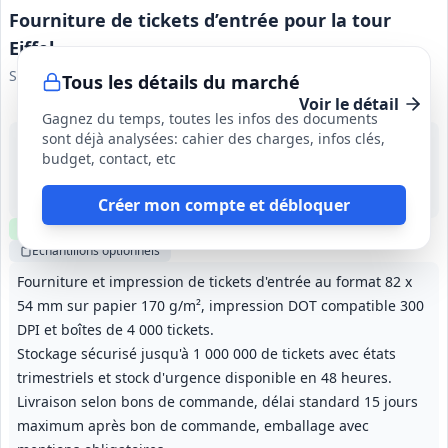
Fourniture de tickets d’entrée pour la tour
Eiffel
Société d’Exploitation de la Tour Eiffel
Tous les détails du marché
Voir le détail
Gagnez du temps, toutes les infos des documents
sont déjà analysées: cahier des charges, infos clés,
16 sept. 2026
budget, contact, etc
Paris (75)
120 000 €
12 mois, reconductible 3 fois; durée maximale 48 mois
Créer mon compte et débloquer
Clause environnementale
Clause sociale
Échantillons
optionnels
Fourniture et impression de tickets d'entrée au format 82 x
54 mm sur papier 170 g/m², impression DOT compatible 300
DPI et boîtes de 4 000 tickets.
Stockage sécurisé jusqu'à 1 000 000 de tickets avec états
trimestriels et stock d'urgence disponible en 48 heures.
Livraison selon bons de commande, délai standard 15 jours
maximum après bon de commande, emballage avec