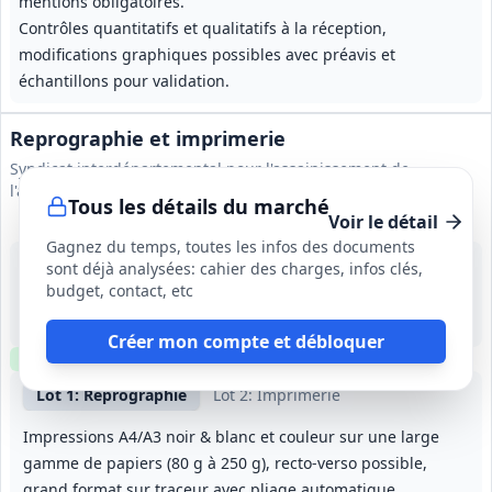
mentions obligatoires.
Contrôles quantitatifs et qualitatifs à la réception,
modifications graphiques possibles avec préavis et
échantillons pour validation.
Reprographie et imprimerie
Syndicat interdépartemental pour l'assainissement de
l'agglomération parisienne
Tous les détails du marché
Voir le détail
Gagnez du temps, toutes les infos des documents
16 sept. 2026
sont déjà analysées: cahier des charges, infos clés,
Île-de-France
budget, contact, etc
833 000 €
1 an (reconductible 3 fois, durée maximale 4 ans). Délais d'exécution : commandes non urgentes ≤ 10 jours ouvrés après validation du BAT; commandes urgentes ≤ 5 jours ouvrés; délais spécifiques pour travaux de façonnage à convenir et indiqués sur le bon de commande.
Créer mon compte et débloquer
Clause environnementale
Clause sociale
Lot
1
: Reprographie
Lot
2
: Imprimerie
Impressions A4/A3 noir & blanc et couleur sur une large
gamme de papiers (80 g à 250 g), recto-verso possible,
grand format sur traceur avec pliage automatique.