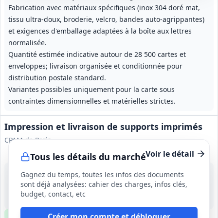
Fabrication avec matériaux spécifiques (inox 304 doré mat,
tissu ultra-doux, broderie, velcro, bandes auto-agrippantes)
et exigences d'emballage adaptées à la boîte aux lettres
normalisée.
Quantité estimée indicative autour de 28 500 cartes et
enveloppes; livraison organisée et conditionnée pour
distribution postale standard.
Variantes possibles uniquement pour la carte sous
contraintes dimensionnelles et matérielles strictes.
Impression et livraison de supports imprimés
CPAM de Paris
Voir le détail
Tous les détails du marché
3 sept. 2026
Gagnez du temps, toutes les infos des documents
Île-de-France
sont déjà analysées: cahier des charges, infos clés,
700 000 €
budget, contact, etc
12 mois (à compter du 02/01/2027), reconductible annuellement jusqu'à 48 mois au total
Clause environnementale
Clause sociale
Créer mon compte et débloquer