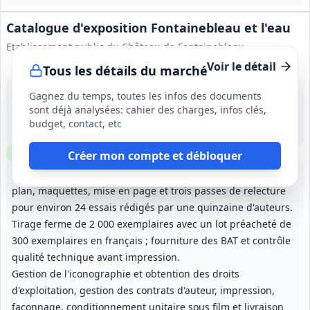
Catalogue d'exposition Fontainebleau et l'eau
Etablissement public du Château de Fontainebleau
Voir le détail
Tous les détails du marché
1 sept. 2026
Gagnez du temps, toutes les infos des documents
Fontainebleau (77)
sont déjà analysées: cahier des charges, infos clés,
60 000 €
budget, contact, etc
Durée définie par le calendrier du projet jusqu'à la publication prévue le 08/10/2027 ; non renouvelable.
Clause environnementale
Clause sociale
Créer mon compte et débloquer
Conception et réalisation complète d'un ouvrage éditorial :
plan, maquettes, mise en page et trois passes de relecture
pour environ 24 essais rédigés par une quinzaine d'auteurs.
Tirage ferme de 2 000 exemplaires avec un lot préacheté de
300 exemplaires en français ; fourniture des BAT et contrôle
qualité technique avant impression.
Gestion de l'iconographie et obtention des droits
d'exploitation, gestion des contrats d'auteur, impression,
façonnage, conditionnement unitaire sous film et livraison