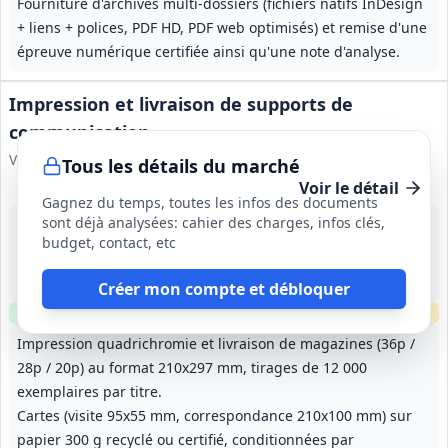
Fourniture d'archives multi-dossiers (fichiers natifs InDesign
+ liens + polices, PDF HD, PDF web optimisés) et remise d'une
épreuve numérique certifiée ainsi qu'une note d'analyse.
Impression et livraison de supports de
communication
Ville de Vélizy-Villacoublay
Tous les détails du marché
Voir le détail
Gagnez du temps, toutes les infos des documents
sont déjà analysées: cahier des charges, infos clés,
9 sept. 2026
budget, contact, etc
Vélizy-Villacoublay (78)
63 500 €
1 an (à compter du 06/10/2026), reconductible 3 fois 1 an (durée maximale 4 ans)
Créer mon compte et débloquer
Clause environnementale
Clause sociale
Échantillons
requis
Impression quadrichromie et livraison de magazines (36p /
28p / 20p) au format 210x297 mm, tirages de 12 000
exemplaires par titre.
Cartes (visite 95x55 mm, correspondance 210x100 mm) sur
papier 300 g recyclé ou certifié, conditionnées par