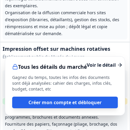
des exemplaires.
Organisation de la diffusion commerciale hors sites
d'exposition (librairies, détaillants), gestion des stocks, des
réimpressions et mise au pilon ; dépôt légal et copie
dématérialisée sur demande.
Impression offset sur machines rotatives
Établissement public du Musée du Louvre
Voir le détail
Tous les détails du marché
1 sept. 2026
Gagnez du temps, toutes les infos des documents
Paris (75)
sont déjà analysées: cahier des charges, infos clés,
500 000 €
budget, contact, etc
1 an, renouvelable 3 fois (durée maximale 4 ans)
Clause environnementale
Clause sociale
Échantillons
requis
Créer mon compte et débloquer
Impression offset sur rotatives pour plans d'information,
programmes, brochures et documents annexes.
Fourniture des papiers, façonnage (pliage, brochage, dos