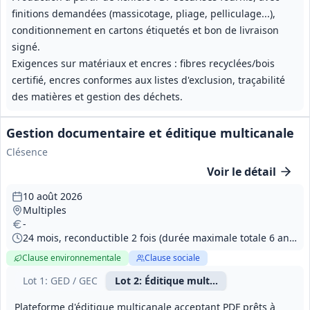
finitions demandées (massicotage, pliage, pelliculage...),
conditionnement en cartons étiquetés et bon de livraison
signé.
Exigences sur matériaux et encres : fibres recyclées/bois
certifié, encres conformes aux listes d'exclusion, traçabilité
des matières et gestion des déchets.
Gestion documentaire et éditique multicanale
Clésence
Voir le détail
10 août 2026
Multiples
-
24 mois, reconductible 2 fois (durée maximale totale 6 ans). Phase de mise en œuvre initiale lot 1 : maximum 12 mois.
Clause environnementale
Clause sociale
Lot
1
: GED / GEC
Lot
2
: Éditique multicanale
Plateforme d'éditique multicanale acceptant PDF prêts à