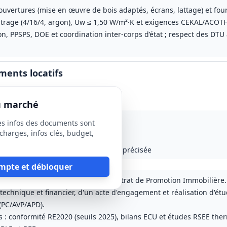
ouvertures (mise en œuvre de bois adaptés, écrans, lattage) et fo
vitrage (4/16/4, argon), Uw ≤ 1,50 W/m²·K et exigences CEKAL/ACO
on, PPSPS, DOE et coordination inter-corps d’état ; respect des DTU
ments locatifs
du marché
es infos des documents sont
charges, infos clés, budget,
 à 6 mois; durée globale du CPI non précisée
mpte et débloquer
viron 20 logements locatifs sous Contrat de Promotion Immobilière.
technique et financier, d'un acte d'engagement et réalisation d'étu
(PC/AVP/APD).
: conformité RE2020 (seuils 2025), bilans ECU et études RSEE ther