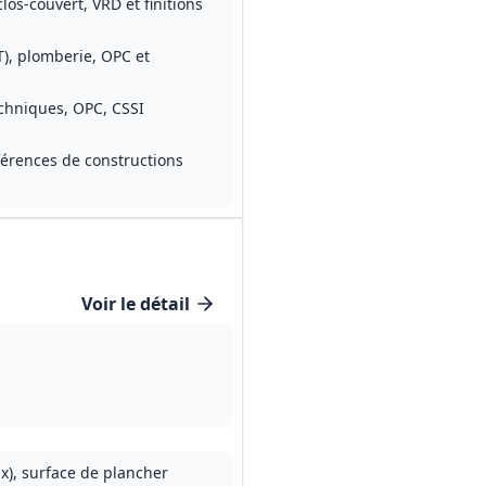
los‑couvert, VRD et finitions
T), plomberie, OPC et
chniques, OPC, CSSI
férences de constructions
Voir le détail
ux), surface de plancher