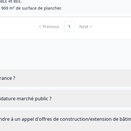
BLE et BEE.
1 969 m² de surface de plancher.
Previous
1
Next
rance ?
idature marché public ?
dre à un appel d'offres de construction/extension de bâtim