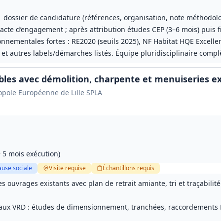
1 dossier de candidature (références, organisation, note méthodol
 acte d’engagement ; après attribution études CEP (3–6 mois) puis fi
nnementales fortes : RE2020 (seuils 2025), NF Habitat HQE Excellent
t autres labels/démarches listés. Équipe pluridisciplinaire compl
bles avec démolition, charpente et menuiseries e
opole Européenne de Lille SPLA
 5 mois exécution)
ause sociale
Visite
requise
Échantillons
requis
 ouvrages existants avec plan de retrait amiante, tri et traçabilit
aux VRD : études de dimensionnement, tranchées, raccordements E