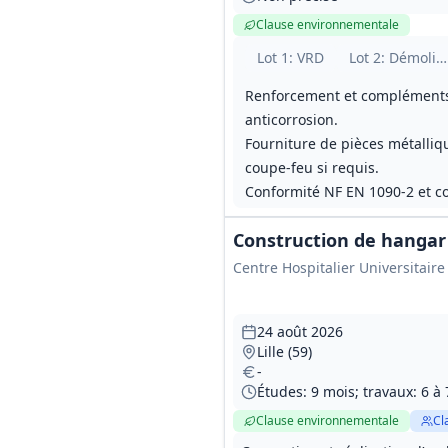
Clause environnementale
Lot
1
: VRD
Lot
2
: Démolit
Renforcement et compléments d
anticorrosion.
Fourniture de pièces métalliqu
coupe‑feu si requis.
Conformité NF EN 1090‑2 et co
Construction de hangar
Centre Hospitalier Universitaire 
24 août 2026
Lille (59)
-
Études: 9 mois; travaux: 6 à
Clause environnementale
Cl