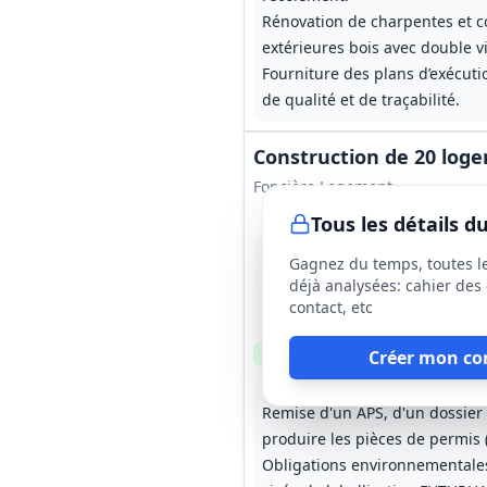
Rénovation de charpentes et c
extérieures bois avec double 
Fourniture des plans d’exécuti
de qualité et de traçabilité.
Construction de 20 loge
Foncière Logement
Tous les détails 
25 sept. 2026
Gagnez du temps, toutes l
Nord (59)
déjà analysées: cahier des 
5 513 200 €
contact, etc
Études préliminaires (CEP) 3
Clause environnementale
Créer mon co
Conception et réalisation d'en
Remise d'un APS, d'un dossier 
produire les pièces de permis 
Obligations environnementales 