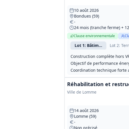
10 août 2026
Bondues (59)
-
24 mois (tranche ferme) + 12
Clause environnementale
Cl
Lot
1
: Bâtiment / TCE (hors
Lot
2
: Ter
Construction complète hors VR
Objectif de performance énerg
Coordination technique forte a
Réhabilitation et rest
Ville de Lomme
14 août 2026
Lomme (59)
-
Non précisé