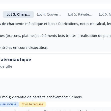
ion et gros-œuvre
Lot
3
: Charpentes métallique et bois
Lot
4
: Couverture et étanchéité
Lot
5
: Ravalement, ITE et
Lot
6
: 
e charpente métallique et bois : fabrications, notes de calcul, le
es (bracons, platines) et éléments bois traités ; réalisation de pl
ntrôles en cours d'exécution.
 aéronautique
de Lille
 7 mois; garantie de parfaite achèvement: 12 mois.
ause sociale
Visite
requise