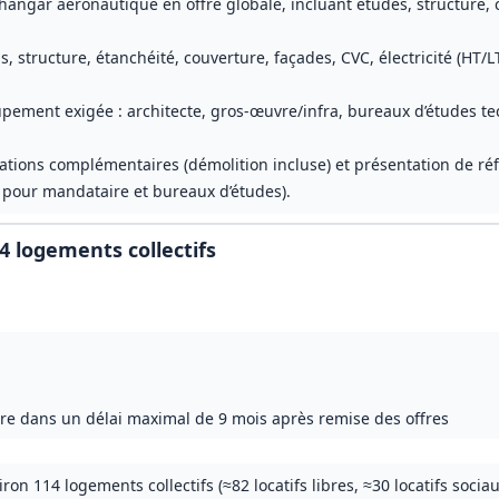
hangar aéronautique en offre globale, incluant études, structure, c
, structure, étanchéité, couverture, façades, CVC, électricité (HT/L
ement exigée : architecte, gros‑œuvre/infra, bureaux d’études te
ations complémentaires (démolition incluse) et présentation de ré
 pour mandataire et bureaux d’études).
4 logements collectifs
lure dans un délai maximal de 9 mois après remise des offres
iron 114 logements collectifs (≈82 locatifs libres, ≈30 locatifs socia