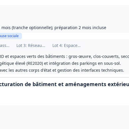
 mois (tranche optionnelle); préparation 2 mois incluse
ause sociale
 VRD / EV)
rassement - Voirie - Assainissement
Lot
3
: Réseaux divers - Éclairage
Lot
4
: Espaces verts
D et espaces verts des bâtiments : gros‑œuvre, clos‑couverts, seco
étique élevé (RE2020) et intégration des parkings en sous‑sol.
vec les autres corps d'état et gestion des interfaces techniques.
ructuration de bâtiment et aménagements extérie