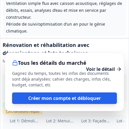
Ventilation simple flux avec caisson acoustique, réglages de
débits, essais, analyses d’eau et mise en service par
constructeur.
Période de suivi/optimisation d’un an pour le génie
climatique.
Rénovation et réhabilitation avec
désamiantage et lots techniques
Ministère des Armées
Tous les détails du marché
Voir le détail
Gagnez du temps, toutes les infos des documents
sont déjà analysées: cahier des charges, infos clés,
14 sept. 2026
budget, contact, etc
Lyon (69)
-
Non précisé
Créer mon compte et débloquer
Clause environnementale
Clause sociale
Visite
requise
Échantillons
requis
Lot
1
: Démolition‑Désamiantage‑Gros‑Œuvre
Lot
2
: Menuiseries intérieures
Lot
3
: Façades et menuise
Lot
4
: