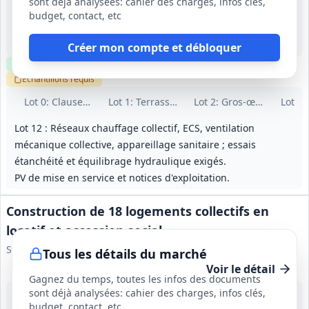
sont déjà analysées: cahier des charges, infos clés,
18 sept. 2026
budget, contact, etc
Vénissieux (69)
-
13 mois (période de préparation incluse)
Créer mon compte et débloquer
Clause environnementale
Visite
optionnelle
Échantillons
requis
Lot
0
: Clauses communes
Lot
1
: Terrassements / VRD
Lot
2
: Gros‑œuvre / Maç
Lot
3
:
Lot 12 : Réseaux chauffage collectif, ECS, ventilation
mécanique collective, appareillage sanitaire ; essais
étanchéité et équilibrage hydraulique exigés.
PV de mise en service et notices d'exploitation.
Construction de 18 logements collectifs en
locatif et accession social
SFHE
Tous les détails du marché
Voir le détail
Gagnez du temps, toutes les infos des documents
sont déjà analysées: cahier des charges, infos clés,
2 oct. 2026
budget, contact, etc
Chassieu (69)