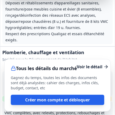
Déposes et rétablissements d’appareillages sanitaires,
fourniture/pose meubles cuisine et évier (8 ensembles),
rinçage/désinfection des réseaux ECS avec analyses,
dépose/repose chaudières (8 u.) et fourniture de 8 kits VMC
hygroréglables; entrées d’air 19 u. fournies.
Respect des prescriptions Qualigaz et essais d’étanchéité
exigés.
Plomberie, chauffage et ventilation
Société pour le Développement de l'Habitat
Voir le détail
Tous les détails du marché
16 sept. 2026
Gagnez du temps, toutes les infos des documents
Lyon (69)
sont déjà analysées: cahier des charges, infos clés,
-
budget, contact, etc
7 mois (tranche ferme)
Clause environnementale
Visite
requise
Échantillons
requis
Créer mon compte et débloquer
Fourniture et pose d'installations plomberie, chauffage et
VMC complètes, avec relevés, protections, rebouchages et