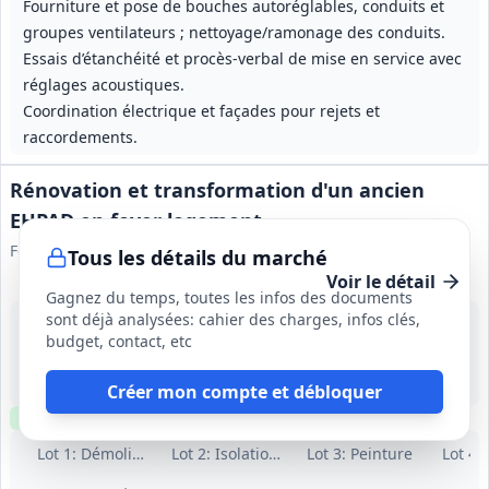
Fourniture et pose de bouches autoréglables, conduits et
groupes ventilateurs ; nettoyage/ramonage des conduits.
Essais d’étanchéité et procès‑verbal de mise en service avec
réglages acoustiques.
Coordination électrique et façades pour rejets et
raccordements.
Rénovation et transformation d'un ancien
EHPAD en foyer logement
Foyer Notre-Dame des Sans-Abri
Tous les détails du marché
Voir le détail
Gagnez du temps, toutes les infos des documents
sont déjà analysées: cahier des charges, infos clés,
4 sept. 2026
budget, contact, etc
Villeurbanne (69)
-
6 mois
Créer mon compte et débloquer
Clause environnementale
Visite
requise
Lot
1
: Démolitions
Lot
2
: Isolation, cloisons et revêtements
Lot
3
: Peinture
Lot
4
: