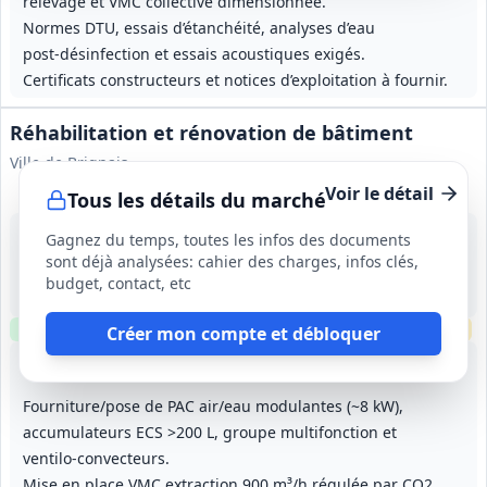
relevage et VMC collective dimensionnée.
Normes DTU, essais d’étanchéité, analyses d’eau
post‑désinfection et essais acoustiques exigés.
Certificats constructeurs et notices d’exploitation à fournir.
Réhabilitation et rénovation de bâtiment
Ville de Brignais
Voir le détail
Tous les détails du marché
8 sept. 2026
Gagnez du temps, toutes les infos des documents
Brignais (69)
sont déjà analysées: cahier des charges, infos clés,
-
budget, contact, etc
6 mois (début 19/10/2026)
Clause environnementale
Visite
requise
Échantillons
requis
Créer mon compte et débloquer
Lot
1
: Démolition VRD Gros œuvre
Lot
2
: Désamiantage Couverture
Lot
3
: Façades et secon
Lot
4
:
Fourniture/pose de PAC air/eau modulantes (~8 kW),
accumulateurs ECS >200 L, groupe multifonction et
ventilo‑convecteurs.
Mise en place VMC extraction 900 m³/h régulée par CO2,