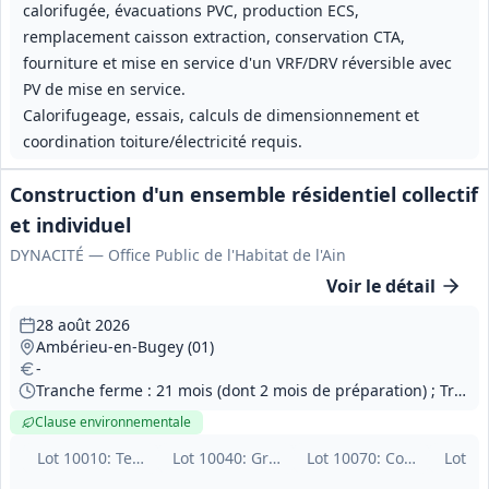
calorifugée, évacuations PVC, production ECS,
remplacement caisson extraction, conservation CTA,
fourniture et mise en service d'un VRF/DRV réversible avec
PV de mise en service.
Calorifugeage, essais, calculs de dimensionnement et
coordination toiture/électricité requis.
Construction d'un ensemble résidentiel collectif
et individuel
DYNACITÉ — Office Public de l'Habitat de l'Ain
Voir le détail
28 août 2026
Ambérieu‑en‑Bugey (01)
-
Tranche ferme : 21 mois (dont 2 mois de préparation) ; Tranche optionnelle n°1 : 14 mois (si affermissement, dont 1 mois de préparation)
Clause environnementale
Lot
10010
: Terrassements, VRD et espaces verts
Lot
10040
: Gros‑œuvre
Lot
10070
: Couverture et
Lot
10