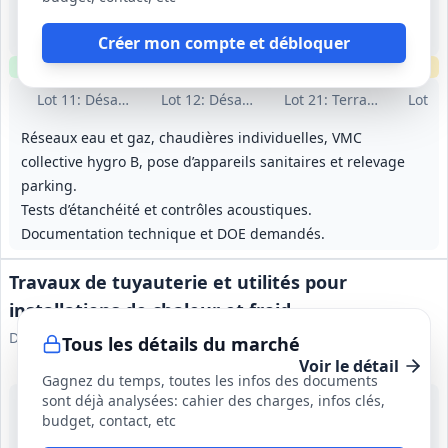
-
21 mois (préparation 3 mois + exécution 18 mois)
Créer mon compte et débloquer
Clause environnementale
Clause sociale
Échantillons
requis
Lot
11
: Désamiantage
Lot
12
: Désamiantage
Lot
21
: Terrassements
Lot
31
Réseaux eau et gaz, chaudières individuelles, VMC
collective hygro B, pose d’appareils sanitaires et relevage
parking.
Tests d’étanchéité et contrôles acoustiques.
Documentation technique et DOE demandés.
Travaux de tuyauterie et utilités pour
installations de chaleur et froid
DALKIA Centre Est
Tous les détails du marché
Voir le détail
Gagnez du temps, toutes les infos des documents
sont déjà analysées: cahier des charges, infos clés,
2 juil. 2035
budget, contact, etc
Bourgogne et Auvergne-Rhône-Alpes
-