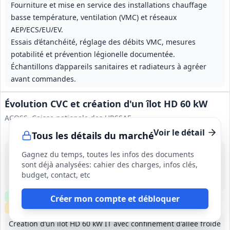
Fourniture et mise en service des installations chauffage
basse température, ventilation (VMC) et réseaux
AEP/ECS/EU/EV.
Essais d’étanchéité, réglage des débits VMC, mesures
potabilité et prévention légionelle documentée.
Échantillons d’appareils sanitaires et radiateurs à agréer
avant commandes.
Évolution CVC et création d'un îlot HD 60 kW
ACOSS, Caisse nationale des URSSAF
Voir le détail
Tous les détails du marché
14 sept. 2026
Gagnez du temps, toutes les infos des documents
Saint-Priest (69)
sont déjà analysées: cahier des charges, infos clés,
-
budget, contact, etc
11 mois (3 mois préparation, 8 mois exécution)
Clause environnementale
Clause sociale
Visite
requise
Créer mon compte et débloquer
Échantillons
requis
Création d’un îlot HD 60 kW IT avec confinement d'allée froide