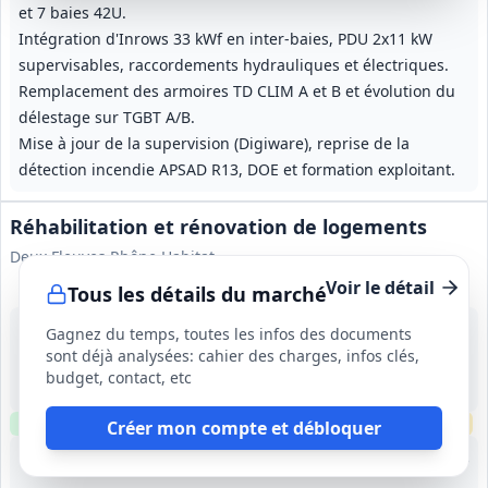
et 7 baies 42U.
Intégration d'Inrows 33 kWf en inter-baies, PDU 2x11 kW
supervisables, raccordements hydrauliques et électriques.
Remplacement des armoires TD CLIM A et B et évolution du
délestage sur TGBT A/B.
Mise à jour de la supervision (Digiware), reprise de la
détection incendie APSAD R13, DOE et formation exploitant.
Réhabilitation et rénovation de logements
Deux Fleuves Rhône Habitat
Voir le détail
Tous les détails du marché
15 sept. 2026
Gagnez du temps, toutes les infos des documents
POMMIERS (69)
sont déjà analysées: cahier des charges, infos clés,
-
budget, contact, etc
11 mois
Clause environnementale
Visite
requise
Échantillons
requis
Créer mon compte et débloquer
Lot
1
: Couverture, charpente et isolation
Lot
2
: Ravalement de façade
Lot
3
: Menuiseries extér
Lot
4
: