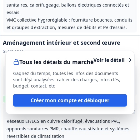
sanitaires, calorifugeage, ballons électriques connectés et
essais.
VMC collective hygroréglable : fourniture bouches, conduits
et groupes d'extraction, mesures de débits et PV d'essais.
Aménagement intérieur et second œuvre
SEMCODA
Voir le détail
Tous les détails du marché
14 sept. 2026
Gagnez du temps, toutes les infos des documents
Rillieux-la-Pape (69)
sont déjà analysées: cahier des charges, infos clés,
-
budget, contact, etc
18 semaines (incluant 6 semaines de préparation)
Clause environnementale
Clause sociale
Visite
optionnelle
Créer mon compte et débloquer
Lot
80
: Menuiseries extérieures aluminium
Lot
90
: Menuiseries intérieures bois
Lot
120
: Isolation, plâtr
Lot
1
Réseaux EF/ECS en cuivre calorifugé, évacuations PVC,
appareils sanitaires PMR, chauffe‑eau stéatite et systèmes
réversibles de climatisation.