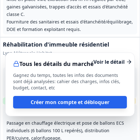
gaines galvanisées, trappes d'accès et essais d'étanchéité
classe C.
Fourniture des sanitaires et essais d'étanchéité/équilibrage,
DOE et formation exploitant requis.
Réhabilitation d'immeuble résidentiel
Lyon Métropole Habitat
Voir le détail
Tous les détails du marché
10 sept. 2026
Gagnez du temps, toutes les infos des documents
Oullins (69)
sont déjà analysées: cahier des charges, infos clés,
-
budget, contact, etc
8 mois (préparation 30 jours incluse)
Clause environnementale
Visite
requise
Échantillons
requis
Créer mon compte et débloquer
Lot
1
: Charpente couverture zinguerie
Lot
2
: Flocage isolation caves
Lot
3
: Menuiseries extér
Lot
4
:
Passage en chauffage électrique et pose de ballons ECS
individuels (6 ballons 100 L repérés), distribution
PER/cuivre, calorifugeage.