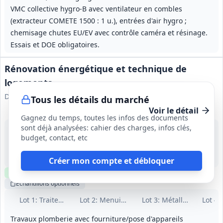
VMC collective hygro‑B avec ventilateur en combles
(extracteur COMETE 1500 : 1 u.), entrées d'air hygro ;
chemisage chutes EU/EV avec contrôle caméra et résinage.
Essais et DOE obligatoires.
Rénovation énergétique et technique de
logements
Deux Fleuves Rhône Habitat
Tous les détails du marché
Voir le détail
Gagnez du temps, toutes les infos des documents
sont déjà analysées: cahier des charges, infos clés,
11 sept. 2026
budget, contact, etc
Saint-Symphorien-sur-Coise (69)
1 800 000 €
Non précisé
Créer mon compte et débloquer
Clause environnementale
Visite
requise
Échantillons
optionnels
Lot
1
: Traitement de façades
Lot
2
: Menuiseries extérieures
Lot
3
: Métallerie
Lot
4
:
Travaux plomberie avec fourniture/pose d'appareils