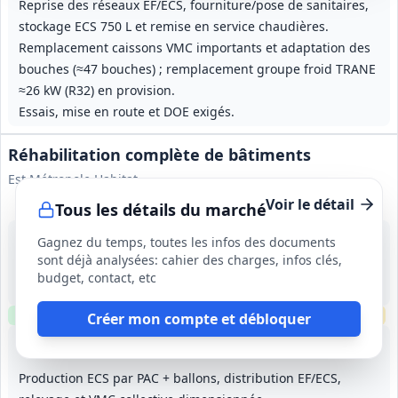
Reprise des réseaux EF/ECS, fourniture/pose de sanitaires,
stockage ECS 750 L et remise en service chaudières.
Remplacement caissons VMC importants et adaptation des
bouches (≈47 bouches) ; remplacement groupe froid TRANE
≈26 kW (R32) en provision.
Essais, mise en route et DOE exigés.
Réhabilitation complète de bâtiments
Est Métropole Habitat
Voir le détail
Tous les détails du marché
7 sept. 2026
Gagnez du temps, toutes les infos des documents
Villeurbanne (69)
sont déjà analysées: cahier des charges, infos clés,
-
budget, contact, etc
18 mois (à partir de novembre 2026)
Clause environnementale
Visite
requise
Échantillons
requis
Créer mon compte et débloquer
Lot
1
: Curage, désamiantage, gros œuvre, charpente
Lot
2
: Ravalement, ITE et bardage bois
Lot
3
: Menuiseries exté
Lot
4
:
Production ECS par PAC + ballons, distribution EF/ECS,