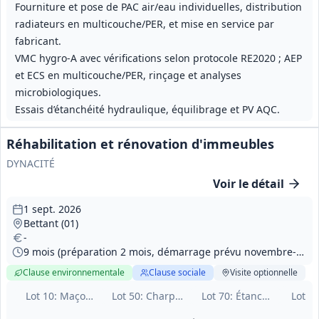
Fourniture et pose de PAC air/eau individuelles, distribution
radiateurs en multicouche/PER, et mise en service par
fabricant.
VMC hygro‑A avec vérifications selon protocole RE2020 ; AEP
et ECS en multicouche/PER, rinçage et analyses
microbiologiques.
Essais d’étanchéité hydraulique, équilibrage et PV AQC.
Réhabilitation et rénovation d'immeubles
DYNACITÉ
Voir le détail
1 sept. 2026
Bettant (01)
-
9 mois (préparation 2 mois, démarrage prévu novembre‑décembre 2026)
Clause environnementale
Clause sociale
Visite
optionnelle
Lot
10
: Maçonnerie – VRD – extérieurs
Lot
50
: Charpente – couverture
Lot
70
: Étanchéité
Lot
1