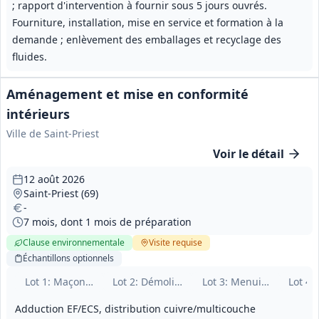
; rapport d'intervention à fournir sous 5 jours ouvrés.
Fourniture, installation, mise en service et formation à la
demande ; enlèvement des emballages et recyclage des
fluides.
Aménagement et mise en conformité
intérieurs
Ville de Saint-Priest
Voir le détail
12 août 2026
Saint-Priest (69)
-
7 mois, dont 1 mois de préparation
Clause environnementale
Visite
requise
Échantillons
optionnels
Lot
1
: Maçonnerie
Lot
2
: Démolition-plâtrerie-peinture
Lot
3
: Menuiseries et se
Lot
4
:
Adduction EF/ECS, distribution cuivre/multicouche