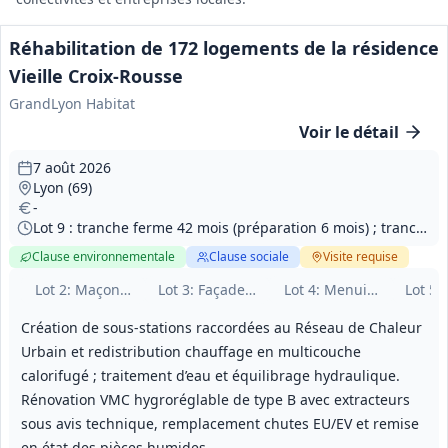
Réhabilitation de 172 logements de la résidence
Vieille Croix‑Rousse
GrandLyon Habitat
Voir le détail
7 août 2026
Lyon (69)
-
Lot 9 : tranche ferme 42 mois (préparation 6 mois) ; tranches optionnelles : n°1 = 12 mois, n°2 = 7 mois, n°3 = 4 mois (dates prévisionnelles indiquées dans les pièces)
Clause environnementale
Clause sociale
Visite
requise
Lot
2
: Maçonnerie
Lot
3
: Façades ITE
Lot
4
: Menuiseries
Lot
5
:
Création de sous‑stations raccordées au Réseau de Chaleur
Urbain et redistribution chauffage en multicouche
calorifugé ; traitement d’eau et équilibrage hydraulique.
Rénovation VMC hygroréglable de type B avec extracteurs
sous avis technique, remplacement chutes EU/EV et remise
en état des pièces humides.