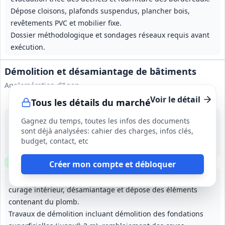
Dépose cloisons, plafonds suspendus, plancher bois,
revêtements PVC et mobilier fixe.
Dossier méthodologique et sondages réseaux requis avant
exécution.
Démolition et désamiantage de bâtiments
Agglomération d’Agen
Voir le détail
Tous les détails du marché
17 août 2026
Gagnez du temps, toutes les infos des documents
Lot-et-Garonne (47)
sont déjà analysées: cahier des charges, infos clés,
-
budget, contact, etc
8 mois (dont 1,5 mois de préparation)
Clause environnementale
Clause sociale
Visite
requise
Créer mon compte et débloquer
Démantèlement complet des bâtiments et annexes avec
curage intérieur, désamiantage et dépose des éléments
contenant du plomb.
Travaux de démolition incluant démolition des fondations