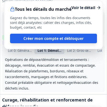
Société Immobilière de Mayotte
Voir le détail
Tous les détails du marché
13 août 2026
Gagnez du temps, toutes les infos des documents
Mamoudzou (976)
sont déjà analysées: cahier des charges, infos clés,
-
budget, contact, etc
26 mois (dont 2 mois de préparation)
Clause environnementale
Clause sociale
Visite
requise
Créer mon compte et débloquer
Échantillons
optionnels
Lot
0
: Généralités techniques
Lot
1
: Démolition, dépose et VRD
Lot
2
: Gros‑œuvre et fon
Lot
3
:
Opérations de dépose/démolition et terrassements :
décapage, remblai, évacuation et essais de compactage.
Réalisation de plateformes, bordures, réseaux et
raccordements, marquages et finitions extérieures.
Constat préalable obligatoire et nettoyage/évacuation des
déchets inclus.
Curage, réhabilitation et renforcement de
défense incendie