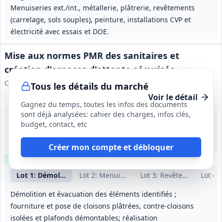
Menuiseries ext./int., métallerie, plâtrerie, revêtements
(carrelage, sols souples), peinture, installations CVP et
électricité avec essais et DOE.
Mise aux normes PMR des sanitaires et
création d'espaces d'attente sécurisés
Conseil départemental des Alpes-de-Haute-Provence
Tous les détails du marché
Voir le détail
Gagnez du temps, toutes les infos des documents
sont déjà analysées: cahier des charges, infos clés,
13 août 2026
budget, contact, etc
Digne-les-Bains (04)
-
16 semaines (dont 5 semaines de préparation)
Créer mon compte et débloquer
Clause environnementale
Échantillons
requis
Lot
1
: Démolitions‑cloisons‑doublages‑faux plafonds
Lot
2
: Menuiseries intérieures
Lot
3
: Revêtements de so
Lot
4
:
Démolition et évacuation des éléments identifiés ;
fourniture et pose de cloisons plâtrées, contre-cloisons
isolées et plafonds démontables; réalisation