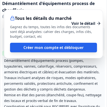
Démantèlement d'équipements process de
chaufferie
ÉCOME
Tous les détails du marché
Voir le détail
Gagnez du temps, toutes les infos des documents
sont déjà analysées: cahier des charges, infos clés,
19 août 2026
budget, contact, etc
Orléans (45)
-
Environ 2 mois (août–octobre 2026)
Créer mon compte et débloquer
Clause environnementale
Clause sociale
Visite
optionnelle
Démantèlement d'équipements process (pompes,
tuyauteries, vannes, calorifuge, réservoirs, compresseurs,
armoires électriques et câbles) et évacuation des matériels.
Travaux incluant analyses de risques, modes opératoires,
percements validés, protections antichute, confinement et
gestion des déchets y compris déchets dangereux.
Remise en état des parois (étanchéité, coupe-feu), nettoyage
des locaux et procès‑verbal de fin de travaux.
Coordination et sécurité sous PGC/PPSPS avec fourniture du