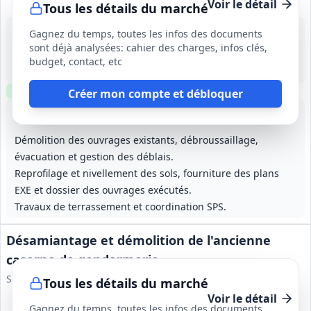
Voir le détail
Tous les détails du marché
18 août 2026
Gagnez du temps, toutes les infos des documents
Pamandzi (976)
sont déjà analysées: cahier des charges, infos clés,
113 050 €
budget, contact, etc
24 mois (dont 2 mois de période de préparation)
Clause environnementale
Clause sociale
Visite
requise
Créer mon compte et débloquer
Lot
1
: Terrassements
Lot
2
: VRD et réseaux
Lot
3
: Aménagements ext
Lot
4
:
Démolition des ouvrages existants, débroussaillage,
évacuation et gestion des déblais.
Reprofilage et nivellement des sols, fourniture des plans
EXE et dossier des ouvrages exécutés.
Travaux de terrassement et coordination SPS.
Désamiantage et démolition de l'ancienne
caserne de gendarmerie
Service départemental d'Incendie et de Secours de l'Isère
Tous les détails du marché
Voir le détail
Gagnez du temps, toutes les infos des documents