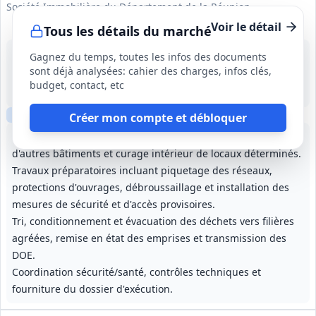
Société Immobilière du Département de la Réunion
Voir le détail
Tous les détails du marché
19 août 2026
Gagnez du temps, toutes les infos des documents
Saint-Denis (974)
sont déjà analysées: cahier des charges, infos clés,
-
budget, contact, etc
5 mois (1 mois de préparation inclus)
Clause sociale
Visite
requise
Créer mon compte et débloquer
Démolition totale d'ouvrages identifiés, démolition partielle
d'autres bâtiments et curage intérieur de locaux déterminés.
Travaux préparatoires incluant piquetage des réseaux,
protections d'ouvrages, débroussaillage et installation des
mesures de sécurité et d'accès provisoires.
Tri, conditionnement et évacuation des déchets vers filières
agréées, remise en état des emprises et transmission des
DOE.
Coordination sécurité/santé, contrôles techniques et
fourniture du dossier d'exécution.