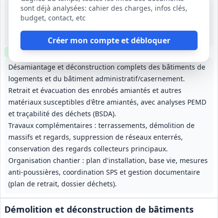
sont déjà analysées: cahier des charges, infos clés,
18 août 2026
budget, contact, etc
Livet-et-Gavet (38)
-
4 mois (préparation 1 mois incluse)
Créer mon compte et débloquer
Clause environnementale
Clause sociale
Visite
optionnelle
Désamiantage et déconstruction complets des bâtiments de
logements et du bâtiment administratif/casernement.
Retrait et évacuation des enrobés amiantés et autres
matériaux susceptibles d'être amiantés, avec analyses PEMD
et traçabilité des déchets (BSDA).
Travaux complémentaires : terrassements, démolition de
massifs et regards, suppression de réseaux enterrés,
conservation des regards collecteurs principaux.
Organisation chantier : plan d'installation, base vie, mesures
anti-poussières, coordination SPS et gestion documentaire
(plan de retrait, dossier déchets).
Démolition et déconstruction de bâtiments