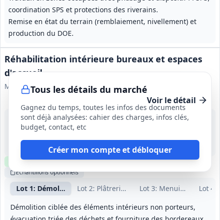
coordination SPS et protections des riverains.
Remise en état du terrain (remblaiement, nivellement) et
production du DOE.
Réhabilitation intérieure bureaux et espaces
d'accueil
Mairie de Tignes
Tous les détails du marché
Voir le détail
Gagnez du temps, toutes les infos des documents
sont déjà analysées: cahier des charges, infos clés,
14 août 2026
budget, contact, etc
Tignes (73)
-
11 semaines (incluant 2 semaines de préparation)
Créer mon compte et débloquer
Clause environnementale
Visite
optionnelle
Échantillons
optionnels
Lot
1
: Démolition
Lot
2
: Plâtrerie - Peinture
Lot
3
: Menuiseries intér
Lot
4
:
Démolition ciblée des éléments intérieurs non porteurs,
évacuation triée des déchets et fourniture des bordereaux.