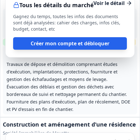
Voir le détail
Tous les détails du marché
17 août 2026
Gagnez du temps, toutes les infos des documents
Florange (57)
sont déjà analysées: cahier des charges, infos clés,
-
budget, contact, etc
2 semaines
Clause environnementale
Visite
requise
Échantillons
requis
Créer mon compte et débloquer
Lot
1
: Déposes
Lot
2
: Chauffage électricité
Travaux de dépose et démolition comprenant études
d'exécution, implantations, protections, fourniture et
gestion des échafaudages et moyens de levage.
Évacuation des déblais et gestion des déchets avec
bordereaux de suivi et nettoyage permanent du chantier.
Fourniture des plans d'exécution, plan de récolement, DOE
et PV d'essais en fin de chantier.
Construction et aménagement d'une résidence
Société Immobilière de Mayotte