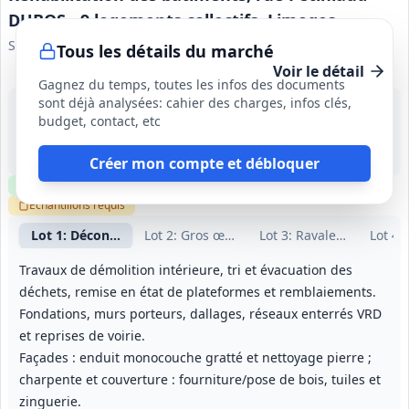
DUBOS - 9 logements collectifs, Limoges
SA NOALIS
Tous les détails du marché
Voir le détail
Gagnez du temps, toutes les infos des documents
sont déjà analysées: cahier des charges, infos clés,
12 août 2026
budget, contact, etc
Limoges (87)
-
12 mois (dont 1 mois de préparation); délai de parfait achèvement 1 an
Créer mon compte et débloquer
Clause environnementale
Clause sociale
Visite
optionnelle
Échantillons
requis
Lot
1
: Déconstruction / curage intérieur
Lot
2
: Gros œuvre - VRD
Lot
3
: Ravalement
Lot
4
:
Travaux de démolition intérieure, tri et évacuation des
déchets, remise en état de plateformes et remblaiements.
Fondations, murs porteurs, dallages, réseaux enterrés VRD
et reprises de voirie.
Façades : enduit monocouche gratté et nettoyage pierre ;
charpente et couverture : fourniture/pose de bois, tuiles et
zinguerie.