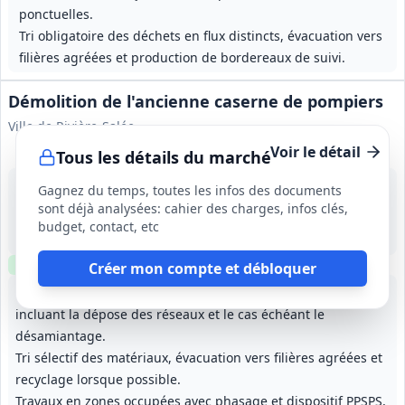
ponctuelles.
Tri obligatoire des déchets en flux distincts, évacuation vers
filières agréées et production de bordereaux de suivi.
Démolition de l'ancienne caserne de pompiers
Ville de Rivière-Salée
Voir le détail
Tous les détails du marché
14 août 2026
Gagnez du temps, toutes les infos des documents
Rivière-Salée (972)
sont déjà analysées: cahier des charges, infos clés,
-
budget, contact, etc
Non précisé; période de préparation 3 semaines
Clause environnementale
Clause sociale
Visite
requise
Créer mon compte et débloquer
Démolition complète ou partielle d'une ancienne caserne,
incluant la dépose des réseaux et le cas échéant le
désamiantage.
Tri sélectif des matériaux, évacuation vers filières agréées et
recyclage lorsque possible.
Travaux en zones occupées avec phasage et dispositif PPSPS,