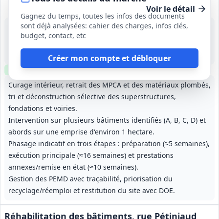
Voir le détail
Gagnez du temps, toutes les infos des documents
sont déjà analysées: cahier des charges, infos clés,
11 août 2026
budget, contact, etc
Bernay (27)
800 000 €
48 mois (à partir de la notification)
Créer mon compte et débloquer
Clause environnementale
Visite
optionnelle
Curage intérieur, retrait des MPCA et des matériaux plombés,
tri et déconstruction sélective des superstructures,
fondations et voiries.
Intervention sur plusieurs bâtiments identifiés (A, B, C, D) et
abords sur une emprise d'environ 1 hectare.
Phasage indicatif en trois étapes : préparation (≈5 semaines),
exécution principale (≈16 semaines) et prestations
annexes/remise en état (≈10 semaines).
Gestion des PEMD avec traçabilité, priorisation du
recyclage/réemploi et restitution du site avec DOE.
Réhabilitation des bâtiments, rue Pétiniaud