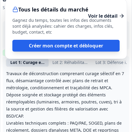
SITCOM Côte Sud des Landes
Tous les détails du marché
Voir le détail
Gagnez du temps, toutes les infos des documents
sont déjà analysées: cahier des charges, infos clés,
14 août 2026
budget, contact, etc
Messanges (40)
-
30 mois (à partir du 15/09/2026)
Créer mon compte et débloquer
Clause environnementale
Visite
requise
Lot
1
: Curage et déconstruction
Lot
2
: Réhabilitation et reconstruction
Lot
3
: Défense inc
Travaux de déconstruction comprenant curage sélectif en 7
flux, désamiantage contrôlé avec plans de retrait et
métrologie, conditionnement et traçabilité des MPCA.
Dépose soignée et stockage protégé des éléments
réemployables (luminaires, armoires, poutres, cuves), tri à
la source et gestion des filières de valorisation avec
BSD/CAP.
Livrables techniques complets : PAQ/PAE, SOGED, plans de
récolement, dossiers d’analyses META, DOE et reportings