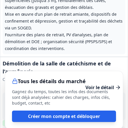
superficielles (jusqu’à 3 m), remblaiement des caves,
évacuation des gravats et gestion des déblais.
Mise en œuvre d’un plan de retrait amiante, dispositifs de
confinement et dépression, gestion et traçabilité des déchets
via un SOGED.
Fourniture des plans de retrait, PV d’analyses, plan de
démolition et DOE ; organisation sécurité (PPSPS/SPS) et
coordination des interventions.
Démolition de la salle de catéchisme et de
l'aumônerie
Commune de Loon-Plage
Tous les détails du marché
Voir le détail
Gagnez du temps, toutes les infos des documents
sont déjà analysées: cahier des charges, infos clés,
17 août 2026
budget, contact, etc
Loon-Plage (59)
-
3 mois (du 21/09/2026 au 21/12/2026), incluant 1 mois de préparation
Créer mon compte et débloquer
Clause environnementale
Clause sociale
Visite
requise