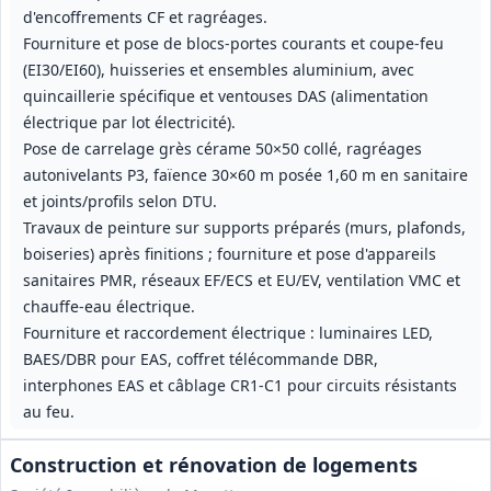
d'encoffrements CF et ragréages.
Fourniture et pose de blocs-portes courants et coupe-feu
(EI30/EI60), huisseries et ensembles aluminium, avec
quincaillerie spécifique et ventouses DAS (alimentation
électrique par lot électricité).
Pose de carrelage grès cérame 50×50 collé, ragréages
autonivelants P3, faïence 30×60 m posée 1,60 m en sanitaire
et joints/profils selon DTU.
Travaux de peinture sur supports préparés (murs, plafonds,
boiseries) après finitions ; fourniture et pose d'appareils
sanitaires PMR, réseaux EF/ECS et EU/EV, ventilation VMC et
chauffe-eau électrique.
Fourniture et raccordement électrique : luminaires LED,
BAES/DBR pour EAS, coffret télécommande DBR,
interphones EAS et câblage CR1‑C1 pour circuits résistants
au feu.
Construction et rénovation de logements