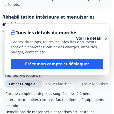
déchets.
Réhabilitation intérieure et menuiseries
extérieures
Mairie de Sainte-Savine
Tous les détails du marché
Voir le détail
Gagnez du temps, toutes les infos des documents
sont déjà analysées: cahier des charges, infos clés,
14 août 2026
budget, contact, etc
Sainte-Savine (10)
-
Phase Art Déco : 6 mois (préparation incluse 1 mois) ; Phase Forum : 10 mois (préparation incluse 2 mois) ; durée étendue jusqu'à la fin de la garantie de parfait achèvement.
Créer mon compte et débloquer
Clause environnementale
Clause sociale
Visite
requise
Échantillons
optionnels
Lot
1
: Curage et gros-œuvre
Lot
2
: Plancher bois
Lot
3
: Menuiseries 
Curage complet et déposes soignées des éléments
intérieurs (mobilier, cloisons, faux-plafonds, équipements
techniques).
Démolitions de maçonnerie et reprises structurelles