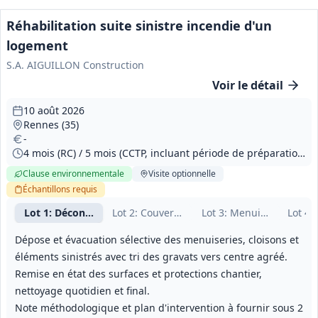
Réhabilitation suite sinistre incendie d'un
logement
S.A. AIGUILLON Construction
Voir le détail
10 août 2026
Rennes (35)
-
4 mois (RC) / 5 mois (CCTP, incluant période de préparation)
Clause environnementale
Visite
optionnelle
Échantillons
requis
Lot
1
: Déconstruction
Lot
2
: Couverture, zinguerie
Lot
3
: Menuiseries extér
Lot
4
:
Dépose et évacuation sélective des menuiseries, cloisons et
éléments sinistrés avec tri des gravats vers centre agréé.
Remise en état des surfaces et protections chantier,
nettoyage quotidien et final.
Note méthodologique et plan d'intervention à fournir sous 2