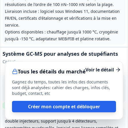
résolutions de l'ordre de 100 nN–1000 nN selon la plage.
Livraison incluse : logiciel sous Windows 11, documentation
FR/EN, certificats d'étalonnage et vérifications à la mise en
service.
Options disponibles : chauffage jusqu'à 1000 °C, cryogénie
jusqu'à -150 °C, adaptateur MEB/FIB et platine rotative.
Système GC‑MS pour analyses de stupéfiants
Civipol
Voir le détail
Tous les détails du marché
24 août 2026
Gagnez du temps, toutes les infos des documents
Moldova
sont déjà analysées: cahier des charges, infos clés,
-
budget, contact, etc
120 jours calendaires pour livraison et installation; formation minimale 5 jours; extension de garantie de 12 mois.
Clause environnementale
Clause sociale
Visite
optionnelle
Créer mon compte et débloquer
Fourniture d'un système GC‑MS complet : chromatographe
double injecteurs, support jusqu'à 4 détecteurs,
spectromètre quadrupôle, logiciel avec licence complète et