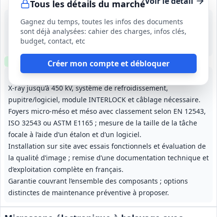
Voir le détail
Tous les détails du marché
24 août 2026
Gagnez du temps, toutes les infos des documents
Gif-sur-Yvette (91)
sont déjà analysées: cahier des charges, infos clés,
-
budget, contact, etc
Livraison avant le 18/12/2026 ; mise en service dans la semaine suivant la livraison ; garantie minimale de 12 mois ; options de maintenance préventive séparées.
Clause environnementale
Clause sociale
Créer mon compte et débloquer
Fourniture d’un générateur haute tension complet avec tube
X‑ray jusqu’à 450 kV, système de refroidissement,
pupitre/logiciel, module INTERLOCK et câblage nécessaire.
Foyers micro‑méso et méso avec classement selon EN 12543,
ISO 32543 ou ASTM E1165 ; mesure de la taille de la tâche
focale à l’aide d’un étalon et d’un logiciel.
Installation sur site avec essais fonctionnels et évaluation de
la qualité d’image ; remise d’une documentation technique et
d’exploitation complète en français.
Garantie couvrant l’ensemble des composants ; options
distinctes de maintenance préventive à proposer.