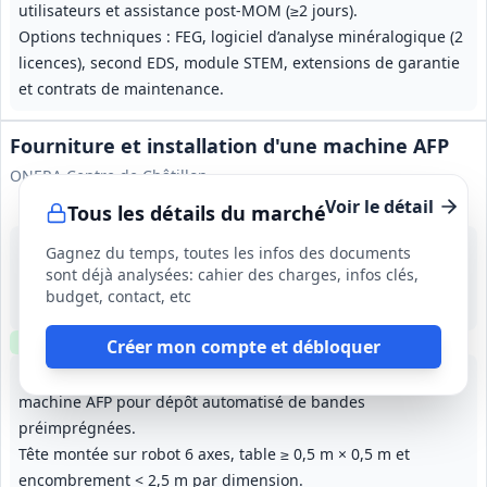
utilisateurs et assistance post-MOM (≥2 jours).
Options techniques : FEG, logiciel d’analyse minéralogique (2
licences), second EDS, module STEM, extensions de garantie
et contrats de maintenance.
Fourniture et installation d'une machine AFP
ONERA Centre de Châtillon
Voir le détail
Tous les détails du marché
26 août 2026
Gagnez du temps, toutes les infos des documents
Châtillon (92)
sont déjà analysées: cahier des charges, infos clés,
-
budget, contact, etc
Mise en service prévue au premier trimestre 2027; installation sur site à réaliser au plus tard 1 mois après livraison.
Clause environnementale
Clause sociale
Créer mon compte et débloquer
Fourniture, livraison, installation et mise en service d'une
machine AFP pour dépôt automatisé de bandes
préimprégnées.
Tête montée sur robot 6 axes, table ≥ 0,5 m × 0,5 m et
encombrement < 2,5 m par dimension.