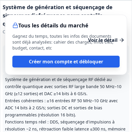
Système de génération et séquençage de
signaux radiofréquence pour contrôle
quantique
Tous les détails du marché
CNRS Centre de Nanosciences et de Nanotechnologies
Gagnez du temps, toutes les infos des documents
Voir le détail
sont déjà analysées: cahier des charges, infos clés,
budget, contact, etc
14 août 2026
Palaiseau (91)
Créer mon compte et débloquer
140 000 €
28 mois (dont 3,5 mois pour la livraison et 24 mois de garantie)
Système de génération et de séquençage RF dédié au
contrôle quantique avec sorties RF large bande 50 MHz–10
GHz (≥12 sorties) et DAC ≥14 bits à 6 GS/s.
Entrées cohérentes : ≥16 entrées RF 50 MHz–10 GHz avec
ADC 14 bits à 2 GS/s; sorties DC et sorties de bias
programmables (résolution 16 bits).
Fonctions temps réel : DDS, séquençage d'impulsions à
résolution ~2 ns, rétroaction faible latence ≤300 ns, mémoire