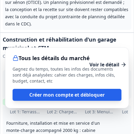
sur xénon (OTICE). Un planning prévisionnel est demandé ;
la conception et la recette sur site doivent rester compatibles
avec la conduite du projet (contrainte de planning détaillée
dans le CDC).
Construction et réhabilitation d'un garage
municipal et CTM
Commune de Rueil‑Malmaison
Tous les détails du marché
Voir le détail
Gagnez du temps, toutes les infos des documents
sont déjà analysées: cahier des charges, infos clés,
21 août 2026
budget, contact, etc
Rueil‑Malmaison (92)
-
Octobre 2026 → janvier 2028 (phases 1 et 2)
Créer mon compte et débloquer
Clause environnementale
Visite
requise
Lot
1
: Terrassements et gros‑œuvre
Lot
2
: Charpente, couverture et bardage
Lot
3
: Menuiseries extér
Lot
4
:
Fourniture, installation et mise en service d'un
monte‑charge accompagné 2000 kg : cabine