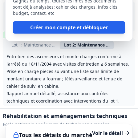
Gagnez du temps, toutes les infos des documents
sont déjà analysées: cahier des charges, infos clés,
24 août 2026
budget, contact, etc
Multiples
-
2 ans (à partir du 01/04/2027), reconductible 2 fois 1 an, durée maximale 4 ans
Créer mon compte et débloquer
Clause environnementale
Clause sociale
Visite
requise
Lot
1
: Maintenance multitechnique (hors ascenseurs)
Lot
2
: Maintenance ascenseurs et
Entretien des ascenseurs et monte-charges conforme à
l’arrêté du 18/11/2004 avec visites d’entretien ≤ 6 semaines.
Prise en charge pièces suivant une liste sans limite de
montant unitaire à fournir ; télésurveillance et tenue de
cahier de suivi en cabine.
Rapport annuel détaillé, assistance aux contrôles
techniques et coordination avec interventions du lot 1.
Réhabilitation et aménagements techniques
École nationale supérieure de techniques avancées
Voir le détail
Tous les détails du marché