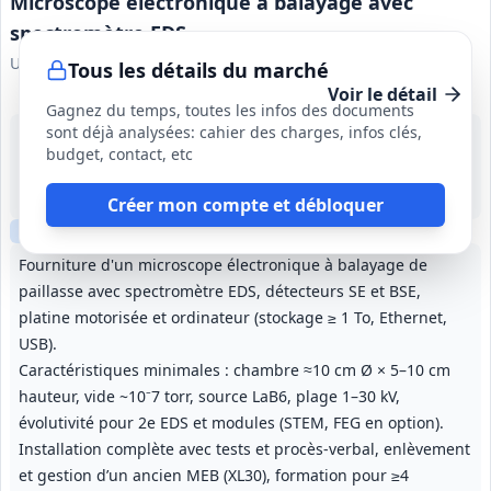
Microscope électronique à balayage avec
spectromètre EDS
Université Gustave Eiffel
Tous les détails du marché
Voir le détail
Gagnez du temps, toutes les infos des documents
sont déjà analysées: cahier des charges, infos clés,
26 août 2026
budget, contact, etc
Marne-la-Vallée (77)
-
Jusqu'à l'admission des prestations, incluant extensions de garantie ou de maintenance si retenues.
Créer mon compte et débloquer
Clause sociale
Fourniture d'un microscope électronique à balayage de
paillasse avec spectromètre EDS, détecteurs SE et BSE,
platine motorisée et ordinateur (stockage ≥ 1 To, Ethernet,
USB).
Caractéristiques minimales : chambre ≈10 cm Ø × 5–10 cm
hauteur, vide ~10⁻7 torr, source LaB6, plage 1–30 kV,
évolutivité pour 2e EDS et modules (STEM, FEG en option).
Installation complète avec tests et procès-verbal, enlèvement
et gestion d’un ancien MEB (XL30), formation pour ≥4