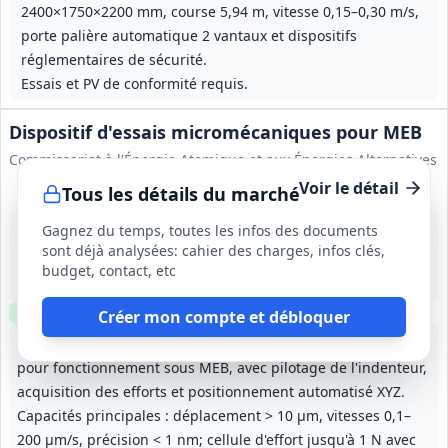
2400×1750×2200 mm, course 5,94 m, vitesse 0,15–0,30 m/s,
porte palière automatique 2 vantaux et dispositifs
réglementaires de sécurité.
Essais et PV de conformité requis.
Dispositif d'essais micromécaniques pour MEB
Commissariat à l'Énergie Atomique et aux Énergies Alternatives
Voir le détail
Tous les détails du marché
21 août 2026
Gagnez du temps, toutes les infos des documents
Bruyères-le-Châtel (91)
sont déjà analysées: cahier des charges, infos clés,
-
budget, contact, etc
6 mois; maintenabilité 10 ans
Clause environnementale
Échantillons
requis
Créer mon compte et débloquer
Fourniture d'un dispositif d'essais micromécaniques intégré
pour fonctionnement sous MEB, avec pilotage de l'indenteur,
acquisition des efforts et positionnement automatisé XYZ.
Capacités principales : déplacement > 10 µm, vitesses 0,1–
200 µm/s, précision < 1 nm; cellule d'effort jusqu'à 1 N avec