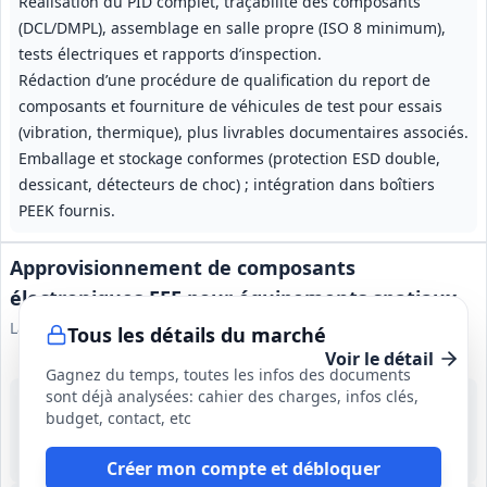
Réalisation du PID complet, traçabilité des composants
(DCL/DMPL), assemblage en salle propre (ISO 8 minimum),
tests électriques et rapports d’inspection.
Rédaction d’une procédure de qualification du report de
composants et fourniture de véhicules de test pour essais
(vibration, thermique), plus livrables documentaires associés.
Emballage et stockage conformes (protection ESD double,
dessicant, détecteurs de choc) ; intégration dans boîtiers
PEEK fournis.
Approvisionnement de composants
électroniques EEE pour équipements spatiaux
Laboratoire de Physique des Plasmas CNRS
Tous les détails du marché
Voir le détail
Gagnez du temps, toutes les infos des documents
sont déjà analysées: cahier des charges, infos clés,
17 août 2026
budget, contact, etc
France
-
10 semaines après validation de la BoM (validation prévue S38 2026); étapes initiales S36–S38 2026
Créer mon compte et débloquer