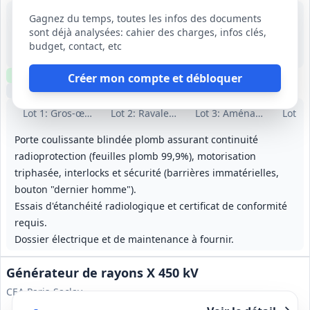
24 août 2026
Gagnez du temps, toutes les infos des documents
Palaiseau (91)
sont déjà analysées: cahier des charges, infos clés,
-
budget, contact, etc
13 mois (préparation 7 semaines incluse)
Clause environnementale
Visite
requise
Créer mon compte et débloquer
Échantillons
optionnels
Lot
1
: Gros‑œuvre
Lot
2
: Ravalement et ITE
Lot
3
: Aménagements ext
Lot
4
:
Porte coulissante blindée plomb assurant continuité
radioprotection (feuilles plomb 99,9%), motorisation
triphasée, interlocks et sécurité (barrières immatérielles,
bouton "dernier homme").
Essais d'étanchéité radiologique et certificat de conformité
requis.
Dossier électrique et de maintenance à fournir.
Générateur de rayons X 450 kV
CEA Paris-Saclay