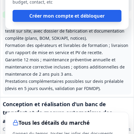
budget, contact, etc
Durée initiale non précisée; garantie 12 mois; maintenance 2 ans (+3 ans optionnels).
Clause environnementale
Clause sociale
Visite
optionnelle
Créer mon compte et débloquer
Fourniture d'un robot humanoïde bipède livré, monté et
testé sur site, avec dossier de fabrication et documentation
complète (plans, BOM, SDK/API, notices).
Formation des opérateurs et livrables de formation ; livraison
d'un rapport de mise en service et PV de recette.
Garantie 12 mois ; maintenance préventive annuelle et
maintenance corrective incluses ; options additionnelles de
maintenance de 2 ans puis 3 ans.
Prestations complémentaires possibles sur devis préalable
(devis en 5 jours ouvrés, validation par FDMDP).
Conception et réalisation d'un banc de
transfert et de mesure automatique des
archives xénon du réseau OTICE
Tous les détails du marché
Commissariat à l'Énergie Atomique et aux Energies Alternatives
Gagnez du temps, toutes les infos des documents