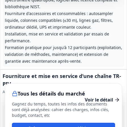
bibliothèque NIST.
Fourniture d'accessoires et consommables : autosampler
liquide, colonnes compatibles (≤30 m), lignes gaz, filtres,
ordinateur dédié, UPS et imprimante couleur.
Installation, mise en service et validation par essais de
performance.
Formation pratique pour jusqu'à 12 participants (exploitation,
validation de méthodes, maintenance) et extension de
garantie avec maintenance après‑vente.
Fourniture et mise en service d'une chaîne TR-
PIV
Autorité de Sûreté Nucléaire et de Radioprotection
Tous les détails du marché
Voir le détail
Gagnez du temps, toutes les infos des documents
sont déjà analysées: cahier des charges, infos clés,
24 août 2026
budget, contact, etc
Essonne (91)
25 000 €
Tranche ferme : 6 mois; maintenance préventive : 48 mois en cas d'affermissement; accord‑cadre maintenance curative : 48 mois à compter de la fin d'une garantie contractuelle de 12 mois.