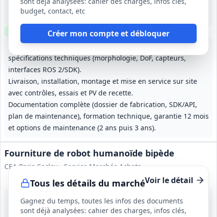
sont déjà analysées: cahier des charges, infos clés,
-
budget, contact, etc
Garantie 12 mois; options de maintenance : 2 ans (option 1) puis 3 ans (option 2)
Clause environnementale
Clause sociale
Créer mon compte et débloquer
Fourniture d'un robot humanoïde mobile conforme aux
spécifications techniques (morphologie, DoF, capteurs,
interfaces ROS 2/SDK).
Livraison, installation, montage et mise en service sur site
avec contrôles, essais et PV de recette.
Documentation complète (dossier de fabrication, SDK/API,
plan de maintenance), formation technique, garantie 12 mois
et options de maintenance (2 ans puis 3 ans).
Fourniture de robot humanoïde bipède
CEA Paris-Saclay - Service Marchés Achats
Voir le détail
Tous les détails du marché
19 août 2026
Gagnez du temps, toutes les infos des documents
Saclay (91)
sont déjà analysées: cahier des charges, infos clés,
-