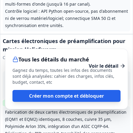
multi-formes d'onde (jusqu'à 16 par canal).
Contrôle logiciel : API Python open-source, pas d'abonnement
ni de verrou matériel/logiciel; connectique SMA 50 Ω et
synchronisation entre unités.
Cartes électroniques de préamplification pour
mission HelioSwarm
CNRS
Tous les détails du marché
Voir le détail
Gagnez du temps, toutes les infos des documents
sont déjà analysées: cahier des charges, infos clés,
14 août 2026
budget, contact, etc
Palaiseau (91)
-
6 mois
Créer mon compte et débloquer
Clause environnementale
Échantillons
optionnels
Fabrication de deux cartes électroniques de préamplification
(EQM1 et EQM2) identiques, 8 couches, cuivre 35 µm,
Polyimide Arlon 35N, intégration d’un ASIC CQFP-64.