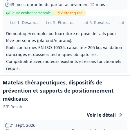
43 mois, garantie de parfait achèvement 12 mois
Clause environnementale
Visite
requise
Lot
1
: Désamiantage, déconstruction et curage
Lot
5
: Étanchéité
Lot
6
: Ravalement et end
Lot
8
:
Démontage/réemploi ou fourniture et pose de rails pour
lève‑personnes (plafond/muraux).
Rails conformes EN ISO 10535, capacité ≥ 205 kg, validation
d’ancrages et dossiers techniques obligatoires.
Compatibilité avec moteurs existants et essais fonctionnels
requis.
Matelas thérapeutiques, dispositifs de
prévention et supports de positionnement
médicaux
GIP Resah
Voir le détail
21 sept. 2026