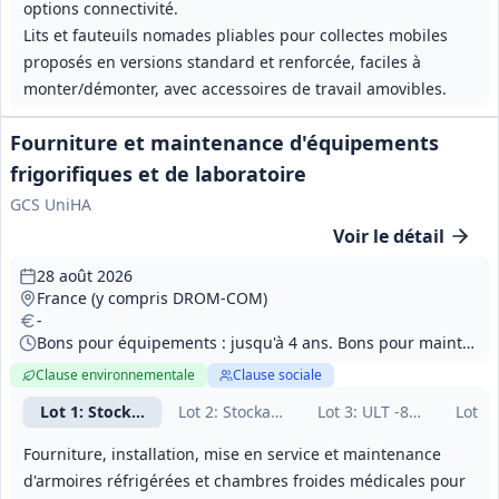
options connectivité.
Lits et fauteuils nomades pliables pour collectes mobiles
proposés en versions standard et renforcée, faciles à
monter/démonter, avec accessoires de travail amovibles.
Fourniture et maintenance d'équipements
frigorifiques et de laboratoire
GCS UniHA
Voir le détail
28 août 2026
France (y compris DROM‑COM)
-
Bons pour équipements : jusqu'à 4 ans. Bons pour maintenance et accessoires : jusqu'à 9 ans depuis la mise en service (maintenance annuelle renouvelable).
Clause environnementale
Clause sociale
Lot
1
: Stockage positif +2/+8°C
Lot
2
: Stockage négatif -20/-40°C
Lot
3
: ULT -80/-86°C (ca
Lot
4
:
Fourniture, installation, mise en service et maintenance
d'armoires réfrigérées et chambres froides médicales pour