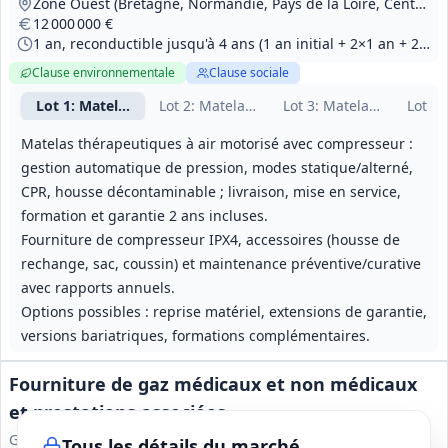
Zone Ouest (Bretagne, Normandie, Pays de la Loire, Centre‑Val de Loire)
12 000 000 €
1 an, reconductible jusqu'à 4 ans (1 an initial + 2×1 an + 2×0,5 an). Délais opérationnels : livraison équipements 10 semaines ; pièces détachées 3 semaines.
Clause environnementale
Clause sociale
Lot
1
: Matelas air motorisé — Zone Ouest
Lot
2
: Matelas air motorisé — Zone Grand‑E
Lot
3
: Matelas air moto
Lot
4
:
Matelas thérapeutiques à air motorisé avec compresseur :
gestion automatique de pression, modes statique/alterné,
CPR, housse décontaminable ; livraison, mise en service,
formation et garantie 2 ans incluses.
Fourniture de compresseur IPX4, accessoires (housse de
rechange, sac, coussin) et maintenance préventive/curative
avec rapports annuels.
Options possibles : reprise matériel, extensions de garantie,
versions bariatriques, formations complémentaires.
Fourniture de gaz médicaux et non médicaux
et prestations associées
Groupement de Coopération Sanitaire Achats Santé en
Tous les détails du marché