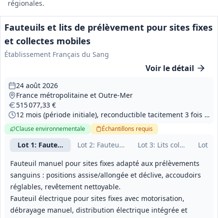
régionales.
Fauteuils et lits de prélèvement pour sites fixes
et collectes mobiles
Établissement Français du Sang
Voir le détail
24 août 2026
France métropolitaine et Outre‑Mer
515 077,33 €
12 mois (période initiale), reconductible tacitement 3 fois pour atteindre 48 mois au total
Clause environnementale
Échantillons
requis
Lot
1
: Fauteuils manuels sites fixes
Lot
2
: Fauteuils électriques sites fixes
Lot
3
: Lits collectes mobi
Lot
4
:
Fauteuil manuel pour sites fixes adapté aux prélèvements
sanguins : positions assise/allongée et déclive, accoudoirs
réglables, revêtement nettoyable.
Fauteuil électrique pour sites fixes avec motorisation,
débrayage manuel, distribution électrique intégrée et