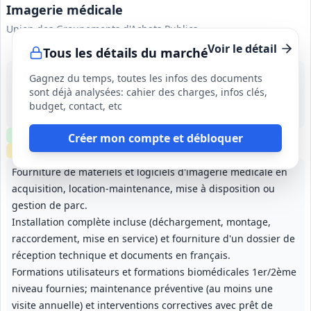
Imagerie médicale
Union des Groupements d'Achats Publics
Voir le détail
Tous les détails du marché
12 avr. 2033
Gagnez du temps, toutes les infos des documents
France métropolitaine et outre‑mer
sont déjà analysées: cahier des charges, infos clés,
-
budget, contact, etc
36 mois (période initiale pour configurations de base) ; reconduction tacite possible pour porter la durée totale à 48 mois; mention d'une durée maximale de 11 ans pour investissements amortissables.
Clause environnementale
Clause sociale
Visite
optionnelle
Créer mon compte et débloquer
Échantillons
requis
Fourniture de matériels et logiciels d'imagerie médicale en
acquisition, location‑maintenance, mise à disposition ou
gestion de parc.
Installation complète incluse (déchargement, montage,
raccordement, mise en service) et fourniture d'un dossier de
réception technique et documents en français.
Formations utilisateurs et formations biomédicales 1er/2ème
niveau fournies; maintenance préventive (au moins une
visite annuelle) et interventions correctives avec prêt de