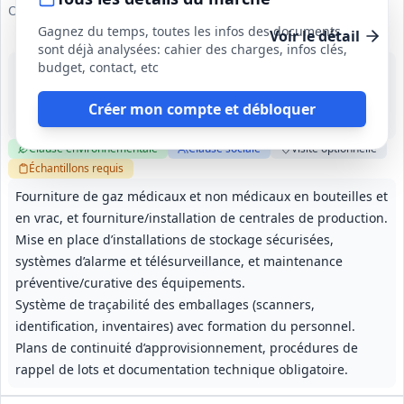
Occitanie
Gagnez du temps, toutes les infos des documents
Voir le détail
sont déjà analysées: cahier des charges, infos clés,
budget, contact, etc
8 oct. 2026
Occitanie
-
Créer mon compte et débloquer
61 mois (01/04/2027 - 30/04/2032)
Clause environnementale
Clause sociale
Visite
optionnelle
Échantillons
requis
Fourniture de gaz médicaux et non médicaux en bouteilles et
en vrac, et fourniture/installation de centrales de production.
Mise en place d’installations de stockage sécurisées,
systèmes d’alarme et télésurveillance, et maintenance
préventive/curative des équipements.
Système de traçabilité des emballages (scanners,
identification, inventaires) avec formation du personnel.
Plans de continuité d’approvisionnement, procédures de
rappel de lots et documentation technique obligatoire.