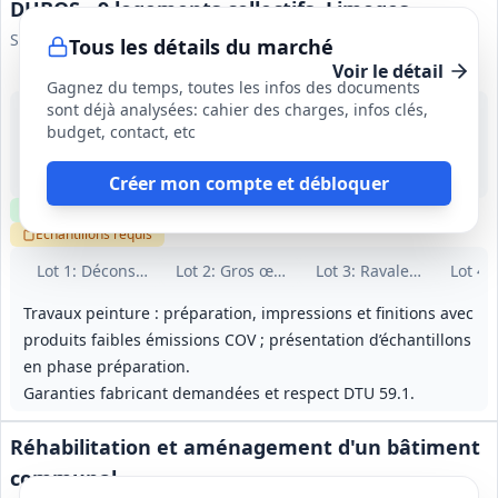
DUBOS - 9 logements collectifs, Limoges
SA NOALIS
Tous les détails du marché
Voir le détail
Gagnez du temps, toutes les infos des documents
sont déjà analysées: cahier des charges, infos clés,
12 août 2026
budget, contact, etc
Limoges (87)
-
12 mois (dont 1 mois de préparation); délai de parfait achèvement 1 an
Créer mon compte et débloquer
Clause environnementale
Clause sociale
Visite
optionnelle
Échantillons
requis
Lot
1
: Déconstruction / curage intérieur
Lot
2
: Gros œuvre - VRD
Lot
3
: Ravalement
Lot
4
:
Travaux peinture : préparation, impressions et finitions avec
produits faibles émissions COV ; présentation d’échantillons
en phase préparation.
Garanties fabricant demandées et respect DTU 59.1.
Réhabilitation et aménagement d'un bâtiment
communal