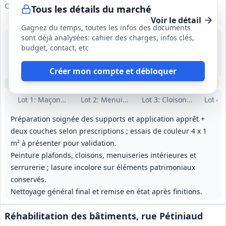
Commune de Calvisson
Tous les détails du marché
Voir le détail
Gagnez du temps, toutes les infos des documents
sont déjà analysées: cahier des charges, infos clés,
10 août 2026
budget, contact, etc
Calvisson (30)
-
5 mois (à partir du 20/07/2026)
Créer mon compte et débloquer
Clause environnementale
Visite
requise
Échantillons
requis
Lot
1
: Maçonnerie / Carrelage
Lot
2
: Menuiserie bois et garde-corps
Lot
3
: Cloisons, doublag
Lot
4
:
Préparation soignée des supports et application apprêt +
deux couches selon prescriptions ; essais de couleur 4 x 1
m² à présenter pour validation.
Peinture plafonds, cloisons, menuiseries intérieures et
serrurerie ; lasure incolore sur éléments patrimoniaux
conservés.
Nettoyage général final et remise en état après finitions.
Réhabilitation des bâtiments, rue Pétiniaud