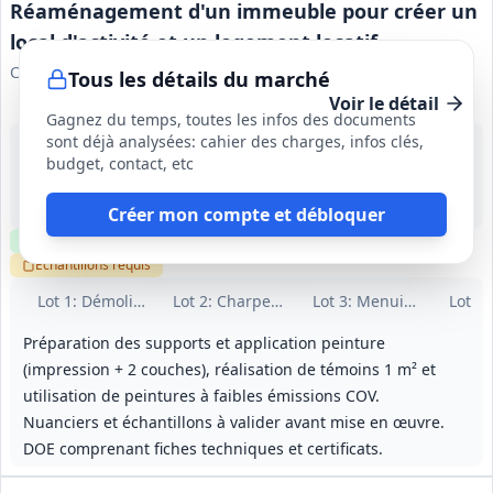
Réaménagement d'un immeuble pour créer un
local d'activité et un logement locatif
Commune de Sepmes
Tous les détails du marché
Voir le détail
Gagnez du temps, toutes les infos des documents
sont déjà analysées: cahier des charges, infos clés,
24 août 2026
budget, contact, etc
Sepmes (37)
-
31 semaines (hors période de préparation de 30 jours)
Créer mon compte et débloquer
Clause environnementale
Clause sociale
Visite
optionnelle
Échantillons
requis
Lot
1
: Démolitions - gros œuvre
Lot
2
: Charpente - couverture
Lot
3
: Menuiseries extér
Lot
4
:
Préparation des supports et application peinture
(impression + 2 couches), réalisation de témoins 1 m² et
utilisation de peintures à faibles émissions COV.
Nuanciers et échantillons à valider avant mise en œuvre.
DOE comprenant fiches techniques et certificats.