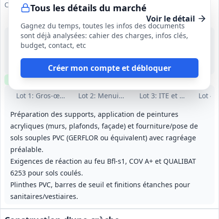
Commune d'ARGELÈS-SUR-MER
Tous les détails du marché
Voir le détail
Gagnez du temps, toutes les infos des documents
sont déjà analysées: cahier des charges, infos clés,
17 août 2026
budget, contact, etc
Argelès-sur-Mer (66)
-
25 semaines (démarrage 05/10/2026, date de fin prévue 30/03/2027)
Créer mon compte et débloquer
Clause environnementale
Visite
requise
Lot
1
: Gros‑œuvre
Lot
2
: Menuiseries aluminium
Lot
3
: ITE et enduits faç
Lot
4
:
Préparation des supports, application de peintures
acryliques (murs, plafonds, façade) et fourniture/pose de
sols souples PVC (GERFLOR ou équivalent) avec ragréage
préalable.
Exigences de réaction au feu Bfl‑s1, COV A+ et QUALIBAT
6253 pour sols coulés.
Plinthes PVC, barres de seuil et finitions étanches pour
sanitaires/vestiaires.