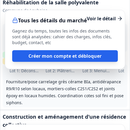
Réhabilitation de la salle polyvalente
Commune de Loubajac
Voir le détail
Tous les détails du marché
25 août 2026
Gagnez du temps, toutes les infos des documents
Loubajac (65)
sont déjà analysées: cahier des charges, infos clés,
-
budget, contact, etc
4 mois (préparation 1 mois, travaux 3 mois)
Clause environnementale
Clause sociale
Visite
optionnelle
Créer mon compte et débloquer
Échantillons
requis
Lot
1
: Déconstruction - Maçonnerie
Lot
2
: Plâtrerie - Isolation - Faux plafonds
Lot
3
: Menuiseries intér
Lot
4
:
Fourniture/pose carrelage grès cérame BIa, antidérapance
R9/R10 selon locaux, mortiers‑colles C2S1/C2S2 et joints
époxy en locaux humides. Coordination cotes sol fini et pose
siphons.
Construction et aménagement d'une résidence
collective