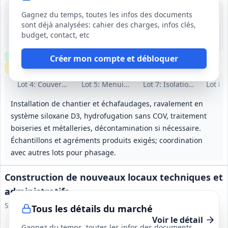
27 août 2026
Gagnez du temps, toutes les infos des documents
Vieilles-Maisons-sur-Joudry (45)
sont déjà analysées: cahier des charges, infos clés,
-
budget, contact, etc
6 mois, dont 1 mois de préparation
Clause environnementale
Clause sociale
Visite
requise
Créer mon compte et débloquer
Échantillons
requis
Lot
4
: Couverture
Lot
5
: Menuiseries ext. et int.
Lot
7
: Isolation combles
Lot
8
:
Installation de chantier et échafaudages, ravalement en
système siloxane D3, hydrofugation sans COV, traitement
boiseries et métalleries, décontamination si nécessaire.
Échantillons et agréments produits exigés; coordination
avec autres lots pour phasage.
Construction de nouveaux locaux techniques et
administratifs
Syndicat de l'Eau Mare et Libron
Tous les détails du marché
Voir le détail
Gagnez du temps, toutes les infos des documents