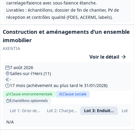
carrelage/faïence avec sous‑faïence étanche.
Livrables : échantillons, dossier de fin de chantier, PV de
réception et contrôles qualité (FDES, ACERMI, labels).
Construction et aménagements d'un ensemble
immobilier
AXENTIA
Voir le détail
7 août 2026
Salles-sur-l'Hers (11)
-
17 mois (achèvement au plus tard le 31/01/2028)
Clause environnementale
Clause sociale
Échantillons
optionnels
Lot
1
: Gros-œuvre (01a)
Lot
2
: Charpente, couverture, zinguerie (01
Lot
3
: Enduit façade (01
Lot
4
:
N/A