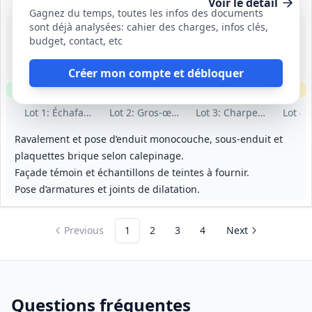
Voir le détail
Gagnez du temps, toutes les infos des documents
sont déjà analysées: cahier des charges, infos clés,
2 sept. 2026
budget, contact, etc
Saint Hilaire Saint Mesmin (45)
52 000 €
18 mois (1 mois de préparation, 17 mois d'exécution)
Créer mon compte et débloquer
Clause environnementale
Clause sociale
Échantillons
requis
Lot
1
: Échafaudage commun
Lot
2
: Gros-œuvre
Lot
3
: Charpente bois
Lot
4
:
Ravalement et pose d’enduit monocouche, sous‑enduit et
plaquettes brique selon calepinage.
Façade témoin et échantillons de teintes à fournir.
Pose d’armatures et joints de dilatation.
Previous
1
2
3
4
Next
Questions fréquentes