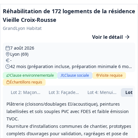
Réhabilitation de 172 logements de la résidence
Vieille Croix‑Rousse
GrandLyon Habitat
Voir le détail
7 août 2026
Lyon (69)
-
42 mois (préparation incluse, préparation minimale 6 mois)
Clause environnementale
Clause sociale
Visite
requise
Échantillons
requis
Lot
2
: Maçonnerie
Lot
3
: Façades ITE
Lot
4
: Menuiseries
Lot
5
Plâtrerie (cloisons/doublages EI/acoustique), peintures
labellisées et sols souples PVC avec FDES et faible émission
TVOC.
Fourniture d’installations communes de chantier, prototypes
complets d’ouvrages pour validation, ragréages et pose de