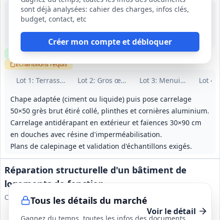
sont déjà analysées: cahier des charges, infos clés,
28 août 2026
budget, contact, etc
Saint-Gervais-sur-Mare (34)
-
8 mois (début octobre 2026) ; le règlement de consultation indique un délai maximum autorisé de 7 mois (incohérence à noter)
Créer mon compte et débloquer
Clause environnementale
Visite
optionnelle
Échantillons
requis
Lot
1
: Terrassement et VRD
Lot
2
: Gros œuvre
Lot
3
: Menuiseries extér
Lot
4
:
Chape adaptée (ciment ou liquide) puis pose carrelage
50×50 grès brut étiré collé, plinthes et cornières aluminium.
Carrelage antidérapant en extérieur et faïences 30×90 cm
en douches avec résine d'imperméabilisation.
Plans de calepinage et validation d'échantillons exigés.
Réparation structurelle d'un bâtiment de
logements de fonction
Conseil départemental de la Haute-Garonne
Tous les détails du marché
Voir le détail
Gagnez du temps, toutes les infos des documents