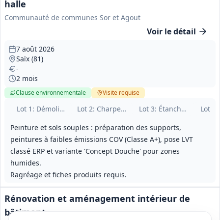
halle
Communauté de communes Sor et Agout
Voir le détail
7 août 2026
Saïx (81)
-
2 mois
Clause environnementale
Visite
requise
Lot
1
: Démolition et gros œuvre
Lot
2
: Charpente bois et couverture
Lot
3
: Étanchéité
Lot
4
:
Peinture et sols souples : préparation des supports,
peintures à faibles émissions COV (Classe A+), pose LVT
classé ERP et variante 'Concept Douche' pour zones
humides.
Ragréage et fiches produits requis.
Rénovation et aménagement intérieur de
bâtiment