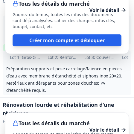
Mairie de Toulouse — Direction des Bâtiments Toulouse Est
Tous les détails du marché
Voir le détail
Gagnez du temps, toutes les infos des documents
sont déjà analysées: cahier des charges, infos clés,
19 août 2026
budget, contact, etc
Toulouse (31)
-
10 mois (dont 1 mois de préparation), livraison au plus tard le 31/08/2027
Créer mon compte et débloquer
Clause environnementale
Clause sociale
Visite
requise
Lot
1
: Gros‑Œuvre / Curage / Démolition
Lot
2
: Renforcement structure bois
Lot
3
: Couverture, zingue
Lot
4
:
Préparation supports et pose carrelage/faïence en pièces
d'eau avec membrane d'étanchéité et siphons inox 20×20.
Matériaux antidérapants pour zones douches; PV
d'étanchéité requis.
Rénovation lourde et réhabilitation d'une
résidence
Habitat du Gard — Office Public de l'Habitat
Tous les détails du marché
Voir le détail