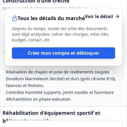
Construction d'une crèche
Communauté de Communes Cèze-Cévennes
Voir le détail
Tous les détails du marché
18 août 2026
Gagnez du temps, toutes les infos des documents
Meyrannes (30)
sont déjà analysées: cahier des charges, infos clés,
-
budget, contact, etc
14 mois (y compris période de préparation)
Clause environnementale
Clause sociale
Visite
optionnelle
Créer mon compte et débloquer
Lot
1
: Gros œuvre
Lot
2
: Étanchéité
Lot
3
: Charpente et couv
Lot
4
:
Réalisation de chapes et pose de revêtements souples
(linoléum Marmoleum Decibel) et durs (grès cérame R10),
faïences et finitions.
Contrôles humidité supports, joints soudés et fourniture
d’échantillons en phase exécution.
Réhabilitation d'équipement sportif et
bâtiments associés