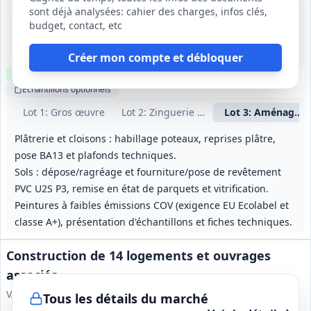
sont déjà analysées: cahier des charges, infos clés,
28 août 2026
budget, contact, etc
Toulouse (31)
-
4 mois, dont 1 mois de préparation
Créer mon compte et débloquer
Clause environnementale
Visite
requise
Échantillons
optionnels
Lot
1
: Gros œuvre
Lot
2
: Zinguerie et couverture
Lot
3
: Aménageme
Plâtrerie et cloisons : habillage poteaux, reprises plâtre,
pose BA13 et plafonds techniques.
Sols : dépose/ragréage et fourniture/pose de revêtement
PVC U2S P3, remise en état de parquets et vitrification.
Peintures à faibles émissions COV (exigence EU Ecolabel et
classe A+), présentation d'échantillons et fiches techniques.
Construction de 14 logements et ouvrages
associés
VALLOIRE HABITAT
Tous les détails du marché