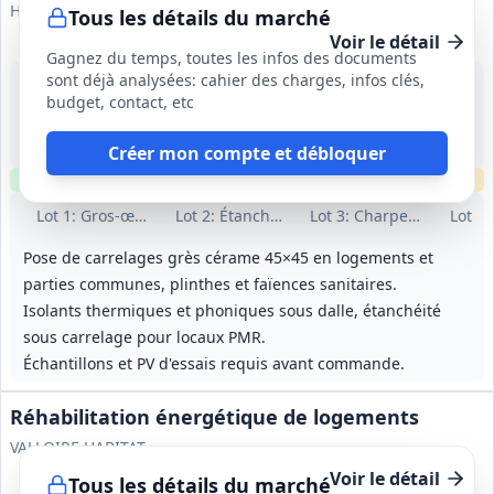
Hérault Logement
Tous les détails du marché
Voir le détail
Gagnez du temps, toutes les infos des documents
sont déjà analysées: cahier des charges, infos clés,
26 août 2026
budget, contact, etc
Saint-Martin-de-Londres (34)
-
16 mois
Créer mon compte et débloquer
Clause environnementale
Clause sociale
Échantillons
requis
Lot
1
: Gros‑œuvre
Lot
2
: Étanchéité
Lot
3
: Charpente et couv
Lot
4
:
Pose de carrelages grès cérame 45×45 en logements et
parties communes, plinthes et faïences sanitaires.
Isolants thermiques et phoniques sous dalle, étanchéité
sous carrelage pour locaux PMR.
Échantillons et PV d'essais requis avant commande.
Réhabilitation énergétique de logements
VALLOIRE HABITAT
Voir le détail
Tous les détails du marché