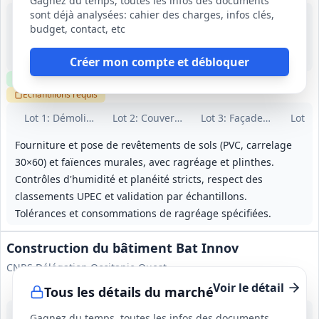
Gagnez du temps, toutes les infos des documents
sont déjà analysées: cahier des charges, infos clés,
20 août 2026
budget, contact, etc
Nîmes (30)
35 000 €
8 mois (dont 1 mois de préparation)
Créer mon compte et débloquer
Clause environnementale
Clause sociale
Visite
requise
Échantillons
requis
Lot
1
: Démolition – Gros œuvre – VRD
Lot
2
: Couverture
Lot
3
: Façades – ITE
Lot
4
:
Fourniture et pose de revêtements de sols (PVC, carrelage
30×60) et faïences murales, avec ragréage et plinthes.
Contrôles d'humidité et planéité stricts, respect des
classements UPEC et validation par échantillons.
Tolérances et consommations de ragréage spécifiées.
Construction du bâtiment Bat Innov
CNRS Délégation Occitanie Ouest
Voir le détail
Tous les détails du marché
24 août 2026
Gagnez du temps, toutes les infos des documents