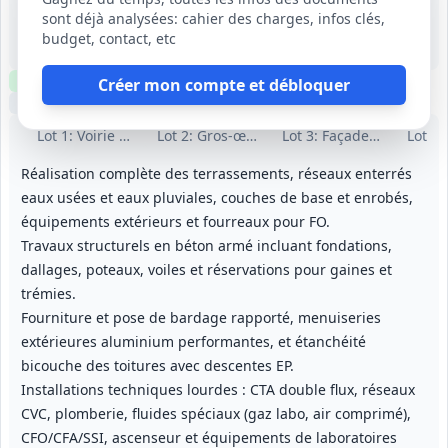
Toulouse (31)
sont déjà analysées: cahier des charges, infos clés,
-
budget, contact, etc
13 mois (période de préparation 30 jours)
Clause environnementale
Clause sociale
Visite
optionnelle
Créer mon compte et débloquer
Échantillons
optionnels
Lot
1
: Voirie et réseaux divers
Lot
2
: Gros-œuvre
Lot
3
: Façades (bardage)
Lot
4
:
Réalisation complète des terrassements, réseaux enterrés
eaux usées et eaux pluviales, couches de base et enrobés,
équipements extérieurs et fourreaux pour FO.
Travaux structurels en béton armé incluant fondations,
dallages, poteaux, voiles et réservations pour gaines et
trémies.
Fourniture et pose de bardage rapporté, menuiseries
extérieures aluminium performantes, et étanchéité
bicouche des toitures avec descentes EP.
Installations techniques lourdes : CTA double flux, réseaux
CVC, plomberie, fluides spéciaux (gaz labo, air comprimé),
CFO/CFA/SSI, ascenseur et équipements de laboratoires