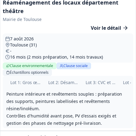
Réaménagement des locaux département
théâtre
Mairie de Toulouse
Voir le détail
7 août 2026
Toulouse (31)
-
16 mois (2 mois préparation, 14 mois travaux)
Clause environnementale
Clause sociale
Échantillons
optionnels
Lot
1
: Gros œuvre, étanchéité et sols durs
Lot
2
: Désamiantage et couverture
Lot
3
: CVC et plomberie s
Lot
4
:
Peinture intérieure et revêtements souples : préparation
des supports, peintures labellisées et revêtements
résine/linoléum.
Contrôles d'humidité avant pose, PV d'essais exigés et
gestion des phases de nettoyage pré‑livraison.