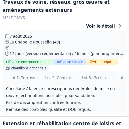
Travaux de voirie, réseaux, gros œuvre et
aménagements extérieurs
MELDOMYS
Voir le détail
7 août 2026
La Chapelle Rousselin (49)
-
17 mois (version règlementaire) / 16 mois (planning interne indiquant démarrage différent)
Clause environnementale
Clause sociale
Visite
requise
Échantillons
optionnels
Lot
1
: Terrassement - VRD
Lot
2
: Contrôles des réseaux
Lot
3
: Gros oeuvre
Lot
4
:
Carrelage / faïence : prescriptions générales de mise en
œuvre, échantillons possibles pour validation.
Pas de décomposition chiffrée fournie.
Remise des contrôles qualité et DOE requis.
Extension et réhabilitation centre de loisirs et