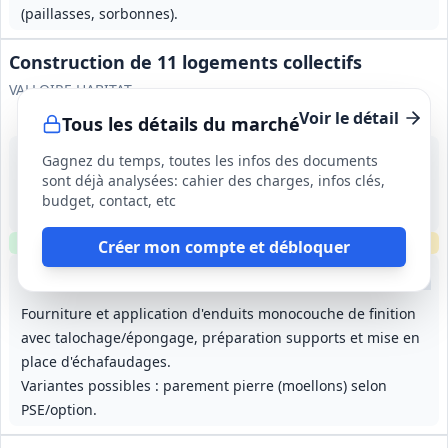
(paillasses, sorbonnes).
Construction de 11 logements collectifs
VALLOIRE HABITAT
Voir le détail
Tous les détails du marché
24 août 2026
Gagnez du temps, toutes les infos des documents
Cernay‑la‑Ville (78)
sont déjà analysées: cahier des charges, infos clés,
23 903,42 €
budget, contact, etc
17 mois (RC indique 19 mois dont 2 mois de préparation : divergence à clarifier)
Clause environnementale
Clause sociale
Échantillons
requis
Créer mon compte et débloquer
Lot
1
: Terrassements - VRD
Lot
2
: Fondations spéciales
Lot
3
: Gros‑œuvre
Lot
4
:
Fourniture et application d'enduits monocouche de finition
avec talochage/épongage, préparation supports et mise en
place d'échafaudages.
Variantes possibles : parement pierre (moellons) selon
PSE/option.