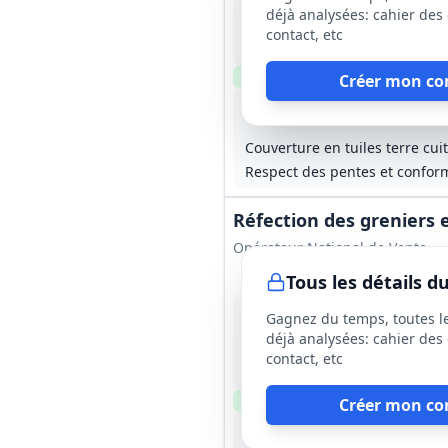
Limoges (87)
déjà analysées: cahier des 
-
contact, etc
12 mois (dont 1 mois de pré
Clause environnementale
Cl
Créer mon co
Lot
1
: Déconstruction / cura
Lot
2
: Gr
Couverture en tuiles terre cui
Respect des pentes et conformi
Réfection des greniers e
Opérateur National de Vente
Tous les détails 
14 août 2026
Gagnez du temps, toutes l
Château-Thierry (02)
déjà analysées: cahier des 
-
contact, etc
Durée liée à la garantie de 
Clause environnementale
Vis
Créer mon co
Réfection complète de la couv