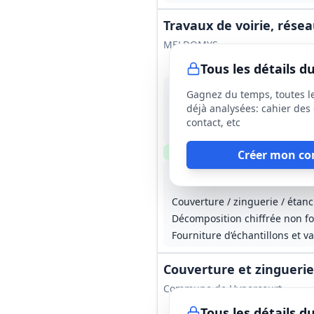
Travaux de voirie, rés
MELDOMYS
Tous les détails 
7 août 2026
Gagnez du temps, toutes l
La Chapelle Rousselin (49)
déjà analysées: cahier des 
-
contact, etc
17 mois (version règlementa
Clause environnementale
Cl
Créer mon co
Lot
1
: Terrassement - VRD
Lot
2
: Con
Couverture / zinguerie / étanc
Décomposition chiffrée non fo
Fourniture d’échantillons et 
Couverture et zinguerie
Commune de Hypercourt
Tous les détails 