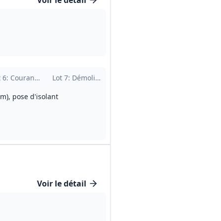
Voir le détail
uffage et ventilation
t
6
: Courants forts et faibles (électricité)
Lot
7
: Démolition, gros œuvre et VRD
m), pose d'isolant
Voir le détail