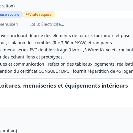
aration)
ause sociale
Visite
requise
éité
Menuiseries extérieures et occultations
Lot
3
: Électricité CFO/CFA et chauffage
uvert incluant dépose des éléments de toiture, fourniture et pose
out, isolation des combles (R = 7,50 m²·K/W) et rampants.
 menuiseries PVC double vitrage (Uw ≈ 1,3 W/m²·K), volets roulant
n des échantillons et prototypes.
ues et communication : réfection des tableaux logements, réalisatio
tention du certificat CONSUEL ; DPGF fournit répartition de 45 loge
 toitures, menuiseries et équipements intérieurs
paration)