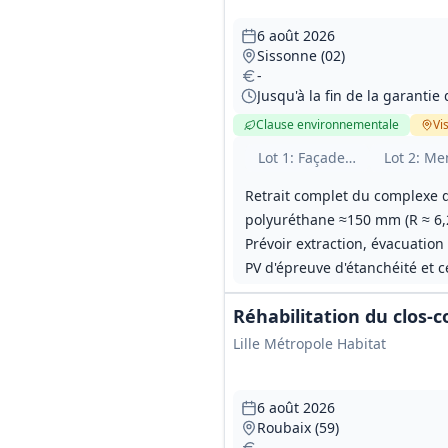
6 août 2026
Sissonne (02)
-
Jusqu'à la fin de la garanti
Clause environnementale
Vis
Lot
1
: Façades et ITE
Lot
2
: Me
Retrait complet du complexe d
polyuréthane ≈150 mm (R ≈ 6,2
Prévoir extraction, évacuatio
PV d'épreuve d'étanchéité et ce
Réhabilitation du clos-
Lille Métropole Habitat
6 août 2026
Roubaix (59)
-