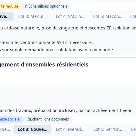
ite
requise
Échantillons
optionnels
ns de chantier
uverture et zinguerie
Lot
3
: Menuiseries et serrurerie
Lot
4
: VMC hygroréglable
Lot
5
: Maçonnerie et
Lo
u ardoise naturelle, pose de zinguerie et descentes EP, isolation s
stion interventions amiante SS4 si nécessaire.
is sur simple demande pour validation avant commande.
ement d'ensembles résidentiels
on des travaux, préparation incluse) ; parfait achèvement 1 year
ause sociale
Échantillons
optionnels
rpente bois
Lot
3
: Couverture / Bardage
Lot
4
: Menuiseries extérieures PVC
Lot
5
: Serrurerie / M
Lo