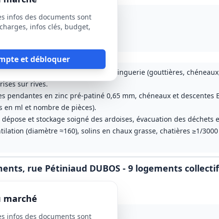
es infos des documents sont
charges, infos clés, budget,
ier incluse, hors période de congé)
mpte et débloquer
rdoise et remplacement/pose de la zinguerie (gouttières, chéneaux
ises sur rives.
res pendantes en zinc pré-patiné 0,65 mm, chéneaux et descentes E
s en ml et nombre de pièces).
 dépose et stockage soigné des ardoises, évacuation des déchets e
ilation (diamètre ≈160), solins en chaux grasse, chatières ≥1/3000 
ments, rue Pétiniaud DUBOS - 9 logements collecti
du marché
es infos des documents sont