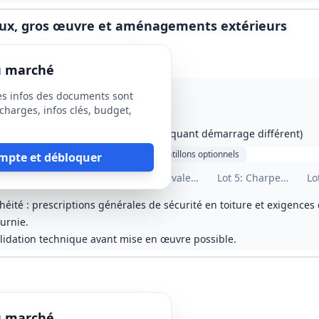
eaux, gros œuvre et aménagements extérieurs
du marché
es infos des documents sont
charges, infos clés, budget,
ire) / 16 mois (planning interne indiquant démarrage différent)
ause sociale
Visite
requise
Échantillons
optionnels
mpte et débloquer
trôles des réseaux
Lot
3
: Gros oeuvre
Lot
4
: Ravalement
Lot
5
: Charpente bois
Lo
héité : prescriptions générales de sécurité en toiture et exigence
urnie.
validation technique avant mise en œuvre possible.
du marché