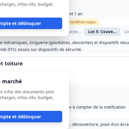
charges, infos clés, budget,
paration); délai de parfait achèvement 1 an
ause sociale
Visite
optionnelle
Échantillons
requis
mpte et débloquer
ge intérieur
os œuvre - VRD
Lot
3
: Ravalement
Lot
4
: Charpente bois
Lot
5
: Couverture en
Lo
te mécaniques, zinguerie (gouttières, descentes) et dispositifs sécur
té DTU; essais sur dispositifs de sécurité.
t toiture
du marché
es infos des documents sont
charges, infos clés, budget,
parfait achèvement (GPA) ; démarrage à compter de la notification
ite
requise
mpte et débloquer
erture : mise en place d’échafaudage, découverture, pose d’un écr