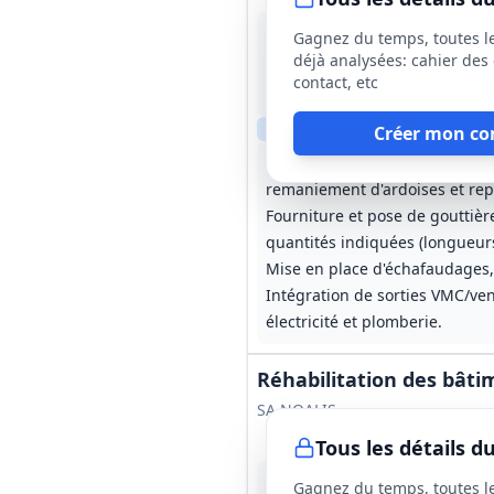
10 août 2026
Gagnez du temps, toutes l
Hypercourt (80)
déjà analysées: cahier des 
-
contact, etc
7 mois (préparation de chant
Clause sociale
Visite
requise
Créer mon co
Rénovation de la couverture a
remaniement d'ardoises et repr
Fourniture et pose de gouttiè
quantités indiquées (longueur
Mise en place d'échafaudages,
Intégration de sorties VMC/vent
électricité et plomberie.
Réhabilitation des bâti
SA NOALIS
Tous les détails 
12 août 2026
Gagnez du temps, toutes l