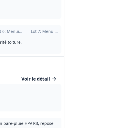
 tuiles
t
6
: Menuiserie extérieure bois
Lot
7
: Menuiserie intérieure bois
Lot
8
: Métallerie / serrurerie
Lot
9
: Plâtreri
ité toiture.
Voir le détail
an pare‑pluie HPV R3, repose