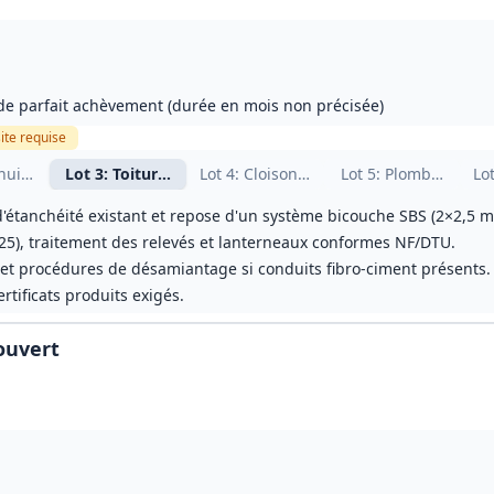
e de parfait achèvement (durée en mois non précisée)
ite
requise
nuiseries extérieures et métallerie
Lot
3
: Toitures terrasses et étanchéité
Lot
4
: Cloisons et finitions intérieures
Lot
5
: Plomberie, cha
Lo
'étanchéité existant et repose d'un système bicouche SBS (2×2,5 m
5), traitement des relevés et lanterneaux conformes NF/DTU.
n et procédures de désamiantage si conduits fibro‑ciment présents.
rtificats produits exigés.
couvert