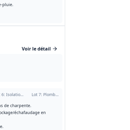
‑pluie.
Voir le détail
ols souples
t
6
: Isolation soufflée
Lot
7
: Plomberie et ventilation
Lot
8
: Électricité et courants faib
ons de charpente.
 stockage/échafaudage en
e.