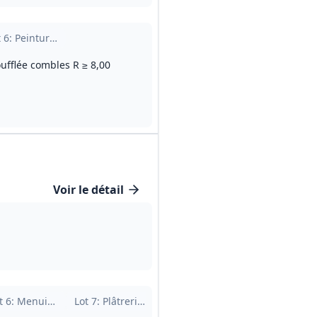
 doublages
t
6
: Peinture et finitions
oufflée combles R ≥ 8,00
Voir le détail
enuiserie métallique
t
6
: Menuiseries intérieures
Lot
7
: Plâtrerie / Isolation / Cloisons
Lot
8
: CFO / CFA (électricité)
Lot
9
: CVCP (c