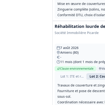
Mise en œuvre de couvertures 
Zinguerie complète (solins, n
Conformité DTU, choix d'isola
Réhabilitation lourde de
Société Immobilière Picarde
7 août 2026
Amiens (80)
-
11 mois (dont 1 mois de pré
Clause environnementale
Vis
Lot
1
: ITE et ravalement
Lot
2
: Co
Travaux de couverture et zingu
Fourniture et pose de descente
sous‑sol.
Coordination nécessaire avec 