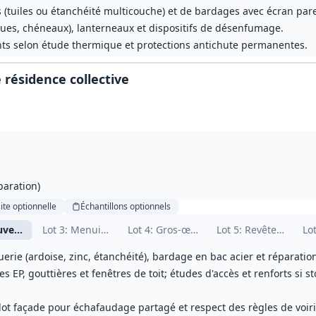
(tuiles ou étanchéité multicouche) et de bardages avec écran pare
oues, chéneaux), lanterneaux et dispositifs de désenfumage.
nts selon étude thermique et protections antichute permanentes.
 résidence collective
paration)
ite
optionnelle
Échantillons
optionnels
uverture et bardage
Lot
3
: Menuiseries et serrurerie
Lot
4
: Gros‑œuvre et carrelage
Lot
5
: Revêtements s
Lo
erie (ardoise, zinc, étanchéité), bardage en bac acier et réparati
s EP, gouttières et fenêtres de toit; études d'accès et renforts si
lot façade pour échafaudage partagé et respect des règles de voiri