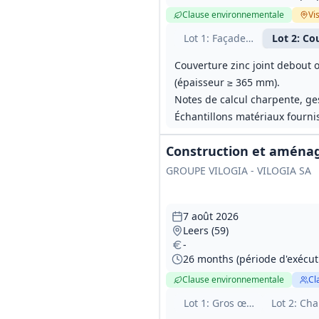
Clause environnementale
Vis
Lot
1
: Façades et installatio
Lot
2
: Co
Couverture zinc joint debout o
(épaisseur ≥ 365 mm).
Notes de calcul charpente, ge
Échantillons matériaux fourn
Construction et aménag
GROUPE VILOGIA - VILOGIA SA
7 août 2026
Leers (59)
-
26 months (période d'exécuti
Clause environnementale
Cl
Lot
1
: Gros œuvre
Lot
2
: Cha