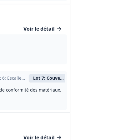
Voir le détail
t
6
: Escalier bois
Lot
7
: Couverture tuile - Zinguerie - Étanchéité
Lot
8
: Menuiseries extérieures P
Lot
9
: Doublag
s de conformité des matériaux.
Voir le détail