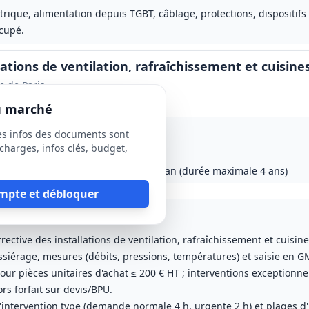
trique, alimentation depuis TGBT, câblage, protections, dispositifs
ccupé.
tions de ventilation, rafraîchissement et cuisines
le de Paris
du marché
es infos des documents sont
92, 93, 94 et Aisne (02)
charges, infos clés, budget,
029), reconductible jusqu'à 2 fois 1 an (durée maximale 4 ans)
ause sociale
mpte et débloquer
cuisines et restaurants (EHPAD, CH, etc.)
Résidences autonomie, clubs et établissements avec restaurants
Lot
3
: Résidences appartements sans cuisines collec
ective des installations de ventilation, rafraîchissement et cuisin
ssiérage, mesures (débits, pressions, températures) et saisie en 
pour pièces unitaires d'achat ≤ 200 € HT ; interventions exceptionnel
rs forfait sur devis/BPU.
d'intervention type (demande normale 4 h, urgente 2 h) et plages d