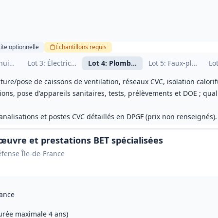
ite
optionnelle
Échantillons
requis
nnement
nuiseries et mobilier
Lot
3
: Électricité CFO/CFA
Lot
4
: Plomberie, CVC et chauffage
Lot
5
: Faux-plafonds
Lo
iture/pose de caissons de ventilation, réseaux CVC, isolation calorif
ions, pose d'appareils sanitaires, tests, prélèvements et DOE ; qua
analisations et postes CVC détaillés en DPGF (prix non renseignés).
'œuvre et prestations BET spécialisées
éfense Île-de-France
rance
durée maximale 4 ans)