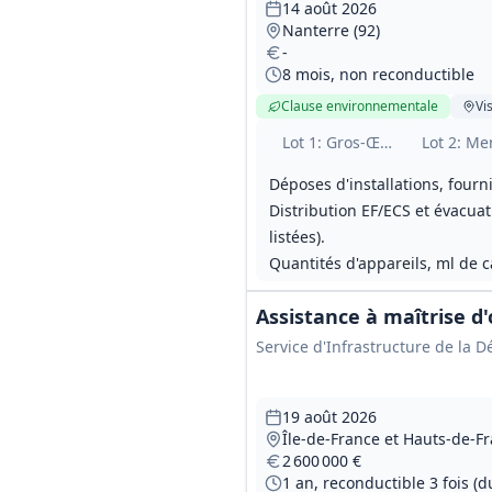
14 août 2026
Nanterre (92)
-
8 mois, non reconductible
Clause environnementale
Vis
Lot
1
: Gros-Œuvre et cloiso
Lot
2
: Me
Déposes d'installations, fourn
Distribution EF/ECS et évacuat
listées).
Quantités d'appareils, ml de c
Assistance à maîtrise d
Service d'Infrastructure de la D
19 août 2026
Île-de-France et Hauts-de-F
2 600 000 €
1 an, reconductible 3 fois (