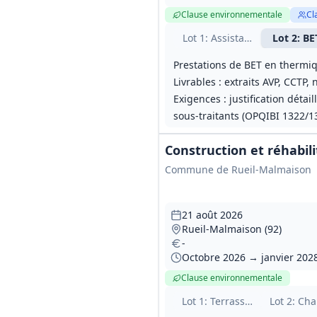
Clause environnementale
Cl
Lot
1
: Assistance maîtrise d
Lot
2
: BE
Prestations de BET en thermiq
Livrables : extraits AVP, CCTP, 
Exigences : justification déta
sous‑traitants (OPQIBI 1322/1
Construction et réhabil
Commune de Rueil‑Malmaison
21 août 2026
Rueil‑Malmaison (92)
-
Octobre 2026 → janvier 2028
Clause environnementale
Lot
1
: Terrassements et gro
Lot
2
: Cha