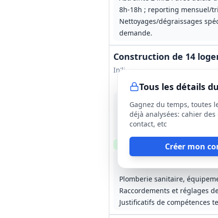
8h‑18h ; reporting mensuel/tri
Nettoyages/dégraissages spéci
demande.
Construction de 14 loge
In'li
Tous les détails 
4 sept. 2026
Gagnez du temps, toutes l
Clichy-la-Garenne (92)
déjà analysées: cahier des 
-
contact, etc
18 mois (prise d'effet estimé
Clause environnementale
Cl
Créer mon co
Lot
1
: Gros œuvre et finition
Lot
2
: Cou
Plomberie sanitaire, équipeme
Raccordements et réglages des
Justificatifs de compétences t