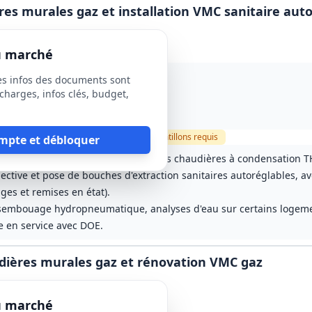
s murales gaz et installation VMC sanitaire auto
du marché
es infos des documents sont
charges, infos clés, budget,
 de service)
ause sociale
Visite
requise
Échantillons
requis
mpte et débloquer
s individuelles murales gaz par des chaudières à condensation T
lective et pose de bouches d'extraction sanitaires autoréglables, 
ges et remises en état).
sembouage hydropneumatique, analyses d'eau sur certains logeme
e en service avec DOE.
ières murales gaz et rénovation VMC gaz
du marché