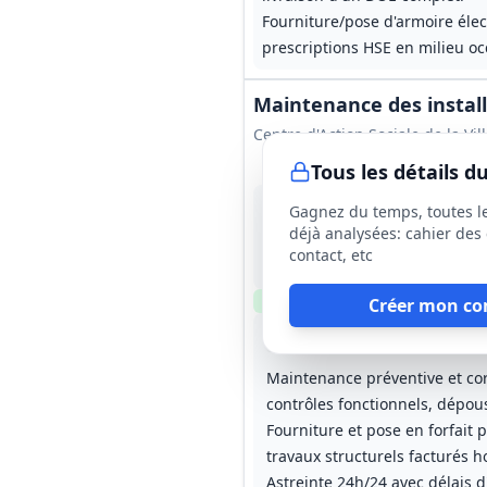
Fourniture/pose d'armoire élec
prescriptions HSE en milieu o
Maintenance des installa
Centre d'Action Sociale de la Vil
Tous les détails 
2 sept. 2026
Gagnez du temps, toutes l
Paris (75), départements 91, 
déjà analysées: cahier des 
800 000 €
contact, etc
2 ans (25/01/2027 au 24/01/2
Clause environnementale
Cl
Créer mon co
Lot
1
: Établissements avec 
Lot
2
: 
Maintenance préventive et corr
contrôles fonctionnels, dépou
Fourniture et pose en forfait 
travaux structurels facturés ho
Astreinte 24h/24 avec délais 