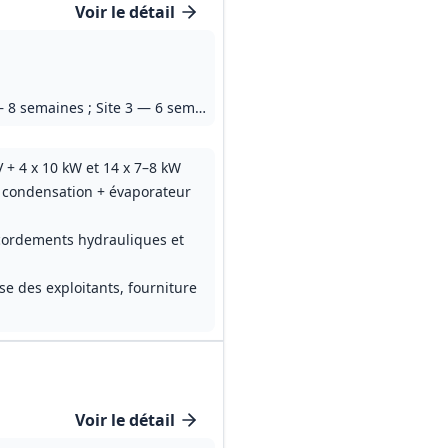
Voir le détail
6 mois pour l'ensemble des travaux; délais spécifiques par site : Site 1 — 15 semaines ; Site 2 — 8 semaines ; Site 3 — 6 semaines ; Site 4 — 6 semaines (dont 5 jours ouvrés d’intervention sur site) ; Site 5 — 6 semaines (dont 5 jours ouvrés d’intervention sur site). Garanties : parfait achèvement 12 mois, bon fonctionnement 2 ans, assurance décennale requise.
+ 4 x 10 kW et 14 x 7–8 kW
de condensation + évaporateur
ccordements hydrauliques et
se des exploitants, fourniture
Voir le détail