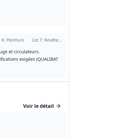
t
6
: Peinture
Lot
7
: Revêtements de sol
Lot
8
: Nettoyage
Lot
9
: Sécurit
uge et circulateurs.
lifications exigées (QUALIBAT
Voir le détail