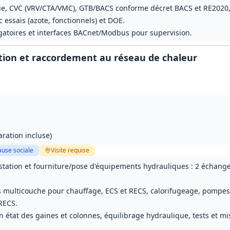
ie, CVC (VRV/CTA/VMC), GTB/BACS conforme décret BACS et RE2020, 
c essais (azote, fonctionnels) et DOE.
atoires et interfaces BACnet/Modbus pour supervision.
ation et raccordement au réseau de chaleur
ration incluse)
ause sociale
Visite
requise
station et fourniture/pose d'équipements hydrauliques : 2 échange
s multicouche pour chauffage, ECS et RECS, calorifugeage, pompe
RECS.
 état des gaines et colonnes, équilibrage hydraulique, tests et mis