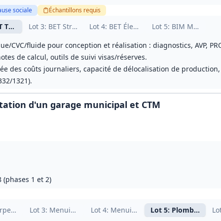
ause sociale
Échantillons
requis
'œuvre généraliste
T Thermique / CVC / Fluides
Lot
3
: BET Structure / Sol‑Structure
Lot
4
: BET Électricité CFO / CFA
Lot
5
: BIM Modeleur
ue/CVC/fluide pour conception et réalisation : diagnostics, AVP, PR
notes de calcul, outils de suivi visas/réserves.
illée des coûts journaliers, capacité de délocalisation de productio
332/1321).
itation d'un garage municipal et CTM
 (phases 1 et 2)
s‑œuvre
rpente, couverture et bardage
Lot
3
: Menuiseries extérieures et serrurerie
Lot
4
: Menuiseries intérieures et finitio
Lot
5
: Plomberie CVC
Lo