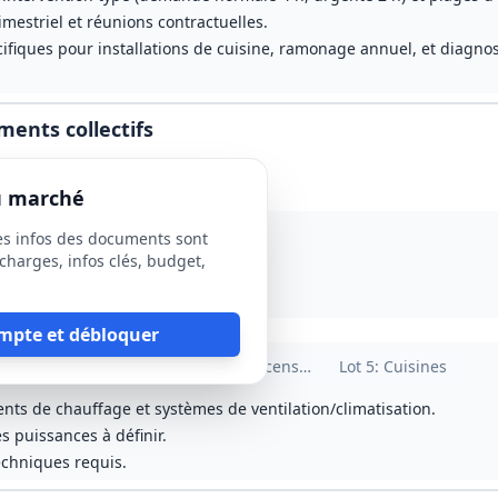
mestriel et réunions contractuelles.
fiques pour installations de cuisine, ramonage annuel, et diagno
ments collectifs
du marché
es infos des documents sont
charges, infos clés, budget,
e : 2ᵉ semestre 2026)
ause sociale
mpte et débloquer
s
rants forts/faibles et SSI
Lot
3
: Plomberie, CVC et ventilation
Lot
4
: Ascenseurs
Lot
5
: Cuisines
nts de chauffage et systèmes de ventilation/climatisation.
 puissances à définir.
echniques requis.