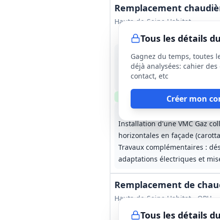
Remplacement chaudière
Hauts-de-Seine Habitat
Tous les détails 
9 sept. 2026
Gagnez du temps, toutes l
Montrouge (92)
déjà analysées: cahier des 
-
contact, etc
4 mois (à compter de l'ordre
Clause environnementale
Cl
Créer mon co
Remplacement de 26 chaudière
Installation d'une VMC Gaz col
horizontales en façade (carotta
Travaux complémentaires : dé
adaptations électriques et mis
Remplacement de chaud
Hauts-de-Seine Habitat - OPH
Tous les détails 