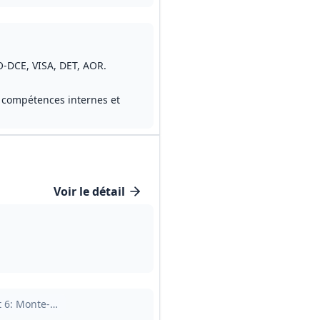
 / BIM Manager
O‑DCE, VISA, DET, AOR.
n, compétences internes et
Voir le détail
ns
 et électricité CFO‑CFA
t
6
: Monte‑charge 2000 kg