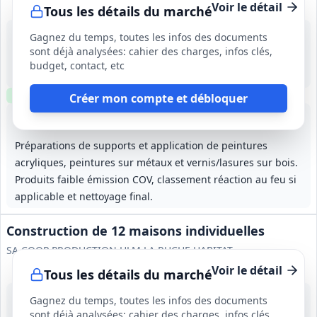
Voir le détail
Tous les détails du marché
18 août 2026
Gagnez du temps, toutes les infos des documents
Meyrannes (30)
sont déjà analysées: cahier des charges, infos clés,
-
budget, contact, etc
14 mois (y compris période de préparation)
Clause environnementale
Clause sociale
Visite
optionnelle
Créer mon compte et débloquer
Lot
1
: Gros œuvre
Lot
2
: Étanchéité
Lot
3
: Charpente et couv
Lot
4
:
Préparations de supports et application de peintures
acryliques, peintures sur métaux et vernis/lasures sur bois.
Produits faible émission COV, classement réaction au feu si
applicable et nettoyage final.
Construction de 12 maisons individuelles
SA COOP PRODUCTION HLM LA RUCHE HABITAT
Voir le détail
Tous les détails du marché
10 sept. 2026
Gagnez du temps, toutes les infos des documents
Saran (45)
sont déjà analysées: cahier des charges, infos clés,