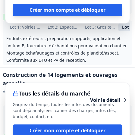
-
13 mois
Créer mon compte et débloquer
Clause environnementale
Clause sociale
Lot
1
: Voiries et réseaux divers
Lot
2
: Espaces verts
Lot
3
: Gros œuvre
Lot
4
:
Enduits extérieurs : préparation supports, application et
finition B, fourniture d'échantillons pour validation chantier.
Montage échafaudages et contrôles de planéité/aspect.
Conformité aux DTU et PV de réception.
Construction de 14 logements et ouvrages
associés
VALLOIRE HABITAT
Tous les détails du marché
Voir le détail
Gagnez du temps, toutes les infos des documents
sont déjà analysées: cahier des charges, infos clés,
2 sept. 2026
budget, contact, etc
Saint Hilaire Saint Mesmin (45)
52 000 €
18 mois (1 mois de préparation, 17 mois d'exécution)
Créer mon compte et débloquer