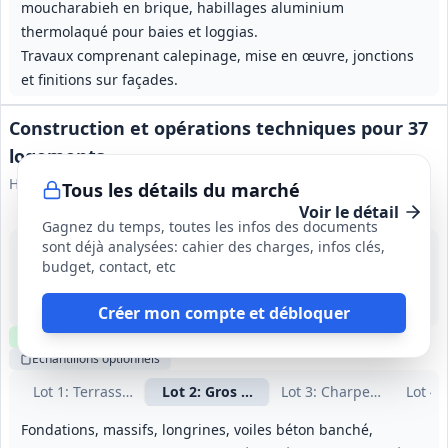
moucharabieh en brique, habillages aluminium
thermolaqué pour baies et loggias.
Travaux comprenant calepinage, mise en œuvre, jonctions
et finitions sur façades.
Construction et opérations techniques pour 37
logements
HABITAT 44
Tous les détails du marché
Voir le détail
Gagnez du temps, toutes les infos des documents
sont déjà analysées: cahier des charges, infos clés,
9 sept. 2026
budget, contact, etc
Donges (44)
-
23 semaines
Créer mon compte et débloquer
Clause environnementale
Clause sociale
Visite
requise
Échantillons
optionnels
Lot
1
: Terrassement - VRD
Lot
2
: Gros œuvre
Lot
3
: Charpente bois
Lot
4
:
Fondations, massifs, longrines, voiles béton banché,