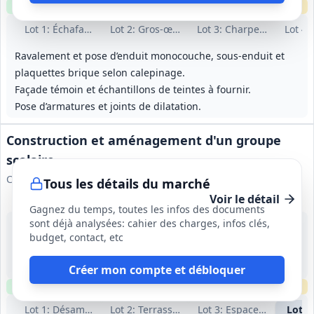
Clause environnementale
Clause sociale
Échantillons
requis
Lot
1
: Échafaudage commun
Lot
2
: Gros-œuvre
Lot
3
: Charpente bois
Lot
4
:
Ravalement et pose d’enduit monocouche, sous‑enduit et
plaquettes brique selon calepinage.
Façade témoin et échantillons de teintes à fournir.
Pose d’armatures et joints de dilatation.
Construction et aménagement d'un groupe
scolaire
Commune de Cessey-sur-Tille
Tous les détails du marché
Voir le détail
Gagnez du temps, toutes les infos des documents
sont déjà analysées: cahier des charges, infos clés,
28 sept. 2026
budget, contact, etc
Cessey-sur-Tille (21)
-
23 semaines
Créer mon compte et débloquer
Clause environnementale
Clause sociale
Échantillons
requis
Lot
1
: Désamiantage et démolition
Lot
2
: Terrassement et VRD
Lot
3
: Espaces verts
Lot
4