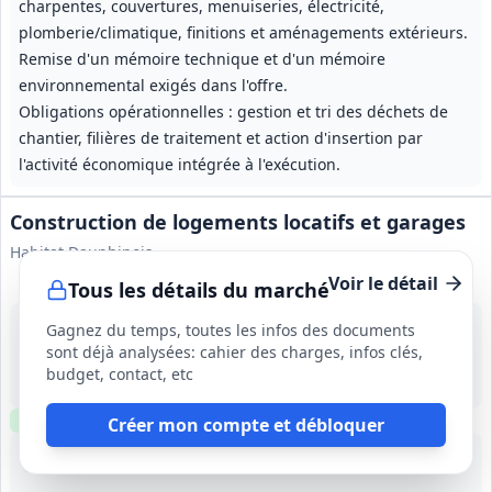
charpentes, couvertures, menuiseries, électricité,
plomberie/climatique, finitions et aménagements extérieurs.
Remise d'un mémoire technique et d'un mémoire
environnemental exigés dans l'offre.
Obligations opérationnelles : gestion et tri des déchets de
chantier, filières de traitement et action d'insertion par
l'activité économique intégrée à l'exécution.
Construction de logements locatifs et garages
Habitat Dauphinois
Voir le détail
Tous les détails du marché
28 août 2026
Gagnez du temps, toutes les infos des documents
Crest (26)
sont déjà analysées: cahier des charges, infos clés,
-
budget, contact, etc
13 mois (RC) / 14 mois (AE) ; préparation 1 mois
Clause environnementale
Clause sociale
Visite
requise
Créer mon compte et débloquer
Lot
1
: Terrassements, maçonnerie et gros-œuvre
Lot
2
: Étanchéité toitures-terrasses
Lot
3
: Charpente, couver
Lot
4
: