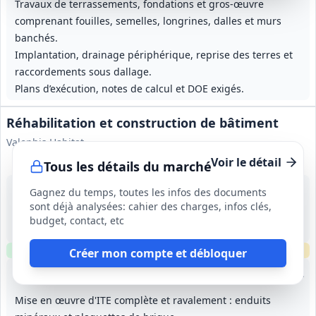
Travaux de terrassements, fondations et gros-œuvre
comprenant fouilles, semelles, longrines, dalles et murs
banchés.
Implantation, drainage périphérique, reprise des terres et
raccordements sous dallage.
Plans d’exécution, notes de calcul et DOE exigés.
Réhabilitation et construction de bâtiment
Valophis Habitat
Voir le détail
Tous les détails du marché
15 sept. 2026
Gagnez du temps, toutes les infos des documents
Champigny-sur-Marne (94)
sont déjà analysées: cahier des charges, infos clés,
-
budget, contact, etc
17 mois (à compter de l'ordre de service)
Clause environnementale
Clause sociale
Échantillons
requis
Créer mon compte et débloquer
Lot
2
: Démolition et gros-œuvre
Lot
3
: Étanchéité
Lot
4
: Menuiseries extér
Lot
5
:
Mise en œuvre d'ITE complète et ravalement : enduits