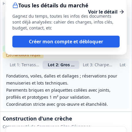
HABITAT44
Tous les détails du marché
Voir le détail
Gagnez du temps, toutes les infos des documents
sont déjà analysées: cahier des charges, infos clés,
30 sept. 2026
budget, contact, etc
Châteaubriant (44)
-
130 jours
Créer mon compte et débloquer
Clause environnementale
Visite
optionnelle
Échantillons
requis
Lot
1
: Terrassement VRD
Lot
2
: Gros œuvre et façades brique
Lot
3
: Charpente bois et 
Lot
4
:
Fondations, voiles, dalles et dallages ; réservations pour
menuiseries et lots techniques.
Parements briques en plaquettes collées avec joints,
profilés et prototypes 1 m² pour validation.
Coordination stricte avec gros‑œuvre et étanchéité.
Construction d'une crèche
Communauté de Communes Cèze-Cévennes