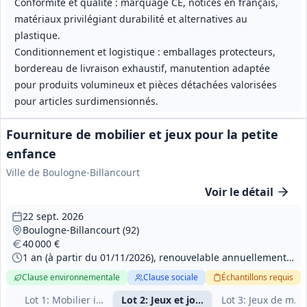
Conformité et qualité : marquage CE, notices en français,
matériaux privilégiant durabilité et alternatives au
plastique.
Conditionnement et logistique : emballages protecteurs,
bordereau de livraison exhaustif, manutention adaptée
pour produits volumineux et pièces détachées valorisées
pour articles surdimensionnés.
Fourniture de mobilier et jeux pour la petite
enfance
Ville de Boulogne-Billancourt
Voir le détail
22 sept. 2026
Boulogne-Billancourt (92)
40 000 €
1 an (à partir du 01/11/2026), renouvelable annuellement; durée totale maximale 4 ans
Clause environnementale
Clause sociale
Échantillons
requis
Lot
1
: Mobilier imitation bois
Lot
2
: Jeux et jouets petite enfance
Lot
3
: Jeux de motr