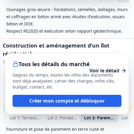
Ouvrages gros‑œuvre : fondations, semelles, dallages, murs
et coffrages en béton armé avec études d'exécution, essais
béton et DOE.
Respect RE2020 et exécution selon rapport géotechnique.
Construction et aménagement d'un îlot
résidentiel
Toulouse Métropole Habitat
Tous les détails du marché
Voir le détail
Gagnez du temps, toutes les infos des documents
sont déjà analysées: cahier des charges, infos clés,
21 sept. 2026
budget, contact, etc
Toulouse (31)
-
Non précisé
Créer mon compte et débloquer
Clause environnementale
Clause sociale
Échantillons
requis
Lot
1
: Terrassement - VRD
Lot
2
: Fondations - Gros œuvre - Ravaleme
Lot
3
: Parement de faça
Lot
4
:
Fourniture et pose de parement en terre cuite et