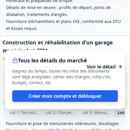
minéraux et plaquettes de brique.
Détails de mise en œuvre : profils de départ, joints de
dilatation, traitements d'angles.
Fourniture d'échantillons et plans EXE, conformité aux DTU
et essais requis.
Construction et réhabilitation d'un garage
municipal et CTM
Commune de Rueil‑Malmaison
Tous les détails du marché
Voir le détail
Gagnez du temps, toutes les infos des documents
sont déjà analysées: cahier des charges, infos clés,
21 août 2026
budget, contact, etc
Rueil‑Malmaison (92)
-
Octobre 2026 → janvier 2028 (phases 1 et 2)
Créer mon compte et débloquer
Clause environnementale
Clause sociale
Échantillons
requis
Lot
1
: Terrassements et gros‑œuvre
Lot
2
: Charpente, couverture et bardage
Lot
3
: Menuiseries extér
Lot
4
:
Fourniture et pose de menuiseries intérieures, doublages