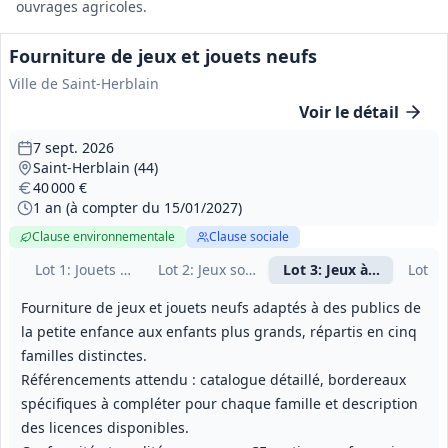
ouvrages agricoles.
Fourniture de jeux et jouets neufs
Ville de Saint-Herblain
Voir le détail
7 sept. 2026
Saint-Herblain (44)
40 000 €
1 an (à compter du 15/01/2027)
Clause environnementale
Clause sociale
Lot
1
: Jouets d'éveil 0–2 ans
Lot
2
: Jeux sous licence et briques (LEGO/P
Lot
3
: Jeux à partir de 3
Lot
4
:
Fourniture de jeux et jouets neufs adaptés à des publics de
la petite enfance aux enfants plus grands, répartis en cinq
familles distinctes.
Référencements attendu : catalogue détaillé, bordereaux
spécifiques à compléter pour chaque famille et description
des licences disponibles.