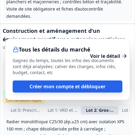
planchers et maçonneries ; contrôles béton et traçabilité.
Visite de site obligatoire et fiches d’autocontrôle
demandées.
Construction et aménagement d'un
équipement sportif avec extension vestiaires
Ville de Douvrin
Tous les détails du marché
Voir le détail
Gagnez du temps, toutes les infos des documents
sont déjà analysées: cahier des charges, infos clés,
24 août 2026
budget, contact, etc
Douvrin (62)
-
Délai d'exécution contractuel à clarifier : CCTP/RC indiquent 10 mois (préparation 2 mois incluse) ; Acte d'engagement mentionne 12 mois (à vérifier formellement avant attribution).
Créer mon compte et débloquer
Clause environnementale
Clause sociale
Visite
optionnelle
Échantillons
requis
Lot
0
: Prescriptions techniques générales
Lot
1
: VRD et terrassements
Lot
2
: Gros‑œuvre et f
Lot
3
:
Radier monolithique C25/30 (ép.≥25 cm) avec isolation XPS
100 mm ; chape désolidarisée prête à carrelage ;