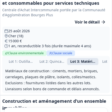
et consommables pour services techniques
Centrale d'Achat Intercommunale portée par la Communauté
d'Agglomération Bourges Plus
Voir le détail
25 août 2026
Cher (18)
15 000 €
1 an, reconductible 3 fois (durée maximale 4 ans)
Clause environnementale
Clause sociale
Lot
1
: Outillage électroportatif
Lot
2
: Quincaillerie et petit outillage
Lot
3
: Matériaux de con
Lot
4
:
Matériaux de construction : ciments, mortiers, briques,
carrelages, plaques de plâtre, isolants, colles/mastics.
Exclusions : fournitures listées dans les autres lots.
Livraisons selon bons de commande et délais annoncés.
Construction et aménagement d'un ensemble
immobilier