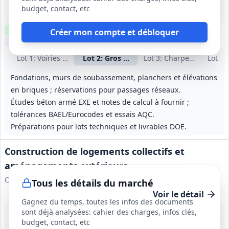
-
budget, contact, etc
14 mois (délai global) ; marché conclu jusqu'à l'expiration du délai de garantie de parfait achèvement.
Clause environnementale
Clause sociale
Visite
requise
Créer mon compte et débloquer
Échantillons
optionnels
Lot
1
: Voiries Réseaux Divers (VRD)
Lot
2
: Gros œuvre
Lot
3
: Charpente bois
Lot
4
:
Fondations, murs de soubassement, planchers et élévations
en briques ; réservations pour passages réseaux.
Études béton armé EXE et notes de calcul à fournir ;
tolérances BAEL/Eurocodes et essais AQC.
Préparations pour lots techniques et livrables DOE.
Construction de logements collectifs et
aménagements extérieurs
Comité Ouvrier du Logement
Tous les détails du marché
Voir le détail
Gagnez du temps, toutes les infos des documents
sont déjà analysées: cahier des charges, infos clés,
18 sept. 2026
budget, contact, etc
Bidart (64)