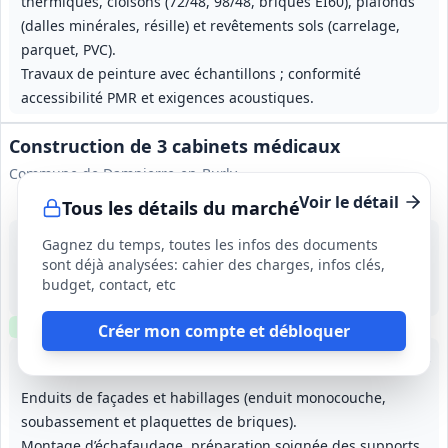
thermiques, cloisons (72/48, 98/48, briques EI60), plafonds
(dalles minérales, résille) et revêtements sols (carrelage,
parquet, PVC).
Travaux de peinture avec échantillons ; conformité
accessibilité PMR et exigences acoustiques.
Construction de 3 cabinets médicaux
Commune de Dampierre-en-Burly
Voir le détail
Tous les détails du marché
20 août 2026
Gagnez du temps, toutes les infos des documents
Dampierre-en-Burly (45)
sont déjà analysées: cahier des charges, infos clés,
-
budget, contact, etc
/
Clause environnementale
Visite
requise
Créer mon compte et débloquer
Lot
1
: Voiries et réseaux divers / Espaces verts
Lot
2
: Gros œuvre
Lot
3
: Charpente bois
Lot
4
:
Enduits de façades et habillages (enduit monocouche,
soubassement et plaquettes de briques).
Montage d’échafaudage, préparation soignée des supports