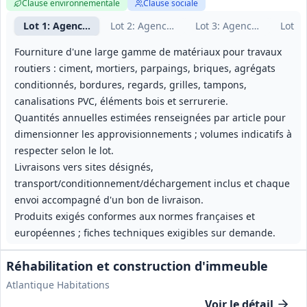
Clause environnementale
Clause sociale
Lot
1
: Agence routière d'Avesnes
Lot
2
: Agence routière de Pévèle-Hainaut
Lot
3
: Agence du Cambr
Lot
4
:
Fourniture d'une large gamme de matériaux pour travaux
routiers : ciment, mortiers, parpaings, briques, agrégats
conditionnés, bordures, regards, grilles, tampons,
canalisations PVC, éléments bois et serrurerie.
Quantités annuelles estimées renseignées par article pour
dimensionner les approvisionnements ; volumes indicatifs à
respecter selon le lot.
Livraisons vers sites désignés,
transport/conditionnement/déchargement inclus et chaque
envoi accompagné d'un bon de livraison.
Produits exigés conformes aux normes françaises et
européennes ; fiches techniques exigibles sur demande.
Réhabilitation et construction d'immeuble
Atlantique Habitations
Voir le détail