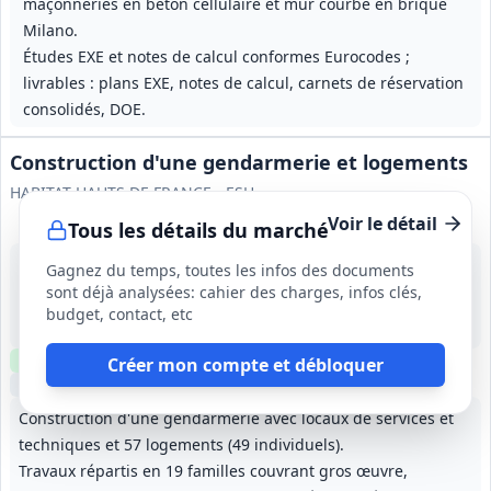
maçonneries en béton cellulaire et mur courbe en brique
Milano.
Études EXE et notes de calcul conformes Eurocodes ;
livrables : plans EXE, notes de calcul, carnets de réservation
consolidés, DOE.
Construction d'une gendarmerie et logements
HABITAT HAUTS DE FRANCE - ESH
Voir le détail
Tous les détails du marché
9 sept. 2026
Gagnez du temps, toutes les infos des documents
Longuenesse (62)
sont déjà analysées: cahier des charges, infos clés,
-
budget, contact, etc
2 mois de préparation puis 28 mois d'exécution
Clause environnementale
Clause sociale
Visite
optionnelle
Créer mon compte et débloquer
Échantillons
optionnels
Construction d'une gendarmerie avec locaux de services et
techniques et 57 logements (49 individuels).
Travaux répartis en 19 familles couvrant gros œuvre,