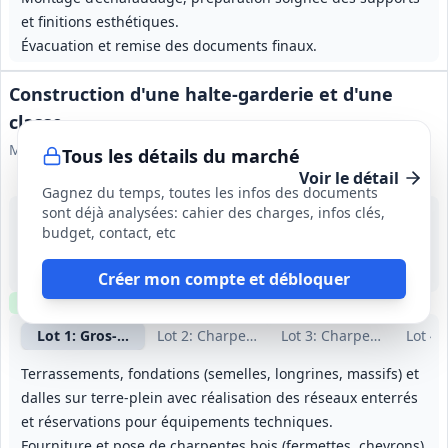
et finitions esthétiques.
Évacuation et remise des documents finaux.
Construction d'une halte-garderie et d'une
classe
Mairie de Mignières
Tous les détails du marché
Voir le détail
Gagnez du temps, toutes les infos des documents
sont déjà analysées: cahier des charges, infos clés,
25 sept. 2026
budget, contact, etc
Mignières (28)
1 800 000 €
12 mois (à partir d'octobre 2026)
Créer mon compte et débloquer
Clause environnementale
Échantillons
requis
Lot
1
: Gros-Œuvre
Lot
2
: Charpente bois
Lot
3
: Charpente métalli
Lot
4
:
Terrassements, fondations (semelles, longrines, massifs) et
dalles sur terre‑plein avec réalisation des réseaux enterrés
et réservations pour équipements techniques.
Fourniture et pose de charpentes bois (fermettes, chevrons)