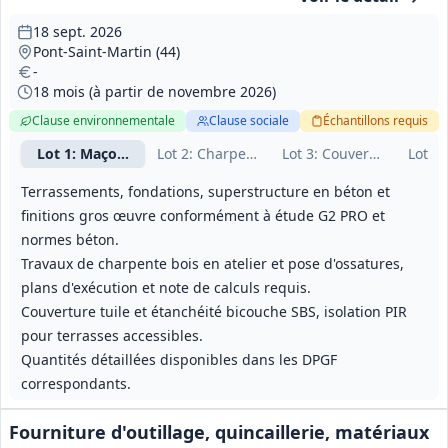
18 sept. 2026
Pont-Saint-Martin (44)
-
18 mois (à partir de novembre 2026)
Clause environnementale
Clause sociale
Échantillons
requis
Lot
1
: Maçonnerie - Gros Œuvre
Lot
2
: Charpente bois
Lot
3
: Couverture - Étanc
Lot
4
:
Terrassements, fondations, superstructure en béton et
finitions gros œuvre conformément à étude G2 PRO et
normes béton.
Travaux de charpente bois en atelier et pose d'ossatures,
plans d'exécution et note de calculs requis.
Couverture tuile et étanchéité bicouche SBS, isolation PIR
pour terrasses accessibles.
Quantités détaillées disponibles dans les DPGF
correspondants.
Fourniture d'outillage, quincaillerie, matériaux