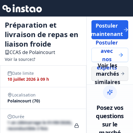
Préparation et
Postuler
livraison de repas en
maintenant
liaison froide
Postuler
avec
CCAS de Polaincourt
nos
Voir la source
Voir les
experts
marchés
Date limite
10 juillet 2026 à 09 h
similaires
Localisation
Polaincourt (70)
Posez vos
questions
Durée
1 an (démarrage le 01/09/2026),
sur le
reconductible 3 fois
marché