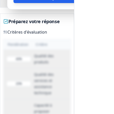
environnementales
Possibilité de modification des plats,
propositions de menus festifs et
prestations particulières sur devis.
Préparez votre réponse
Propositions d'animations et
d'événements mensuels sur demande.
Critères d'évaluation
Procédures d'adaptation du service en
cas d'événements exceptionnels (grève,
Pondération
Critère
incidents), avec modalités
opérationnelles définies.
Qualité des
Développement durable
40%
produits
Utilisation d'emballages recyclables
obligatoires ou prise en charge de
Qualité des
l'évacuation des déchets si recyclage
services et
impossible.
20%
assistance
Favorisation de produits régionaux et
technique
biologiques lorsque possible, avec
identification systématique sur les
Capacité à
supports d'information.
proposer