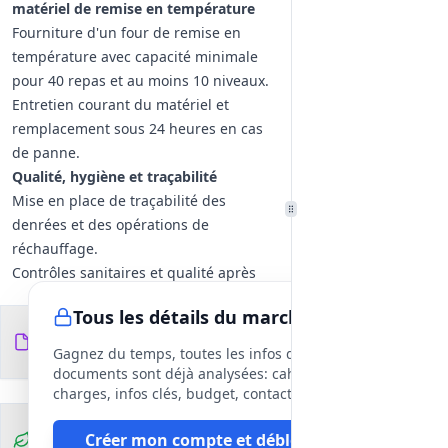
matériel de remise en température
Fourniture d'un four de remise en
température avec capacité minimale
pour 40 repas et au moins 10 niveaux.
Entretien courant du matériel et
remplacement sous 24 heures en cas
de panne.
Qualité, hygiène et traçabilité
Mise en place de traçabilité des
denrées et des opérations de
réchauffage.
Contrôles sanitaires et qualité après
chaque livraison, fiche de non-
Tous les détails du marché
conformité et mesures correctives.
Documents du
7
Formation annuelle du personnel à la
fichiers
DCE
Gagnez du temps, toutes les infos des
démarche HACCP et accompagnement
documents sont déjà analysées: cahier des
technique continu.
charges, infos clés, budget, contact, etc
Adaptation des prestations et
Clauses
Créer mon compte et débloquer
événements