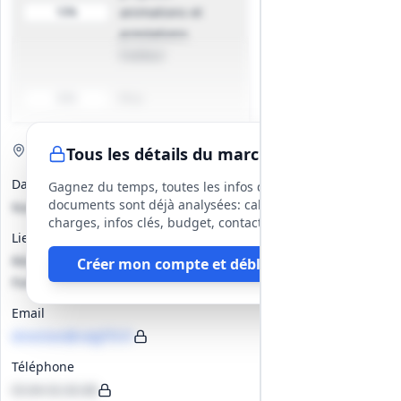
animations et
10%
prestations
traiteur
Prix
30%
Visite de site
Optionnelle
Tous les détails du marché
Date(s)
Gagnez du temps, toutes les infos des
documents sont déjà analysées: cahier des
Non précisé
charges, infos clés, budget, contact, etc
Lieu
Résidence Autonomie de la Grande
Créer mon compte et débloquer
Fontaine (visite sur rendez‑vous)
Email
direction@ralgf70.fr
Téléphone
03.84.92.83.88