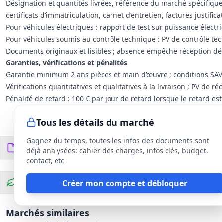
Désignation et quantités livrées, référence du marché spécifique, c
certificats d’immatriculation, carnet d’entretien, factures justific
Pour véhicules électriques : rapport de test sur puissance électri
Pour véhicules soumis au contrôle technique : PV de contrôle tec
Documents originaux et lisibles ; absence empêche réception déf
Garanties, vérifications et pénalités
Garantie minimum 2 ans pièces et main d’œuvre ; conditions SAV 
Vérifications quantitatives et qualitatives à la livraison ; PV de ré
Pénalité de retard : 100 € par jour de retard lorsque le retard es
Tous les détails du marché
Gagnez du temps, toutes les infos des documents sont
Documents du DCE
10
fichiers
déjà analysées: cahier des charges, infos clés, budget,
contact, etc
Clauses environnementales
Créer mon compte et débloquer
Marchés similaires