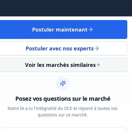
Postuler maintenant
Postuler avec nos experts
3,5 t
Voir les marchés similaires
Posez vos questions sur le marché
Notre IA a lu l'intégralité du DCE et répond à toutes vos
questions sur ce marché.