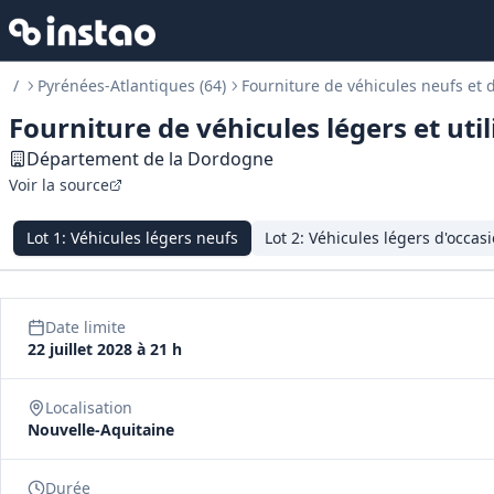
/
Pyrénées-Atlantiques (64)
Fourniture de véhicules neufs et 
Fourniture de véhicules légers et util
Département de la Dordogne
Voir la source
Lot
1
:
Véhicules légers neufs
Lot
2
:
Véhicules légers d'occas
Date limite
22 juillet 2028 à 21 h
Localisation
Nouvelle-Aquitaine
Durée