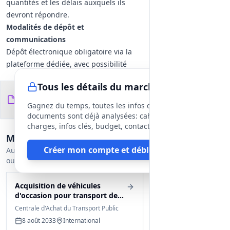
quantités et les délais auxquels ils
devront répondre.
Modalités de dépôt et
communications
Dépôt électronique obligatoire via la
plateforme dédiée, avec possibilité
d'envoyer une copie de sauvegarde sur
Tous les détails du marché
support physique (clé USB ou papier)
Documents du
6
selon instructions.
fichiers
DCE
Gagnez du temps, toutes les infos des
Échanges en langue française ;
documents sont déjà analysées: cahier des
désignation de contacts et d'adresses
charges, infos clés, budget, contact, etc
Marchés similaires
électroniques pour le dépôt et les
Créer mon compte et débloquer
demandes d'information.
Autres appels d'offres proches encore
ouverts.
Vérifications et contrôles
Examen des candidatures axé sur :
Acquisition de véhicules
exclusions de plein droit, capacité
d'occasion pour transport de
juridique/financière/technique et
voyageurs
Centrale d'Achat du Transport Public
justification par pièces probantes.
8 août 2033
International
Notifications d'admission ou de rejet