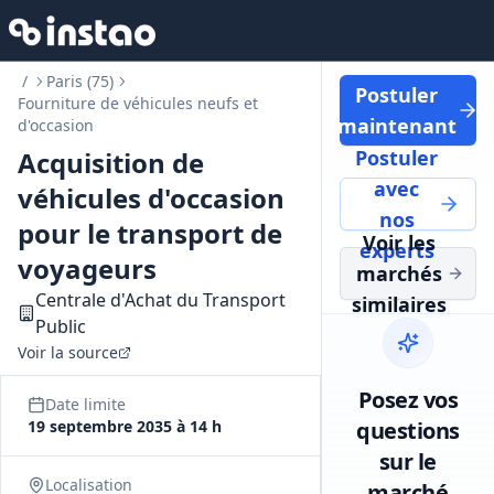
/
Paris (75)
Postuler
Fourniture de véhicules neufs et
maintenant
d'occasion
Acquisition de
Postuler
avec
véhicules d'occasion
nos
pour le transport de
Voir les
experts
voyageurs
marchés
Centrale d'Achat du Transport
similaires
Public
Voir la source
Posez vos
Date limite
19 septembre 2035 à 14 h
questions
sur le
Localisation
marché