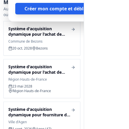
Marchés similaires
Prise en charge des démarches
Créer mon compte et débloquer
administratives pour les cartes grises.
Autres appels d'offres proches encore
ouverts.
Possibilité de reprise de véhicules
selon les marchés spécifiques.
Système d'acquisition
Cette liste de prescriptions est non
dynamique pour l'achat de
exhaustive et d'autres exigences
véhicules neufs et d'occasion
Commune de Bezons
peuvent être ajoutées lors des marchés
20 oct. 2028
Bezons
spécifiques.
Système d'acquisition
dynamique pour l'achat de
véhicules neufs et d'occasion
Région Hauts-de-France
23 mai 2028
Région Hauts-de-France
Système d'acquisition
dynamique pour fourniture de
véhicules d'occasion
Ville d'Agen
1 sept. 2026
Agen (47)