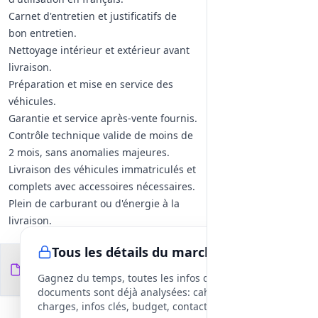
Carnet d'entretien et justificatifs de
bon entretien.
Nettoyage intérieur et extérieur avant
livraison.
Préparation et mise en service des
véhicules.
Garantie et service après-vente fournis.
Contrôle technique valide de moins de
2 mois, sans anomalies majeures.
Livraison des véhicules immatriculés et
complets avec accessoires nécessaires.
Plein de carburant ou d'énergie à la
livraison.
Immatriculation française pour les
Tous les détails du marché
véhicules d'occasion.
Documents du
4
Les véhicules doivent être issus de
fichiers
DCE
Gagnez du temps, toutes les infos des
l'Union Européenne et ne pas avoir été
documents sont déjà analysées: cahier des
accidentés.
charges, infos clés, budget, contact, etc