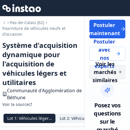
/
Pas-de-Calais (62)
Postuler
Fourniture de véhicules neufs et
maintenant
d'occasion
Postuler
Système d'acquisition
avec
dynamique pour
nos
l'acquisition de
Voir les
experts
véhicules légers et
marchés
similaires
utilitaires
Communauté d'Agglomération de
Béthune
Posez vos
Voir la source
questions
Lot
1
:
Véhicules légers d'occasion
Lot
2
:
Véhicules utilitaires légers d'
Lot
3
:
Véh
sur le
marché