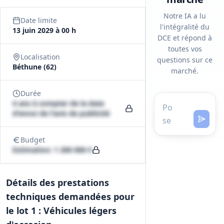
Notre IA a lu
Date limite
l'intégralité du
13 juin 2029 à 00 h
DCE et répond à
toutes vos
Localisation
questions sur ce
Béthune (62)
marché.
Durée
4 ans à compter de la date
d'envoi de l'avis de publicité
Budget
Estimation: 1 200 000 €
Détails des prestations
techniques demandées pour
le lot 1 : Véhicules légers