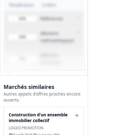
de pose, délais de livraison, normes
Pondération
Critère
techniques détaillées et tolérances
dimensionnelles qui seront définis
Références
40%
dans les dossiers des marchés
opérationnels.
Mémoire
30%
méthodologique
Mémoire
30%
technique
Tous les détails du marché
Marchés similaires
Gagnez du temps, toutes les infos des
Autres appels d'offres proches encore
documents sont déjà analysées: cahier des
ouverts.
charges, infos clés, budget, contact, etc
Construction d’un ensemble
Créer mon compte et débloquer
immobilier collectif
LOGEO PROMOTION