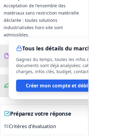
Acceptation de l'ensemble des
matériaux sans restriction matérielle
déclarée : toutes solutions
industrialisées hors‑site sont
admissibles.
Exigence de capacité
Tous les détails du marché
d'industrialisation, de répétabilité et
Documents du
11
d'optimisation coûts/performance.
fichiers
DCE
Gagnez du temps, toutes les infos des
Exigence de démonstration d'une part
documents sont déjà analysées: cahier des
locale de la filière (implantation et
charges, infos clés, budget, contact, etc
fournisseurs locaux) à travers un
Clauses
Créer mon compte et débloquer
mémoire méthodologique.
environnementales
Aspects non précisés ici (à préciser au
stade opérationnel)
Quantités unitaires, cadences,
Préparez votre réponse
dimensions types, performances
thermiques/acoustiques, interfaces
Critères d'évaluation
structurelles, méthodes et conditions