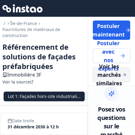
/
Île-de-France
Postuler
Fournitures de matériaux de
maintenant
construction
Postuler
Référencement de
avec
solutions de façades
nos
préfabriquées
Voir les
experts
marchés
Immobilière 3F
Voir la source
similaires
Lot
1
:
Façades hors‑site industrialisées
Lot
2
:
Façades hors‑sit
Posez vos
questions
Date limite
sur le
31 décembre 2030 à 12 h
marché