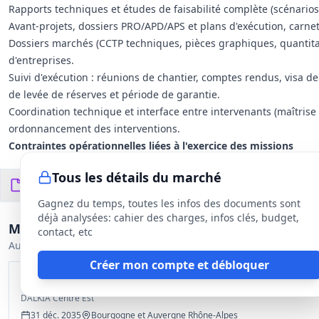
Rapports techniques et études de faisabilité complète (scénarios
Avant-projets, dossiers PRO/APD/APS et plans d'exécution, carnet
Dossiers marchés (CCTP techniques, pièces graphiques, quantitat
d'entreprises.
Suivi d'exécution : réunions de chantier, comptes rendus, visa de
de levée de réserves et période de garantie.
Coordination technique et interface entre intervenants (maîtrise d
ordonnancement des interventions.
Contraintes opérationnelles liées à l'exercice des missions
Interventions couvrant études de conception, maîtrise d'œuvre co
Tous les détails du marché
Possibilité d'interventions en groupement : coordination des com
Documents du DCE
4
fichiers
ressources humaines requises.
Gagnez du temps, toutes les infos des documents sont
Attente de références techniques récentes et démonstration de cap
déjà analysées: cahier des charges, infos clés, budget,
Marchés similaires
des installations.
contact, etc
Autres appels d'offres proches encore ouverts.
Créer mon compte et débloquer
Qualification maîtrise d'œuvre études et suivi d'unités éner
DALKIA Centre Est
31 déc. 2035
Bourgogne et Auvergne Rhône-Alpes