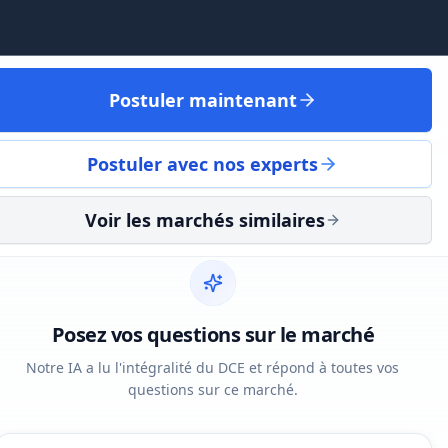
Postuler maintenant
Postuler avec nos experts
Voir les marchés similaires
Posez vos questions sur le marché
Notre IA a lu l'intégralité du DCE et répond à toutes vos
questions sur ce marché.