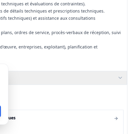
 techniques et évaluations de contraintes).
s de détails techniques et prescriptions techniques.
ifs techniques) et assistance aux consultations
 plans, ordres de service, procès-verbaux de réception, suivi
'œuvre, entreprises, exploitant), planification et
mplète et missions partielles selon phase choisie.
pétences, justification des capacités techniques et
acités à assurer la continuité d'exploitation et la sécurité
gétiques