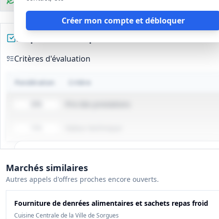
Clauses environnementales
Créer mon compte et débloquer
Préparez votre réponse
Critères d'évaluation
Pondération
Critère
Prix des prestations
30%
Valeur technique
70%
Tous les détails du marché
Marchés similaires
Gagnez du temps, toutes les infos des documents sont
Autres appels d'offres proches encore ouverts.
déjà analysées: cahier des charges, infos clés, budget,
contact, etc
Fourniture de denrées alimentaires et sachets repas froid
Cuisine Centrale de la Ville de Sorgues
Créer mon compte et débloquer