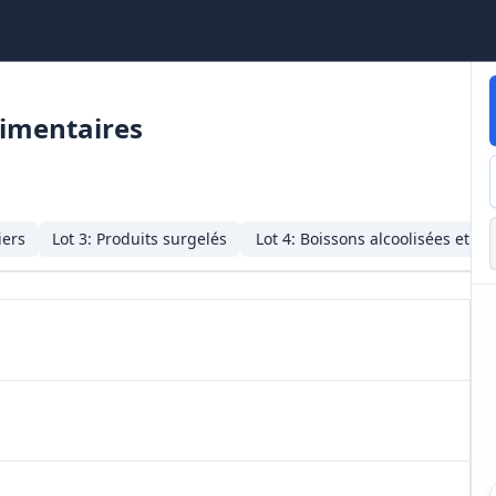
limentaires
iers
Lot
3
:
Produits surgelés
Lot
4
:
Boissons alcoolisées et no