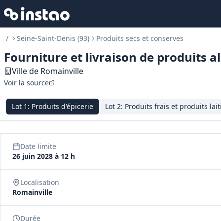
/
Seine-Saint-Denis (93)
Produits secs et conserves
Fourniture et livraison de produits a
Ville de Romainville
Voir la source
Lot
1
:
Produits d'épicerie
Lot
2
:
Produits frais et produits lait
Date limite
26 juin 2028 à 12 h
Localisation
Romainville
Durée