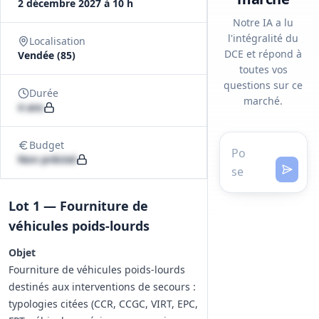
2 décembre 2027 à 10 h
Notre IA a lu
l'intégralité du
Localisation
DCE et répond à
Vendée (85)
toutes vos
questions sur ce
Durée
marché.
4 ans
Budget
Non précisé
Lot 1 — Fourniture de
véhicules poids‑lourds
Objet
Fourniture de véhicules poids‑lourds
destinés aux interventions de secours :
typologies citées (CCR, CCGC, VIRT, EPC,