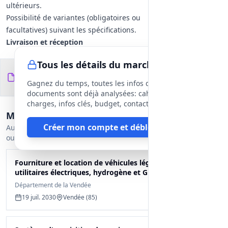
ultérieurs.
Possibilité de variantes (obligatoires ou
facultatives) suivant les spécifications.
Livraison et réception
Modalités de livraison, essais et
Tous les détails du marché
réception à définir dans les documents
Documents du
7
techniques ultérieurs.
fichiers
DCE
Gagnez du temps, toutes les infos des
Contraintes particulières
documents sont déjà analysées: cahier des
Véhicules électriques exclus du
charges, infos clés, budget, contact, etc
Marchés similaires
périmètre de ce lot.
Créer mon compte et débloquer
Candidature ouverte aux opérateurs
Autres appels d'offres proches encore
ouverts.
préalablement référencés dans le
système d'acquisition dynamique ; les
Fourniture et location de véhicules légers et
consultations ultérieures préciseront
utilitaires électriques, hydrogène et GNV
les exigences de conformité et
Département de la Vendée
d'assurance.
19 juil. 2030
Vendée (85)