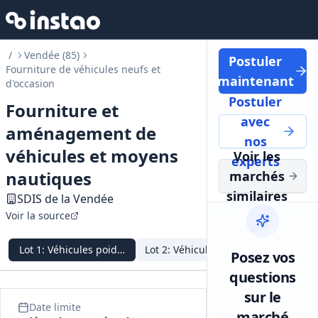
/
Vendée (85)
Postuler
Fourniture de véhicules neufs et
maintenant
d'occasion
Postuler
Fourniture et
avec
aménagement de
nos
véhicules et moyens
Voir les
experts
nautiques
marchés
similaires
SDIS de la Vendée
Voir la source
Lot
1
:
Véhicules poids‑lourds
Lot
2
:
Véhicules légers et utilitaires
Lot
3
:
VSA
Posez vos
questions
sur le
Date limite
marché