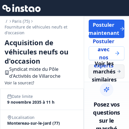
/
Paris (75)
Postuler
Fourniture de véhicules neufs et
maintenant
d'occasion
Acquisition de
Postuler
avec
véhicules neufs ou
nos
d'occasion
Voir les
experts
Syndicat mixte du Pôle
marchés
d'Activités de Villaroche
similaires
Voir la source
Date limite
9 novembre 2035 à 11 h
Posez vos
questions
Localisation
sur le
Montereau-sur-le-Jard (77)
marché