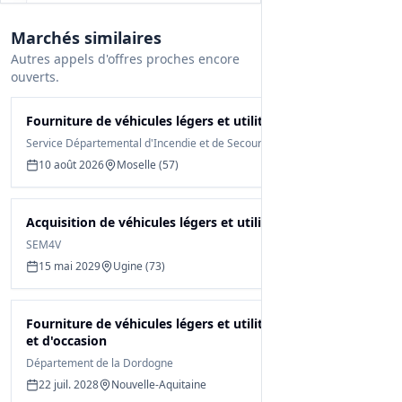
Tous les détails du marché
Marchés similaires
Gagnez du temps, toutes les infos des
Autres appels d'offres proches encore
documents sont déjà analysées: cahier des
ouverts.
charges, infos clés, budget, contact, etc
Fourniture de véhicules légers et utilitaires
Créer mon compte et débloquer
Service Départemental d'Incendie et de Secours de la Moselle
10 août 2026
Moselle (57)
Acquisition de véhicules légers et utilitaires
SEM4V
15 mai 2029
Ugine (73)
Fourniture de véhicules légers et utilitaires neufs
et d'occasion
Département de la Dordogne
22 juil. 2028
Nouvelle-Aquitaine