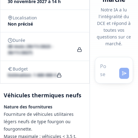
30 novembre 2027 à 14 h
Notre IA a lu
l'intégralité du
Localisation
DCE et répond à
Non précisé
toutes vos
questions sur ce
Durée
marché.
48 mois (30/11/2023 -
30/11/2027)
Budget
Estimation: 1 600 000 €
Véhicules thermiques neufs
Nature des fournitures
Fourniture de véhicules utilitaires
légers neufs de type fourgon ou
fourgonnette.
Masse maximale : véhicules < 3,5 t.