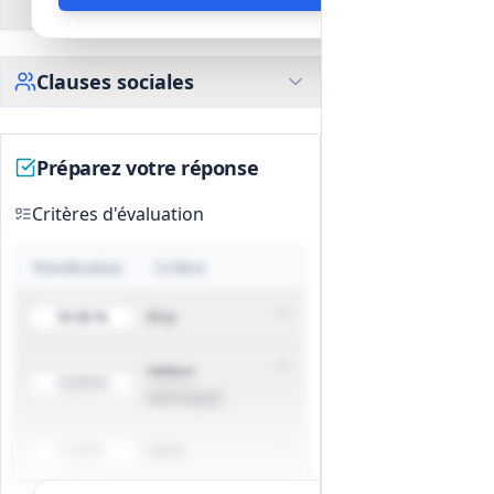
environnementales
Clauses sociales
Préparez votre réponse
Critères d'évaluation
Pondération
Critère
Prix
50-80 %
Valeur
10-50 %
technique
Délai
0-30 %