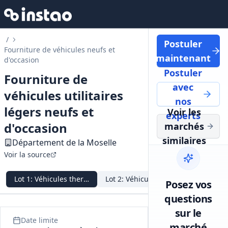
/
Postuler
Fourniture de véhicules neufs et
maintenant
d'occasion
Postuler
Fourniture de
avec
véhicules utilitaires
nos
légers neufs et
Voir les
experts
d'occasion
marchés
similaires
Département de la Moselle
Voir la source
Lot
1
:
Véhicules thermiques neufs
Lot
2
:
Véhicules thermiques d'occas
Lot
3
:
Véh
Posez vos
questions
sur le
Date limite
marché