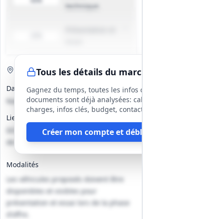
40%
technique
Présentation et
20%
essai
Visite de site
Optionnelle
Tous les détails du marché
Date(s)
Gagnez du temps, toutes les infos des
documents sont déjà analysées: cahier des
Non précisé
charges, infos clés, budget, contact, etc
Lieu
DCPP‑Ateliers mécaniques, 18 rue
Créer mon compte et débloquer
de la cotonnière, 14000 CAEN
Modalités
Les véhicules proposés doivent être
disponibles et visibles pour
présentation et essai lors de la phase
d'offre.