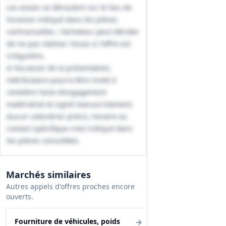
Les essais se déroulent sur le lieu de
livraison indiqué dans les pièces
contractuelles ; l'acheteur peut décider
de ne pas réaliser l'essai si l'offre est
irrégulière.
A l'occasion de la présentation,
l'attributaire pourra être invité à
remettre l'acte d'engagement
matérialisé et signé manuscritement.
Aucun calendrier précis, horaire ou
contact spécifique n'est indiqué dans
les pièces consultées.
Marchés similaires
Autres appels d'offres proches encore
ouverts.
Fourniture de véhicules, poids