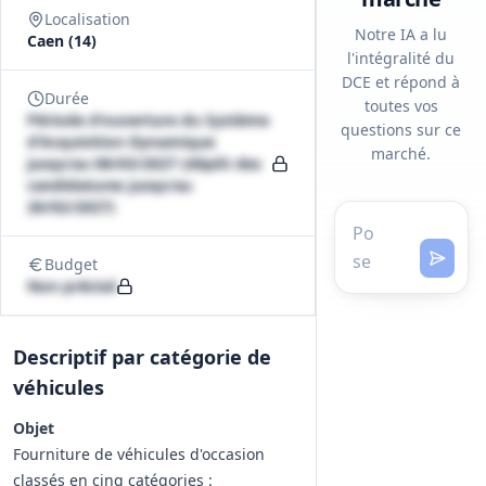
Localisation
Notre IA a lu
Caen (14)
l'intégralité du
DCE et répond à
Durée
toutes vos
Période d'ouverture du Système
questions sur ce
d'Acquisition Dynamique
marché.
jusqu'au 08/03/2027 (dépôt des
candidatures jusqu'au
26/02/2027)
Budget
Non précisé
Descriptif par catégorie de
véhicules
Objet
Fourniture de véhicules d'occasion
classés en cinq catégories :