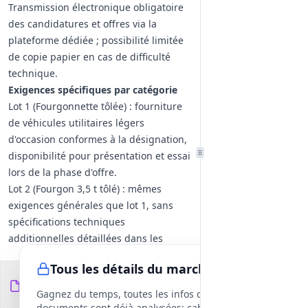
Transmission électronique obligatoire
des candidatures et offres via la
plateforme dédiée ; possibilité limitée
de copie papier en cas de difficulté
technique.
Exigences spécifiques par catégorie
Lot 1 (Fourgonnette tôlée) : fourniture
de véhicules utilitaires légers
d'occasion conformes à la désignation,
disponibilité pour présentation et essai
lors de la phase d'offre.
Lot 2 (Fourgon 3,5 t tôlé) : mêmes
exigences générales que lot 1, sans
spécifications techniques
additionnelles détaillées dans les
pièces consultées.
Tous les détails du marché
Lot 3 (Fourgon 3,5 t benne) : mêmes
Documents du
6
exigences générales que lot 1, sans
fichiers
DCE
Gagnez du temps, toutes les infos des
spécifications techniques
documents sont déjà analysées: cahier des