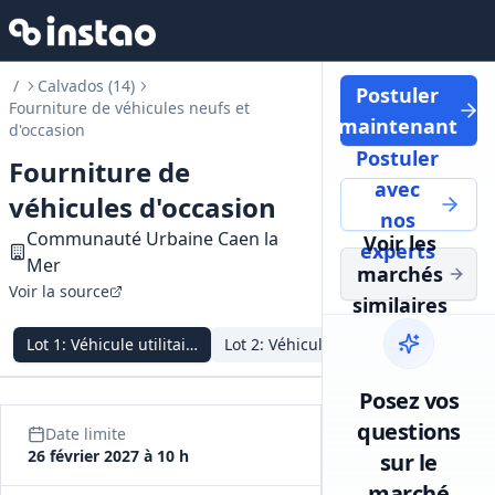
/
Calvados (14)
Postuler
Fourniture de véhicules neufs et
maintenant
d'occasion
Postuler
Fourniture de
avec
véhicules d'occasion
nos
Communauté Urbaine Caen la
Voir les
experts
Mer
marchés
Voir la source
similaires
Lot
1
:
Véhicule utilitaire léger type Fourgonnette tôlée
Lot
2
:
Véhicule utilitaire 3,5T type F
Lot
3
:
Véh
Posez vos
questions
Date limite
26 février 2027 à 10 h
sur le
marché