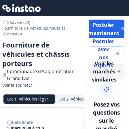
/
Savoie (73)
Postuler
Fourniture de véhicules neufs et
maintenant
d'occasion
Postuler
Fourniture de
avec
véhicules et châssis
nos
porteurs
Voir les
experts
marchés
Communauté d'Agglomération
Grand Lac
similaires
Voir la source
Lot
1
:
Véhicules légers non utilitaires
Lot
2
:
Véhicules utilitaires légers
Lot
3
:
Véh
Posez vos
questions
sur le
Date limite
marché
5 mars 2030 à 11 h