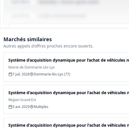
Garanties / service après-vente
entre 0% et 20%
Critère environnemental
entre 0% et 10%
Tous les détails du marché
Marchés similaires
Gagnez du temps, toutes les infos des documents sont
Autres appels d'offres proches encore ouverts.
déjà analysées: cahier des charges, infos clés, budget,
contact, etc
Système d’acquisition dynamique pour l’achat de véhicules n
Mairie de Dammarie-Lès-Lys
Créer mon compte et débloquer
7 juil. 2028
Dammarie-lès-Lys (77)
Système d'acquisition dynamique pour l'achat de véhicules n
Région Grand Est
3 avr. 2029
Multiples
Système d'acquisition dynamique pour l'achat de véhicules n