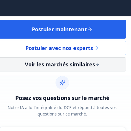
Postuler maintenant
Postuler avec nos experts
Voir les marchés similaires
Posez vos questions sur le marché
Notre IA a lu l'intégralité du DCE et répond à toutes vos
questions sur ce marché.