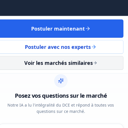
Postuler maintenant
Postuler avec nos experts
Voir les marchés similaires
Posez vos questions sur le marché
Notre IA a lu l'intégralité du DCE et répond à toutes vos
questions sur ce marché.