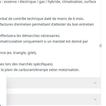
: essence / électrique / gaz / hybride, climatisation, surface
verbal de contrôle technique daté de moins de 6 mois.
t factures d'entretien permettant d'attester du bon entretien
r effectuera les démarches nécessaires.
'immatriculation uniquement si un mandat est donné par
ce (ex. triangle, gilet).
nies lors des marchés spécifiques).
c le plein de carburant/énergie selon motorisation.
eption complète (livraison + opérations de vérification
pter de la date de livraison (possibilité d'offrir des
inimum le risque lié à la vente.