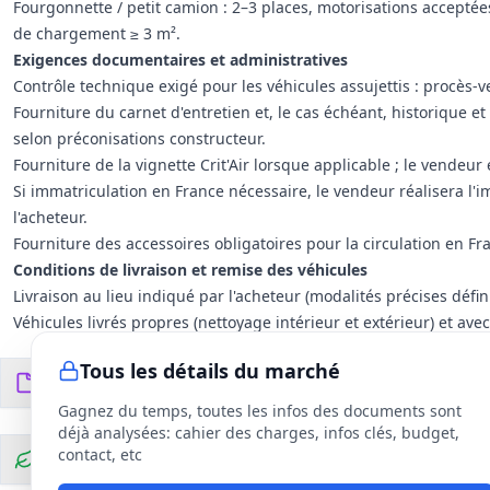
Fourgonnette / petit camion : 2–3 places, motorisations acceptées 
de chargement ≥ 3 m².
Exigences documentaires et administratives
Contrôle technique exigé pour les véhicules assujettis : procès‑
Fourniture du carnet d'entretien et, le cas échéant, historique e
selon préconisations constructeur.
Fourniture de la vignette Crit'Air lorsque applicable ; le vendeu
Si immatriculation en France nécessaire, le vendeur réalisera l
l'acheteur.
Fourniture des accessoires obligatoires pour la circulation en Fran
Conditions de livraison et remise des véhicules
Livraison au lieu indiqué par l'acheteur (modalités précises défi
Véhicules livrés propres (nettoyage intérieur et extérieur) et ave
Réception formalisée : facturation possible uniquement après réc
Tous les détails du marché
prévues).
Documents du DCE
5
fichiers
Garantie, assurances et responsabilités
Gagnez du temps, toutes les infos des documents sont
Garantie minimale nationale pièces et main‑d'œuvre : 6 mois à com
déjà analysées: cahier des charges, infos clés, budget,
garanties complémentaires).
contact, etc
Clauses environnementales
Assurance en responsabilité civile professionnelle couvrant au m