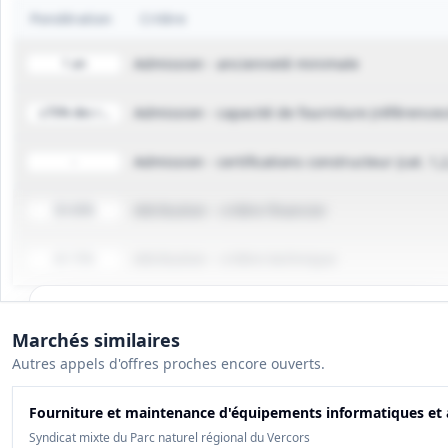
Pondération
Critère
Admission - ancienneté minimale
1 an
Admission - capacité de fourniture (références
≥70% des références en ≤6 mois
Admission - certifications constructeur (cat. 1,2
-
Attribution - critère financier
30-60%
Attribution - critère technique
40-70%
Tous les détails du marché
Marchés similaires
Gagnez du temps, toutes les infos des documents sont
Autres appels d'offres proches encore ouverts.
déjà analysées: cahier des charges, infos clés, budget,
contact, etc
Fourniture et maintenance d'équipements informatiques et 
Syndicat mixte du Parc naturel régional du Vercors
Créer mon compte et débloquer