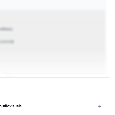
/délais)
,3,4,5,8)
audiovisuels