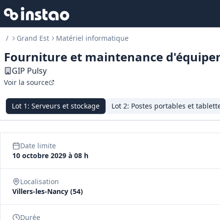
/
Grand Est
Matériel informatique
Fourniture et maintenance d'équipe
GIP Pulsy
Voir la source
Lot
1
:
Serveurs et stockage
Lot
2
:
Postes portables et tablett
Date limite
10 octobre 2029 à 08 h
Localisation
Villers‑les‑Nancy (54)
Durée