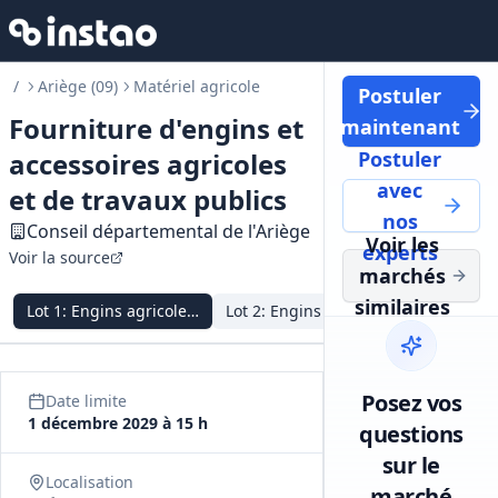
/
Ariège (09)
Matériel agricole
Postuler
Fourniture d'engins et
maintenant
accessoires agricoles
Postuler
avec
et de travaux publics
nos
Conseil départemental de l'Ariège
Voir les
experts
Voir la source
marchés
similaires
Lot
1
:
Engins agricoles neufs
Lot
2
:
Engins agricoles d'occasion
Lot
3
:
Eng
Posez vos
Date limite
1 décembre 2029 à 15 h
questions
sur le
Localisation
marché