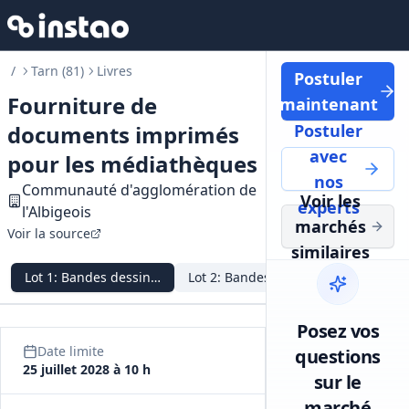
/
Tarn (81)
Livres
Postuler
Fourniture de
maintenant
documents imprimés
Postuler
avec
pour les médiathèques
nos
Communauté d'agglomération de
Voir les
experts
l'Albigeois
marchés
Voir la source
similaires
Lot
1
:
Bandes dessinées adultes
Lot
2
:
Bandes dessinées jeunesse
Lot
3
:
Doc
Posez vos
Date limite
questions
25 juillet 2028 à 10 h
sur le
marché