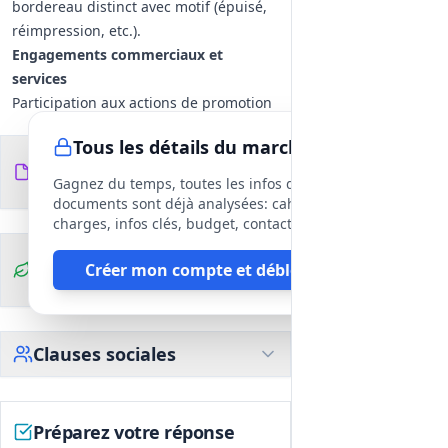
bordereau distinct avec motif (épuisé,
réimpression, etc.).
Engagements commerciaux et
services
Participation aux actions de promotion
au moins une fois par an.
Tous les détails du marché
Présentation des nouveautés au moins
Documents du
11
deux fois par an pour ce lot et mise à
fichiers
DCE
Gagnez du temps, toutes les infos des
disposition d'outils
documents sont déjà analysées: cahier des
bibliographiques/publicitaires.
charges, infos clés, budget, contact, etc
Conseil et participation aux recherches
Clauses
Créer mon compte et débloquer
bibliographiques et possibilité
environnementales
d'organisation de sélections sur place
(prise en charge des frais de
déplacement/hébergement pour deux
Clauses sociales
bibliothécaires, deux fois par an, si
applicable).
Préparez votre réponse