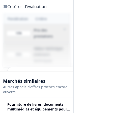
Critères d'évaluation
Pondération
Critère
Prix des
10%
prestations
Valeur technique
(mémoire
90%
technique)
Tous les détails du marché
Marchés similaires
Gagnez du temps, toutes les infos des
Autres appels d'offres proches encore
documents sont déjà analysées: cahier des
ouverts.
charges, infos clés, budget, contact, etc
Fourniture de livres, documents
Créer mon compte et débloquer
multimédias et équipements pour