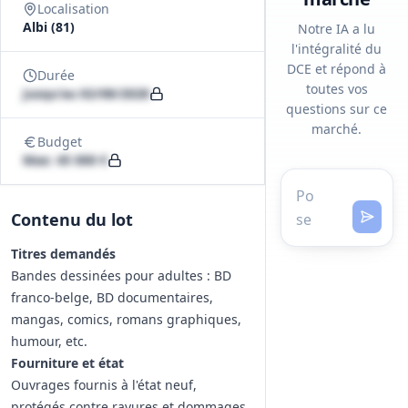
Localisation
Albi (81)
Notre IA a lu
l'intégralité du
DCE et répond à
Durée
toutes vos
Jusqu'au 02/08/2028
questions sur ce
marché.
Budget
Max: 45 000 €
Contenu du lot
Titres demandés
Bandes dessinées pour adultes : BD
franco‑belge, BD documentaires,
mangas, comics, romans graphiques,
humour, etc.
Fourniture et état
Ouvrages fournis à l'état neuf,
protégés contre rayures et dommages.