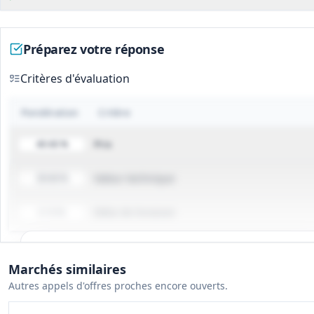
Préparez votre réponse
Critères d'évaluation
Pondération
Critère
Prix
40-60 %
Valeur technique
30-60 %
Délai de livraison
0-10 %
Tous les détails du marché
Marchés similaires
Gagnez du temps, toutes les infos des documents sont
Autres appels d'offres proches encore ouverts.
déjà analysées: cahier des charges, infos clés, budget,
contact, etc