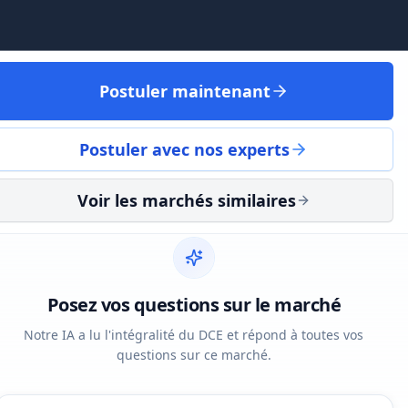
Postuler maintenant
Postuler avec nos experts
Voir les marchés similaires
Posez vos questions sur le marché
Notre IA a lu l'intégralité du DCE et répond à toutes vos
questions sur ce marché.