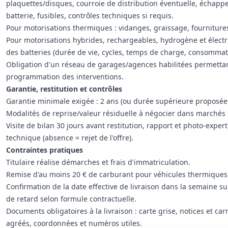
plaquettes/disques, courroie de distribution éventuelle, échappe
batterie, fusibles, contrôles techniques si requis.
Pour motorisations thermiques : vidanges, graissage, fournitures
Pour motorisations hybrides, rechargeables, hydrogène et électri
des batteries (durée de vie, cycles, temps de charge, consommatio
Obligation d'un réseau de garages/agences habilitées permettant
programmation des interventions.
Garantie, restitution et contrôles
Garantie minimale exigée : 2 ans (ou durée supérieure proposée pa
Modalités de reprise/valeur résiduelle à négocier dans marchés 
Visite de bilan 30 jours avant restitution, rapport et photo-expe
technique (absence = rejet de l'offre).
Contraintes pratiques
Titulaire réalise démarches et frais d'immatriculation.
Remise d'au moins 20 € de carburant pour véhicules thermiques à
Confirmation de la date effective de livraison dans la semaine s
de retard selon formule contractuelle.
Documents obligatoires à la livraison : carte grise, notices et ca
agréés, coordonnées et numéros utiles.