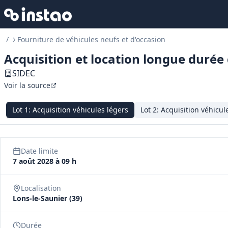
/
Fourniture de véhicules neufs et d'occasion
Acquisition et location longue duré
SIDEC
Voir la source
Lot
1
:
Acquisition véhicules légers
Lot
2
:
Acquisition véhicule
Date limite
7 août 2028 à 09 h
Localisation
Lons-le-Saunier (39)
Durée