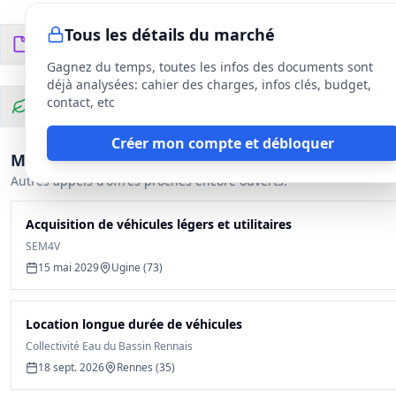
Tous les détails du marché
Documents du DCE
7
fichiers
Gagnez du temps, toutes les infos des documents sont
déjà analysées: cahier des charges, infos clés, budget,
contact, etc
Clauses environnementales
Créer mon compte et débloquer
Marchés similaires
Autres appels d'offres proches encore ouverts.
Acquisition de véhicules légers et utilitaires
SEM4V
15 mai 2029
Ugine (73)
Location longue durée de véhicules
Collectivité Eau du Bassin Rennais
18 sept. 2026
Rennes (35)