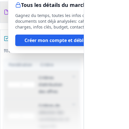
Tous les détails du marché
Documents du
8
fichiers
DCE
Gagnez du temps, toutes les infos des
documents sont déjà analysées: cahier des
charges, infos clés, budget, contact, etc
Préparez votre réponse
Créer mon compte et débloquer
Critères d'évaluation
Pondération
Critère
Critères
d'attribution
-
des offres
Critères de
sélection des
-
candidatures et
capacités