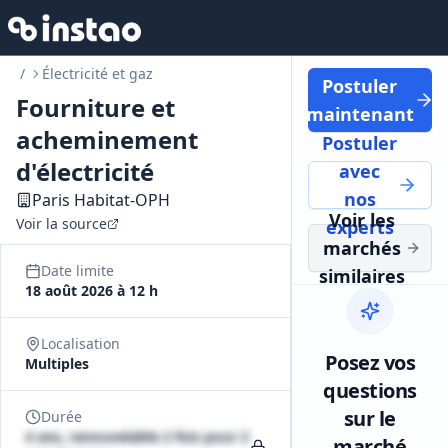
/
Électricité et gaz
Postuler
Fourniture et
maintenant
acheminement
Postuler
d'électricité
avec
nos
Paris Habitat-OPH
Voir les
Voir la source
experts
marchés
Date limite
similaires
18 août 2026 à 12 h
Localisation
Posez vos
Multiples
questions
sur le
Durée
4 ans, renouvelable 2 fois pour 2
marché