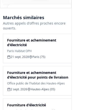
Tous les détails du marché
Marchés similaires
Gagnez du temps, toutes les infos des
Autres appels d'offres proches encore
documents sont déjà analysées: cahier des
ouverts.
charges, infos clés, budget, contact, etc
Fourniture et acheminement
Créer mon compte et débloquer
d'électricité
Paris Habitat OPH
21 sept. 2028
Paris (75)
Fourniture et acheminement
d'électricité pour points de livraison
Office public de l'habitat des Hautes-Alpes
2 sept. 2026
Hautes-Alpes (05)
Fourniture d'électricité