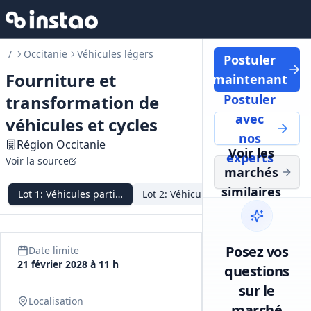
/
Occitanie
Véhicules légers
Postuler
Fourniture et
maintenant
transformation de
Postuler
avec
véhicules et cycles
nos
Région Occitanie
Voir les
experts
Voir la source
marchés
similaires
Lot
1
:
Véhicules particuliers neufs
Lot
2
:
Véhicules particuliers d'occas
Lot
3
:
Véh
Posez vos
Date limite
21 février 2028 à 11 h
questions
sur le
Localisation
marché