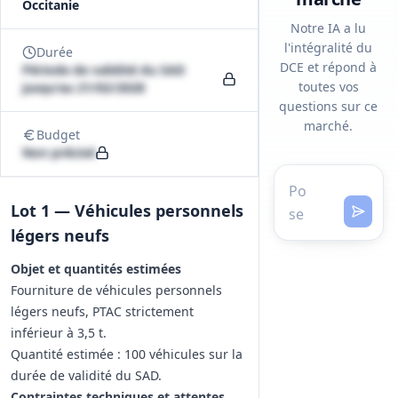
Occitanie
Notre IA a lu
l'intégralité du
Durée
DCE et répond à
Période de validité du SAD
toutes vos
jusqu'au 21/02/2028
questions sur ce
marché.
Budget
Non précisé
Lot 1 — Véhicules personnels
légers neufs
Objet et quantités estimées
Fourniture de véhicules personnels
légers neufs, PTAC strictement
inférieur à 3,5 t.
Quantité estimée : 100 véhicules sur la
durée de validité du SAD.
Contraintes techniques et attentes