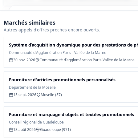
Tous les détails du marché
Marchés similaires
Gagnez du temps, toutes les infos des documents sont
Autres appels d'offres proches encore ouverts.
déjà analysées: cahier des charges, infos clés, budget,
contact, etc
Système d’acquisition dynamique pour des prestations de p
Communauté d'Agglomération Paris - Vallée de la Marne
Créer mon compte et débloquer
30 nov. 2026
Communauté d’agglomération Paris-Vallée de la Marne
Fourniture d'articles promotionnels personnalisés
Département de la Moselle
15 sept. 2026
Moselle (57)
Fourniture et marquage d'objets et textiles promotionnels
Conseil régional de Guadeloupe
18 août 2026
Guadeloupe (971)