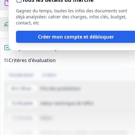
Documents du DCE
6
fichiers
Gagnez du temps, toutes les infos des documents sont
déjà analysées: cahier des charges, infos clés, budget,
contact, etc
Clauses environnementales
Créer mon compte et débloquer
Préparez votre réponse
Critères d'évaluation
Pondération
Critère
Prix des prestations
40 à 100 points
Valeur technique de l’offre
0 à 40 points
Délais
0 à 30 points
Performance en matière environnementale
0 à 20 points