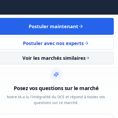
Postuler maintenant
Postuler avec nos experts
Voir les marchés similaires
Posez vos questions sur le marché
Notre IA a lu l'intégralité du DCE et répond à toutes vos
questions sur ce marché.