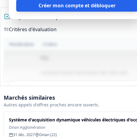
Créer mon compte et débloquer
Préparez votre réponse
Critères d'évaluation
Pondération
Critère
Prix
Caractéristiques techniques des véhicules
Tous les détails du marché
Marchés similaires
Gagnez du temps, toutes les infos des documents sont
Autres appels d'offres proches encore ouverts.
déjà analysées: cahier des charges, infos clés, budget,
contact, etc
Système d'acquisition dynamique véhicules électriques d'oc
Dinan Agglomération
Créer mon compte et débloquer
31 déc. 2027
Dinan (22)