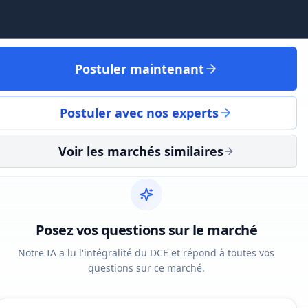
Postuler maintenant
Postuler avec nos experts
Voir les marchés similaires
Posez vos questions sur le marché
Notre IA a lu l'intégralité du DCE et répond à toutes vos
questions sur ce marché.