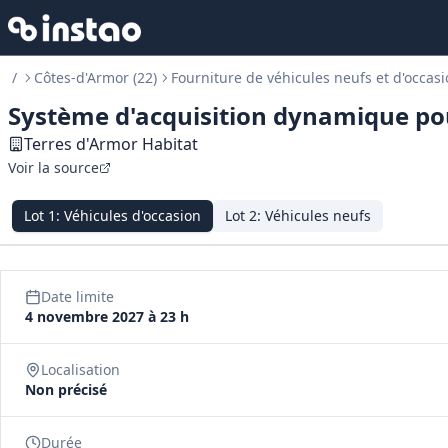
/
Côtes-d'Armor (22)
Fourniture de véhicules neufs et d'occas
Système d'acquisition dynamique pou
Terres d'Armor Habitat
Voir la source
Lot
1
:
Véhicules d'occasion
Lot
2
:
Véhicules neufs
Date limite
4 novembre 2027 à 23 h
Localisation
Non précisé
Durée