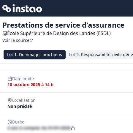
Prestations de service d'assurance
École Supérieure de Design des Landes (ESDL)
Voir la source
Lot
1
:
Dommages aux biens
Lot
2
:
Responsabilité civile géné
Date limite
10 octobre 2025 à 14 h
Localisation
Non précisé
Durée
4 ans à compter du 01/01/2026