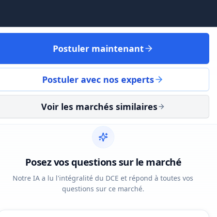
Postuler maintenant
Postuler avec nos experts
Voir les marchés similaires
Posez vos questions sur le marché
Notre IA a lu l'intégralité du DCE et répond à toutes vos
questions sur ce marché.