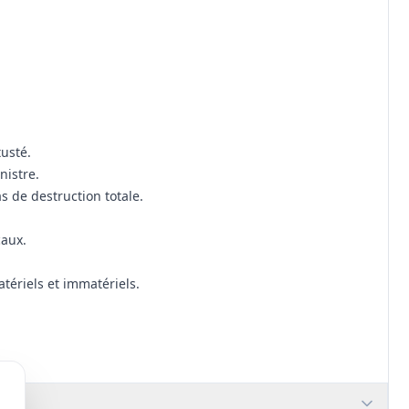
tusté.
nistre.
s de destruction totale.
caux.
ériels et immatériels.