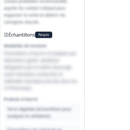
contact préalable recommandée
auprès du contact indiqué pour
organiser la visite et obtenir les
consignes d'accès.
Échantillons
Requis
Modalités de livraison
Échantillons à fournir et analyses par
laboratoire agréé. Validation
obligatoire par le maître d'ouvrage
avant utilisation; protocoles et
méthodes d'analyse précisés dans les
CCTP/annexes.
Produits à fournir
Terre végétale (échantillons pour
analyses et validation)
Échantillons de substrats et