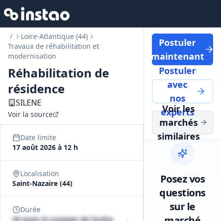
/
Loire-Atlantique (44)
Postuler
Travaux de réhabilitation et
maintenant
modernisation
Réhabilitation de
Postuler
avec
résidence
nos
SILENE
Voir les
experts
Voir la source
marchés
similaires
Date limite
17 août 2026 à 12 h
Localisation
Posez vos
Saint-Nazaire (44)
questions
sur le
Durée
marché
20 mois (à compter de l'ordre