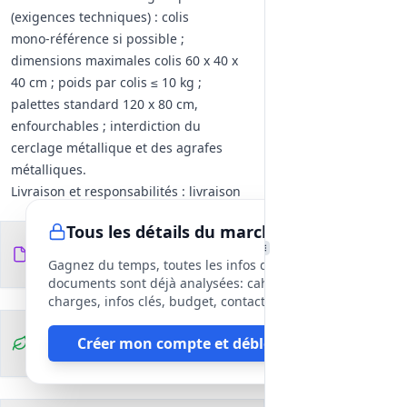
(exigences techniques) : colis
mono‑référence si possible ;
dimensions maximales colis 60 x 40 x
40 cm ; poids par colis ≤ 10 kg ;
palettes standard 120 x 80 cm,
enfourchables ; interdiction du
cerclage métallique et des agrafes
métalliques.
Livraison et responsabilités : livraison
franco de port et d'emballage, incluant
Tous les détails du marché
emballage, manutention, déballage
Documents du
6
éventuel, stockage temporaire,
fichiers
DCE
Gagnez du temps, toutes les infos des
assurance et déchargement ;
documents sont déjà analysées: cahier des
notification au destinataire au moins
charges, infos clés, budget, contact, etc
48 h avant livraison ; bons de livraison
Clauses
Créer mon compte et débloquer
obligatoires.
environnementales
Contrôle qualité, non‑conformité et
garantie : possibilité d'inspection en