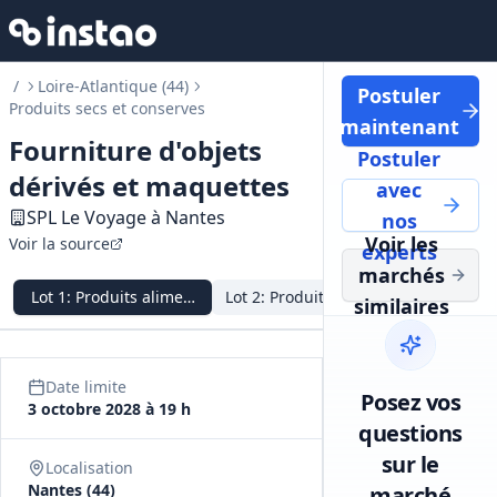
/
Loire-Atlantique (44)
Postuler
Produits secs et conserves
maintenant
Fourniture d'objets
Postuler
dérivés et maquettes
avec
SPL Le Voyage à Nantes
nos
Voir les
Voir la source
experts
marchés
Lot
1
:
Produits alimentaires emballés
Lot
2
:
Produits textiles
Lot
3
:
Prod
similaires
Date limite
Posez vos
3 octobre 2028 à 19 h
questions
sur le
Localisation
Nantes (44)
marché