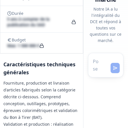
Notre IA a lu
Durée
l'intégralité du
5 ans à compter de la
DCE et répond à
publication du SAD
toutes vos
questions sur ce
Budget
marché.
Max: 1 500 000 €
Caractéristiques techniques
générales
Fourniture, production et livraison
d'articles fabriqués selon la catégorie
décrite ci‑dessous. Comprend
conception, outillages, prototypes,
épreuves colorimétriques et validation
du Bon à Tirer (BAT).
Validation et production : réalisation