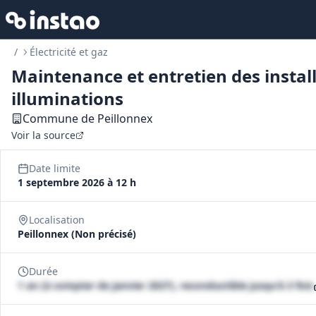
/
Électricité et gaz
Maintenance et entretien des install
illuminations
Commune de Peillonnex
Voir la source
Date limite
1 septembre 2026 à 12 h
Localisation
Peillonnex (Non précisé)
Durée
1 an (à compter de janvier 2027), reconductible jusqu'à 3 fois