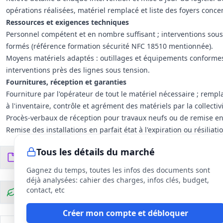
opérations réalisées, matériel remplacé et liste des foyers conce
Ressources et exigences techniques
Personnel compétent et en nombre suffisant ; interventions sous
formés (référence formation sécurité NFC 18510 mentionnée).
Moyens matériels adaptés : outillages et équipements conformes,
interventions près des lignes sous tension.
Fournitures, réception et garanties
Fourniture par l'opérateur de tout le matériel nécessaire ; rem
à l'inventaire, contrôle et agrément des matériels par la collectivi
Procès‑verbaux de réception pour travaux neufs ou de remise en é
Remise des installations en parfait état à l'expiration ou résiliati
et informatiques).
Tous les détails du marché
Modalités d'exécution
Documents du DCE
6
fichiers
Exécution des interventions par bons de commande avec tenue de
Gagnez du temps, toutes les infos des documents sont
commandes émises.
déjà analysées: cahier des charges, infos clés, budget,
contact, etc
Clauses environnementales
Créer mon compte et débloquer