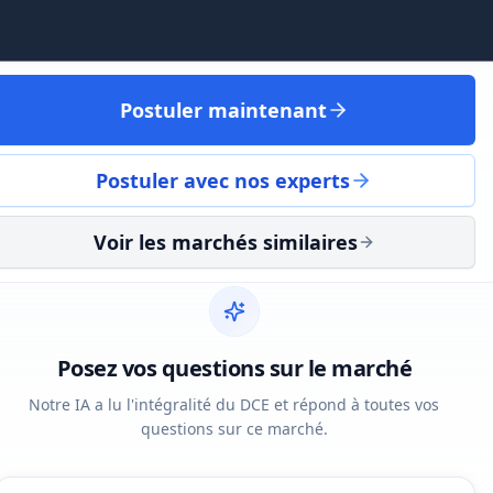
Postuler maintenant
Postuler avec nos experts
Voir les marchés similaires
Posez vos questions sur le marché
Notre IA a lu l'intégralité du DCE et répond à toutes vos
questions sur ce marché.