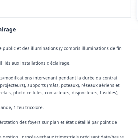
airage
 public et des illuminations (y compris illuminations de fin
 liés aux installations d'éclairage.
ts/modifications intervenant pendant la durée du contrat.
rojecteurs), supports (mâts, poteaux), réseaux aériens et
lais, photo‑cellules, contacteurs, disjoncteurs, fusibles),
ande, 1 feu tricolore.
otation des foyers sur plan et état détaillé par point de
de gestion ; procès‑verbaux trimestriels précisant date/heure,