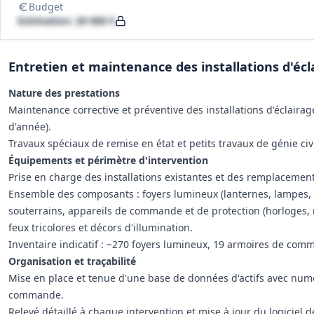
Budget
Estimation: 20 000 €
Entretien et maintenance des installations d'écl
Nature des prestations
Maintenance corrective et préventive des installations d'éclairage
d'année).
Travaux spéciaux de remise en état et petits travaux de génie civil
Équipements et périmètre d'intervention
Prise en charge des installations existantes et des remplacemen
Ensemble des composants : foyers lumineux (lanternes, lampes, p
souterrains, appareils de commande et de protection (horloges, re
feux tricolores et décors d'illumination.
Inventaire indicatif : ~270 foyers lumineux, 19 armoires de comm
Organisation et traçabilité
Mise en place et tenue d'une base de données d'actifs avec numér
commande.
Relevé détaillé à chaque intervention et mise à jour du logiciel 