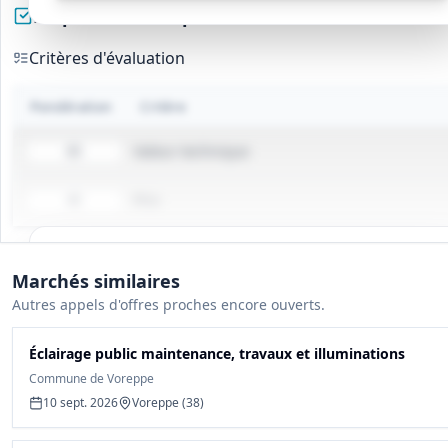
Préparez votre réponse
Critères d'évaluation
Pondération
Critère
Valeur technique
60
Prix
40
Tous les détails du marché
Marchés similaires
Gagnez du temps, toutes les infos des documents sont
Autres appels d'offres proches encore ouverts.
déjà analysées: cahier des charges, infos clés, budget,
contact, etc
Éclairage public maintenance, travaux et illuminations
Commune de Voreppe
Créer mon compte et débloquer
10 sept. 2026
Voreppe (38)