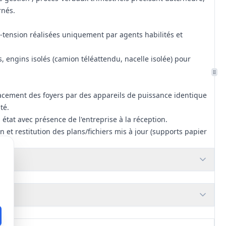
rnés.
‑tension réalisées uniquement par agents habilités et
 engins isolés (camion téléattendu, nacelle isolée) pour
placement des foyers par des appareils de puissance identique
té.
tat avec présence de l'entreprise à la réception.
on et restitution des plans/fichiers mis à jour (supports papier
s relevés et adaptation des prestations selon les