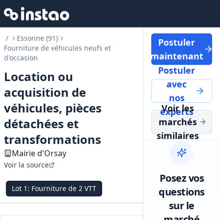
/
Essonne (91)
Postuler
Fourniture de véhicules neufs et
maintenant
d'occasion
Postuler
Location ou
avec
acquisition de
nos
véhicules, pièces
Voir les
experts
détachées et
marchés
similaires
transformations
Mairie d'Orsay
Voir la source
Posez vos
Lot
1
:
Fourniture de 2 VTT
questions
sur le
marché