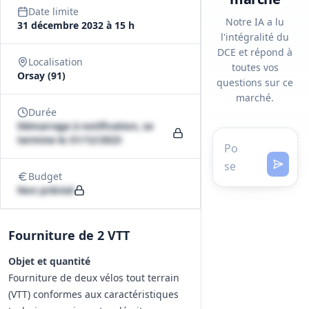
Date limite
Notre IA a lu
31 décembre 2032 à 15 h
l'intégralité du
DCE et répond à
Localisation
toutes vos
Orsay (91)
questions sur ce
marché.
Durée
Démarrage à notification, se
termine le 31/12/2023
Budget
Non précisé
Fourniture de 2 VTT
Objet et quantité
Fourniture de deux vélos tout terrain
(VTT) conformes aux caractéristiques