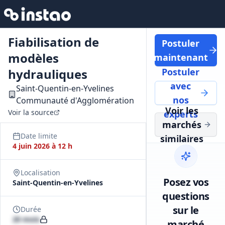
Fiabilisation de
Postuler
modèles
maintenant
hydrauliques
Postuler
avec
Saint-Quentin-en-Yvelines
nos
Communauté d'Agglomération
Voir les
Voir la source
experts
marchés
Date limite
similaires
4 juin 2026 à 12 h
Localisation
Posez vos
Saint-Quentin-en-Yvelines
questions
sur le
Durée
20 mois
marché