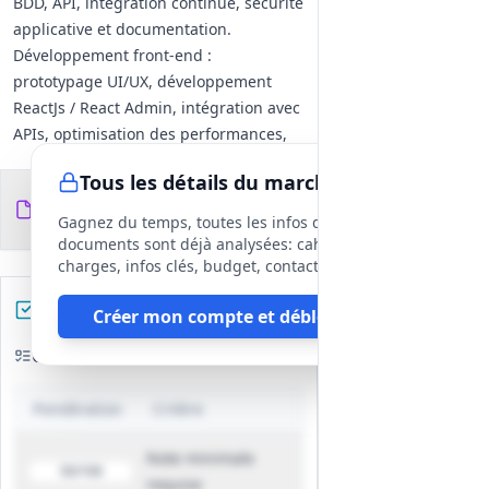
BDD, API, intégration continue, sécurité
applicative et documentation.
Développement front‑end :
prototypage UI/UX, développement
ReactJs / React Admin, intégration avec
APIs, optimisation des performances,
tests et responsive design.
Tous les détails du marché
Spécialistes Liferay : conception et
Documents du
8
développement de portlets et sites sur
fichiers
DCE
Gagnez du temps, toutes les infos des
plateforme Liferay, tests, maintenance,
documents sont déjà analysées: cahier des
participation à la communauté et
charges, infos clés, budget, contact, etc
transferts de compétences.
Préparez votre réponse
Créer mon compte et débloquer
Intégration Talend : analyse
sources/cibles, conception de
Critères d'évaluation
l'architecture d'intégration,
développement de jobs Talend, tests,
Pondération
Critère
déploiement et maintenance, transfert
de compétences.
Note minimale
50/100
Environnement technique / outils
requise