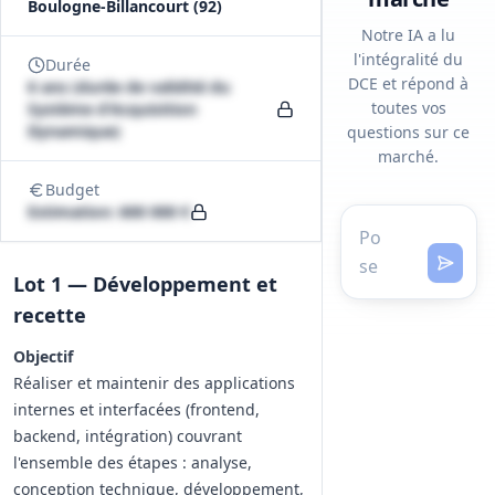
Boulogne-Billancourt (92)
Notre IA a lu
l'intégralité du
Durée
DCE et répond à
6 ans (durée de validité du
toutes vos
Système d'Acquisition
Dynamique)
questions sur ce
marché.
Budget
Estimation: 600 000 €
Lot 1 — Développement et
recette
Objectif
Réaliser et maintenir des applications
internes et interfacées (frontend,
backend, intégration) couvrant
l'ensemble des étapes : analyse,
conception technique, développement,