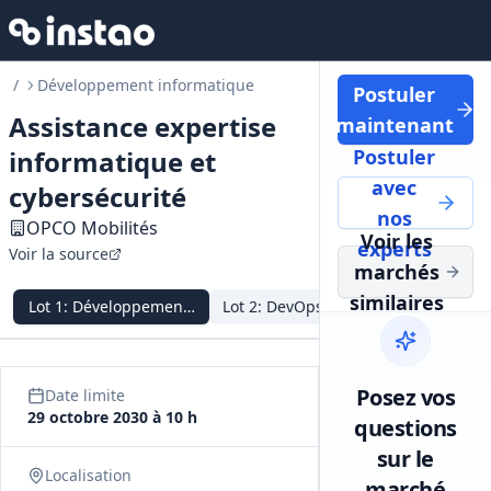
/
Développement informatique
Postuler
Assistance expertise
maintenant
informatique et
Postuler
avec
cybersécurité
nos
OPCO Mobilités
Voir les
experts
Voir la source
marchés
similaires
Lot
1
:
Développement et recette
Lot
2
:
DevOps
Lot
3
:
Pilotage et
Posez vos
Date limite
29 octobre 2030 à 10 h
questions
sur le
Localisation
marché