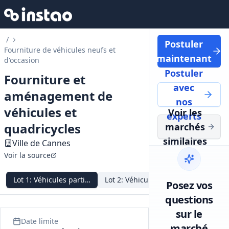
/
Postuler
Fourniture de véhicules neufs et
maintenant
d'occasion
Postuler
Fourniture et
avec
aménagement de
nos
véhicules et
Voir les
experts
quadricycles
marchés
similaires
Ville de Cannes
Voir la source
Lot
1
:
Véhicules particuliers électriques
Lot
2
:
Véhicules particuliers thermi
Lot
3
:
Véh
Posez vos
questions
sur le
Date limite
marché