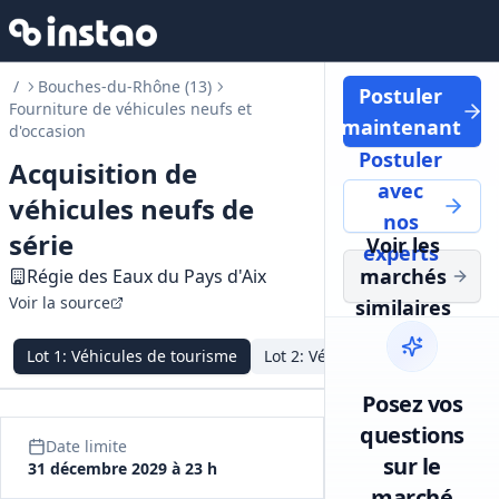
/
Bouches-du-Rhône (13)
Postuler
Fourniture de véhicules neufs et
maintenant
d'occasion
Postuler
Acquisition de
avec
véhicules neufs de
nos
série
Voir les
experts
marchés
Régie des Eaux du Pays d'Aix
Voir la source
similaires
Lot
1
:
Véhicules de tourisme
Lot
2
:
Véhicules utilitaires
Posez vos
questions
Date limite
sur le
31 décembre 2029 à 23 h
marché