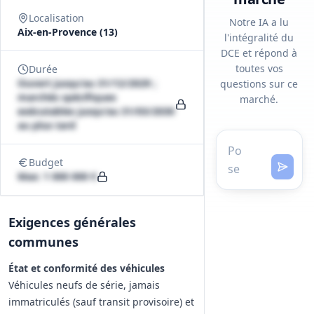
Localisation
Notre IA a lu
Aix-en-Provence (13)
l'intégralité du
DCE et répond à
toutes vos
Durée
Ouvert jusqu'au 31/12/2029 ;
questions sur ce
marchés spécifiques
marché.
exécutables jusqu'au 31/03/2030
au plus tard
Budget
Max: 1 000 000 €
Exigences générales
communes
État et conformité des véhicules
Véhicules neufs de série, jamais
immatriculés (sauf transit provisoire) et