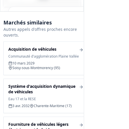
Tous les détails du marché
Marchés similaires
Gagnez du temps, toutes les infos des
Autres appels d'offres proches encore
documents sont déjà analysées: cahier des
ouverts.
charges, infos clés, budget, contact, etc
Acquisition de véhicules
Créer mon compte et débloquer
Communauté d'agglomération Plaine Vallée
10 mars 2029
Soisy-sous-Montmorency (95)
Système d'acquisition dynamique
de véhicules
Eau 17 et la RESE
3 avr. 2032
Charente-Maritime (17)
Fourniture de véhicules légers