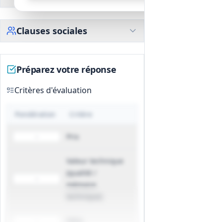
Clauses sociales
Préparez votre réponse
Critères d'évaluation
Pondération
Critère
Prix
-
Valeur technique
(qualité /
-
mémoire
technique)
Délai
-